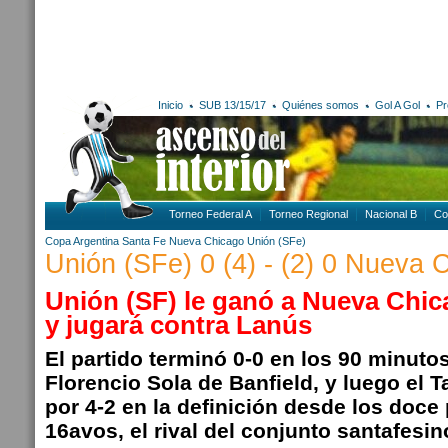
Inicio
SUB 13/15/17
Quiénes somos
Gol A Gol
Pr
Torneo Federal A
Torneo Regional
Nacional B
Co
Copa Argentina
Santa Fe
Nueva Chicago
Unión (SFe)
Unión (SFe) 0 (4) - (2) 0 Nueva 
Unión (SF) le ganó a Nueva Chic
y jugará contra Lanús
El partido terminó 0-0 en los 90 minutos
Florencio Sola de Banfield, y luego el
por 4-2 en la definición desde los doce
16avos, el rival del conjunto santafesin