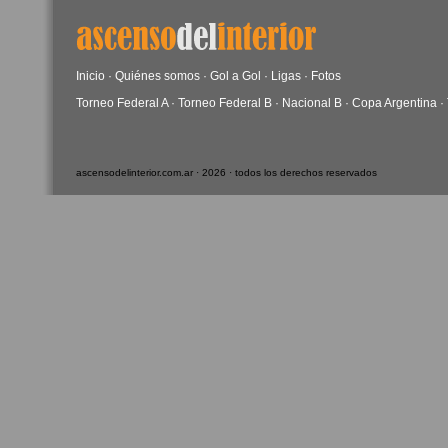
Inicio
·
Quiénes somos
·
Gol a Gol
·
Ligas
·
Fotos
Torneo Federal A
·
Torneo Federal B
·
Nacional B
·
Copa Argentina
·
ascensodelinterior.com.ar · 2026 · todos los derechos reservados