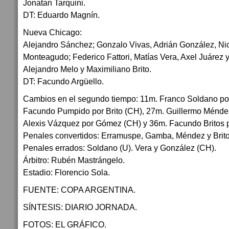
Jonatan Tarquini.
DT: Eduardo Magnín.
Nueva Chicago:
Alejandro Sánchez; Gonzalo Vivas, Adrián González, Ni
Monteagudo; Federico Fattori, Matías Vera, Axel Juárez 
Alejandro Melo y Maximiliano Brito.
DT: Facundo Argüello.
Cambios en el segundo tiempo: 11m. Franco Soldano por
Facundo Pumpido por Brito (CH), 27m. Guillermo Méndez 
Alexis Vázquez por Gómez (CH) y 36m. Facundo Britos p
Penales convertidos: Erramuspe, Gamba, Méndez y Britos
Penales errados: Soldano (U). Vera y González (CH).
Árbitro: Rubén Mastrángelo.
Estadio: Florencio Sola.
FUENTE: COPA ARGENTINA.
SÍNTESIS: DIARIO JORNADA.
FOTOS: EL GRÁFICO.