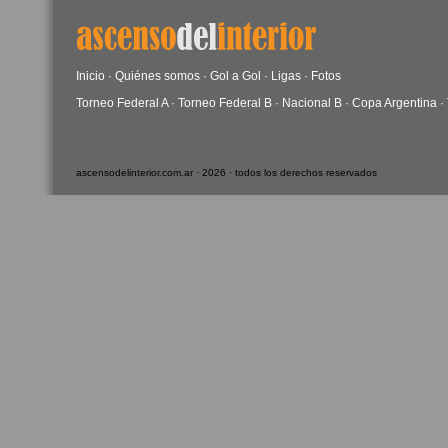
Inicio
·
Quiénes somos
·
Gol a Gol
·
Ligas
·
Fotos
Torneo Federal A
·
Torneo Federal B
·
Nacional B
·
Copa Argentina
·
ascensodelinterior.com.ar · 2026 · todos los derechos reservados