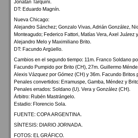
Jonatan Tarquini.
DT: Eduardo Magnín.
Nueva Chicago:
Alejandro Sánchez; Gonzalo Vivas, Adrián González, Ni
Monteagudo; Federico Fattori, Matías Vera, Axel Juárez 
Alejandro Melo y Maximiliano Brito.
DT: Facundo Argüello.
Cambios en el segundo tiempo: 11m. Franco Soldano por
Facundo Pumpido por Brito (CH), 27m. Guillermo Méndez 
Alexis Vázquez por Gómez (CH) y 36m. Facundo Britos p
Penales convertidos: Erramuspe, Gamba, Méndez y Britos
Penales errados: Soldano (U). Vera y González (CH).
Árbitro: Rubén Mastrángelo.
Estadio: Florencio Sola.
FUENTE: COPA ARGENTINA.
SÍNTESIS: DIARIO JORNADA.
FOTOS: EL GRÁFICO.