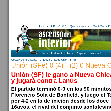
Inicio
SUB 13/15/17
Quiénes somos
Gol A Gol
Pr
Torneo Federal A
Torneo Regional
Nacional B
Co
Copa Argentina
Santa Fe
Nueva Chicago
Unión (SFe)
Unión (SFe) 0 (4) - (2) 0 Nueva 
Unión (SF) le ganó a Nueva Chic
y jugará contra Lanús
El partido terminó 0-0 en los 90 minutos
Florencio Sola de Banfield, y luego el
por 4-2 en la definición desde los doce
16avos, el rival del conjunto santafesin