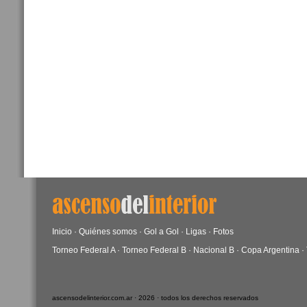
Inicio
·
Quiénes somos
·
Gol a Gol
·
Ligas
·
Fotos
Torneo Federal A
·
Torneo Federal B
·
Nacional B
·
Copa Argentina
·
ascensodelinterior.com.ar · 2026 · todos los derechos reservados