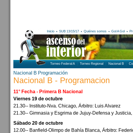
Inicio
SUB 13/15/17
Quiénes somos
Gol A Gol
Pr
Torneo Federal A
Torneo Regional
Nacional B
Co
Nacional B
Programación
Nacional B - Programacion
11° Fecha - Primera B Nacional
Viernes 19 de octubre
21.30-- Instituto-Nva. Chicago, Árbitro: Luis Alvarez
21.30-- Gimnasia y Esgrima de Jujuy-Defensa y Justicia, 
Sábado 20 de octubre
12.00-- Banfield-Olimpo de Bahía Blanca, Árbitro: Federi