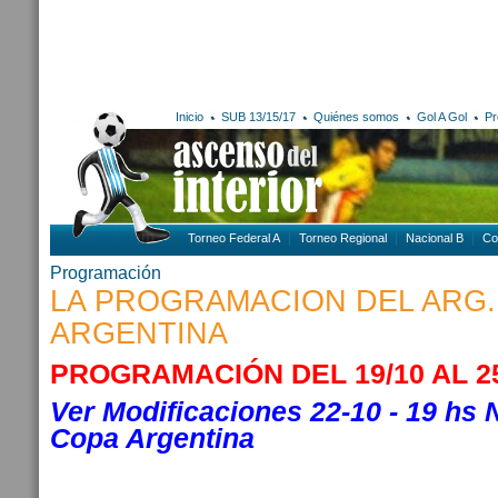
Inicio
SUB 13/15/17
Quiénes somos
Gol A Gol
Pr
Torneo Federal A
Torneo Regional
Nacional B
Co
Programación
LA PROGRAMACION DEL ARG. 
ARGENTINA
PROGRAMACIÓN DEL 19/10 AL 25
Ver Modificaciones 22-10 - 19 hs
Copa Argentina