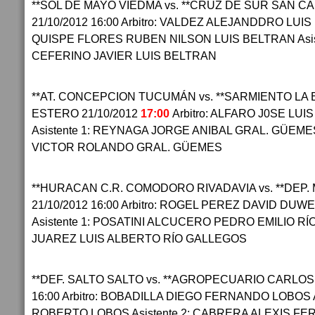
**SOL DE MAYO VIEDMA vs. **CRUZ DE SUR SAN 
21/10/2012 16:00 Arbitro: VALDEZ ALEJANDDRO LUIS 
QUISPE FLORES RUBEN NILSON LUIS BELTRAN Asis
CEFERINO JAVIER LUIS BELTRAN
**AT. CONCEPCION TUCUMÁN vs. **SARMIENTO LA
ESTERO 21/10/2012
17:00
Arbitro: ALFARO J0SE LU
Asistente 1: REYNAGA JORGE ANIBAL GRAL. GÜEMES
VICTOR ROLANDO GRAL. GÜEMES
**HURACAN C.R. COMODORO RIVADAVIA vs. **DEP
21/10/2012 16:00 Arbitro: ROGEL PEREZ DAVID DU
Asistente 1: POSATINI ALCUCERO PEDRO EMILIO RÍO
JUAREZ LUIS ALBERTO RÍO GALLEGOS
**DEF. SALTO SALTO vs. **AGROPECUARIO CARLOS
16:00 Arbitro: BOBADILLA DIEGO FERNANDO LOBOS A
ROBERTO LOBOS Asistente 2: CABRERA ALEXIS F