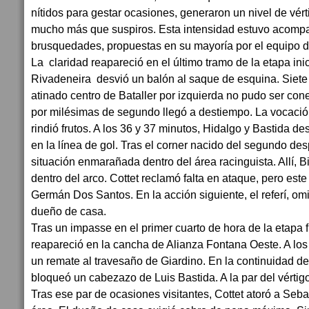
nítidos para gestar ocasiones, generaron un nivel de vér
mucho más que suspiros. Esta intensidad estuvo acomp
brusquedades, propuestas en su mayoría por el equipo 
La claridad reapareció en el último tramo de la etapa inic
Rivadeneira desvió un balón al saque de esquina. Siete
atinado centro de Bataller por izquierda no pudo ser co
por milésimas de segundo llegó a destiempo. La vocació
rindió frutos. A los 36 y 37 minutos, Hidalgo y Bastida 
en la línea de gol. Tras el corner nacido del segundo de
situación enmarañada dentro del área racinguista. Allí, B
dentro del arco. Cottet reclamó falta en ataque, pero est
Germán Dos Santos. En la acción siguiente, el referí, om
dueño de casa.
Tras un impasse en el primer cuarto de hora de la etapa fi
reapareció en la cancha de Alianza Fontana Oeste. A los
un remate al travesaño de Giardino. En la continuidad de 
bloqueó un cabezazo de Luis Bastida. A la par del vértigo
Tras ese par de ocasiones visitantes, Cottet atoró a Seba