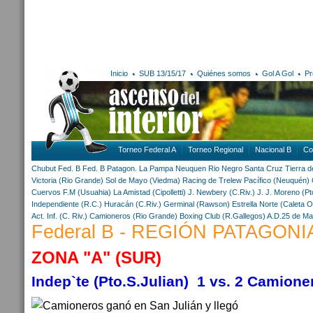
Inicio
SUB 13/15/17
Quiénes somos
Gol A Gol
Pr
Torneo Federal A
Torneo Regional
Nacional B
Co
Chubut
Fed. B
Fed. B Patagon.
La Pampa
Neuquen
Rio Negro
Santa Cruz
Tierra d
Victoria (Rio Grande)
Sol de Mayo (Viedma)
Racing de Trelew
Pacífico (Neuquén)
Cuervos F.M (Usuahia)
La Amistad (Cipolletti)
J. Newbery (C.Riv.)
J. J. Moreno (P
Independiente (R.C.)
Huracán (C.Riv.)
Germinal (Rawson)
Estrella Norte (Caleta Ol
Act. Inf. (C. Riv.)
Camioneros (Rio Grande)
Boxing Club (R.Gallegos)
A.D.25 de M
Federal B - REGIÓN PATAGONIA
ZONA "A" (SUR)
Indep`te (Pto.S.Julian) 1 vs. 2 Camioner