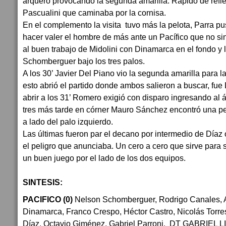
arquero provocando la segunda amarilla. Rápido de refle
Pascualini que caminaba por la cornisa.
En el complemento la visita tuvo más la pelota, Parra pu
hacer valer el hombre de más ante un Pacífico que no sint
al buen trabajo de Midolini con Dinamarca en el fondo y 
Schomberguer bajo los tres palos.
A los 30’ Javier Del Piano vio la segunda amarilla para l
esto abrió el partido donde ambos salieron a buscar, fu
abrir a los 31’ Romero exigió con disparo ingresando al á
tres más tarde en córner Mauro Sánchez encontró una pel
a lado del palo izquierdo.
Las últimas fueron par el decano por intermedio de Díaz o
el peligro que anunciaba. Un cero a cero que sirve para
un buen juego por el lado de los dos equipos.
SINTESIS:
PACIFICO (0)
Nelson Schomberguer, Rodrigo Canales, Ag
Dinamarca, Franco Crespo, Héctor Castro, Nicolás Torre
Díaz, Octavio Giménez, Gabriel Parroni. DT GABRIEL