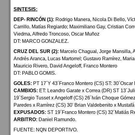
SINTESIS:
DEP- RINCÓN (1):
Rodrigo Manera, Nicola Di Bello, Víc
Carrillo, Matías Regiardo; Maximiliano Gay, Cristian Cor
Viedma, Alfredo Troncoso, Oscar Muñoz
DT: MARCO GONZALEZ.
CRUZ DEL SUR (2):
Marcelo Chagual, Jorge Mansilla,
Andrés Aranca, Lucas Martorrel; Gustavo Ramírez, Maria
Mauricio Rivero, David Angeloff, Franco Montero
DT: PABLO GOMIS.
GOLES:
PT 17´Y 43´Franco Montero (CS) ST: 30´Oscar
CAMBIOS:
ET: Leandro Garate x Correa (DR) ST 13´Juli
19´Sergio Tusset x Angeloff (CS) 26´Iván Choque Gómez
Paredes x Ramírez (CS) 30' Brian Valdebenito x Mustafá
EXPUSADOS:
ST 19´Franco Montero (CS) 32´Matiás R
ARBITRO:
Daniel Ramundo.
FUENTE: NQN DEPORTIVO.