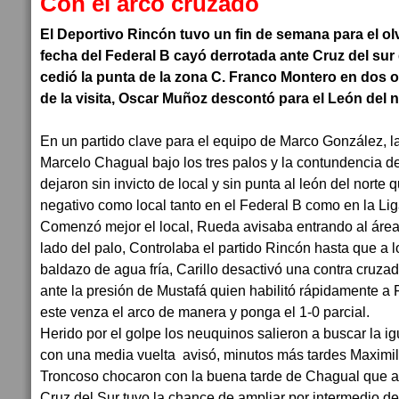
Con el arco cruzado
El Deportivo Rincón tuvo un fin de semana para el olv
fecha del Federal B cayó derrotada ante Cruz del sur 
cedió la punta de la zona C. Franco Montero en dos 
de la visita, Oscar Muñoz descontó para el León del n
En un partido clave para el equipo de Marco González, la 
Marcelo Chagual bajo los tres palos y la contundencia d
dejaron sin invicto de local y sin punta al león del norte
negativo como local tanto en el Federal B como en la Lig
Comenzó mejor el local, Rueda avisaba entrando al áre
lado del palo, Controlaba el partido Rincón hasta que a lo
baldazo de agua fría, Carillo desactivó una contra cruzad
ante la presión de Mustafá quien habilitó rápidamente a
este venza el arco de manera y ponga el 1-0 parcial.
Herido por el golpe los neuquinos salieron a buscar la i
con una media vuelta avisó, minutos más tardes Maxim
Troncoso chocaron con la buena tarde de Chagual que a
Cruz del Sur tuvo la chance de ampliar por intermedio d