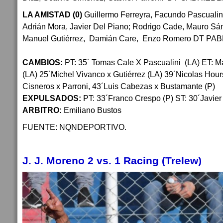
LA AMISTAD (0)
Guillermo Ferreyra, Facundo Pascualin
Adrián Mora, Javier Del Piano; Rodrigo Cade, Mauro Sá
Manuel Gutiérrez, Damián Care, Enzo Romero DT PA
CAMBIOS:
PT: 35´ Tomas Cale X Pascualini (LA) ET: M
(LA) 25´Michel Vivanco x Gutiérrez (LA) 39´Nicolas Hour
Cisneros x Parroni, 43´Luis Cabezas x Bustamante (P)
EXPULSADOS:
PT: 33´Franco Crespo (P) ST: 30´Javier
ARBITRO:
Emiliano Bustos
FUENTE: NQNDEPORTIVO.
J. J. Moreno 2 vs. 1 Racing (Trelew)