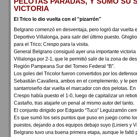
PELOTAS PARADAS, Y SUMO SU
VICTORIA
El Trico lo dio vuelta con el “pizarrón”
Belgrano comenzó en desventaja, pero logró dar vuelta el
Deportivo Villalonga, para salir del último puesto. Ghigl
para el Trico; Crespo para la visita.
General Belgrano consiguió ayer una importante victoria
Villalonga por 2-1, que le permitió salir de la zona de de
Región Pampeana Sur del Torneo Federal “B”.
Los goles del Tricolor fueron convertidos por los defens
Sebastián Cavallera, ambos en el complemento, y le perm
santarroseño dar vuelta el marcador con dos pelotas. En
Crespo había puesto el 1-0, luego de capitalizar un rebo
Castaño, tras atajarle un penal al mismo autor del tanto.
El conjunto dirigido por Edgardo “Tuco” Leguizamón cerr
Es que sumó los seis puntos que puso en juego como loca
puestos, dejando a dos equipos debajo suyo (Liniers y Vi
Belgrano tuvo una buena primera etapa, aunque le faltó 