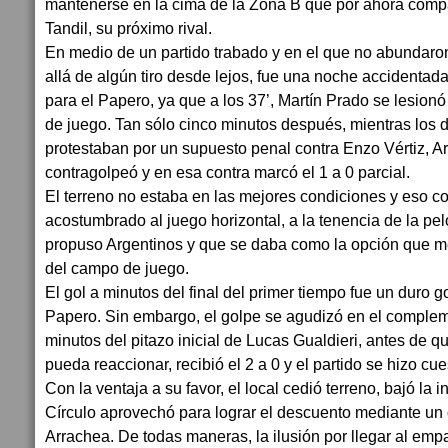
mantenerse en la cima de la Zona B que por ahora comp
Tandil, su próximo rival.
En medio de un partido trabado y en el que no abundaro
allá de algún tiro desde lejos, fue una noche accidentad
para el Papero, ya que a los 37’, Martín Prado se lesion
de juego. Tan sólo cinco minutos después, mientras los 
protestaban por un supuesto penal contra Enzo Vértiz, A
contragolpeó y en esa contra marcó el 1 a 0 parcial.
El terreno no estaba en las mejores condiciones y eso c
acostumbrado al juego horizontal, a la tenencia de la pel
propuso Argentinos y que se daba como la opción que m
del campo de juego.
El gol a minutos del final del primer tiempo fue un duro 
Papero. Sin embargo, el golpe se agudizó en el compleme
minutos del pitazo inicial de Lucas Gualdieri, antes de 
pueda reaccionar, recibió el 2 a 0 y el partido se hizo cue
Con la ventaja a su favor, el local cedió terreno, bajó la 
Círculo aprovechó para lograr el descuento mediante u
Arrachea. De todas maneras, la ilusión por llegar al emp