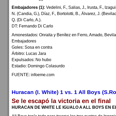
Embajadores (1):
Vedelini, F., Salias, J., Irusta, F., Izagu
N. (Candia, G.), Díaz, F., Bortolotti, B., Álvarez, J. (Bevil
Q. (Di Carlo, A.).
DT: Fernando Di Carlo
Amonestados: Onraita y Benítez en Ferro, Amado, Bevila
Embajadores
Goles: Sosa en contra
Árbitro: Lucas Jara
Expulsados: No hubo
Estadio: Domingo Colasurdo
FUENTE: infoeme.com
Huracan (I. White) 1 vs. 1 All Boys (S.R
Se le escapó la victoria en el final
HURACAN DE WHITE LE IGUALO A ALL BOYS EN E