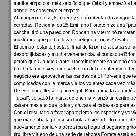
mediocampo con más sacrificio que fútbol y empezó a lle
donde les convenía: el empate.
Al margen de eso, Kimberley siguó intentando aunque la
cerradas. Recién a los 25 Emiliano Fortete hizo una "patr
cancha, tiró una pared con Rondanina y terminó remata
mostrando que podía llevarle peligro a Lucas Arévalo.
El tiempo restante hasta el final de la primera etapa se j
desprolijidades y mucha vehemencia, al punto que Brion
pelota que Claudio Cabrelli increíblemente sancionó con t
La charla en el vestuario y el inicio del complemento de
negocio era aprovechar las bandas de El Porvenir que ten
complicados con la marca y a los volantes cada vez má
De ese modo llegó el primer gol. Rondanina la aguantó 
"futsal", se sacó la marca de encima y lanzó un centro 
saltara más alto que todos y cruzara el cabezazo para est
Con el resultado a favor aparecieron los espacios y volv
que manejaba la pelota sin tanta ansiedad. Un cuarto d
nuevamente por la vía aérea iba a llegar el segundo grito
tiro libre y luego de una serie de rebotes Fortete estableci