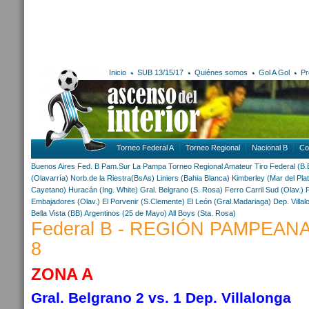
Inicio
SUB 13/15/17
Quiénes somos
Gol A Gol
Pr
Torneo Federal A
Torneo Regional
Nacional B
Co
Buenos Aires
Fed. B Pam.Sur
La Pampa
Torneo Regional Amateur
Tiro Federal (B.
(Olavarría)
Norb.de la Riestra(BsAs)
Liniers (Bahia Blanca)
Kimberley (Mar del Pla
Cayetano)
Huracán (Ing. White)
Gral. Belgrano (S. Rosa)
Ferro Carril Sud (Olav.)
Embajadores (Olav.)
El Porvenir (S.Clemente)
El León (Gral.Madariaga)
Dep. Villal
Bella Vista (BB)
Argentinos (25 de Mayo)
All Boys (Sta. Rosa)
Federal B - REGIÓN PAMPEANA
8
ZONA A
Gral. Belgrano 2 vs. 1 Dep. Villalonga