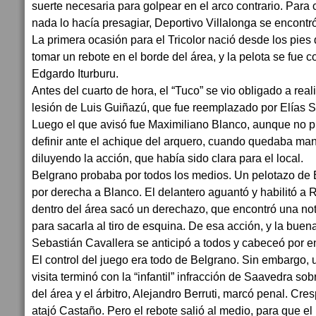
suerte necesaria para golpear en el arco contrario. Par
nada lo hacía presagiar, Deportivo Villalonga se encontró
La primera ocasión para el Tricolor nació desde los pies
tomar un rebote en el borde del área, y la pelota se fue 
Edgardo Iturburu.
Antes del cuarto de hora, el “Tuco” se vio obligado a reali
lesión de Luis Guiñazú, que fue reemplazado por Elías 
Luego el que avisó fue Maximiliano Blanco, aunque no
definir ante el achique del arquero, cuando quedaba ma
diluyendo la acción, que había sido clara para el local.
Belgrano probaba por todos los medios. Un pelotazo de 
por derecha a Blanco. El delantero aguantó y habilitó a 
dentro del área sacó un derechazo, que encontró una not
para sacarla al tiro de esquina. De esa acción, y la bue
Sebastián Cavallera se anticipó a todos y cabeceó por en
El control del juego era todo de Belgrano. Sin embargo,
visita terminó con la “infantil” infracción de Saavedra s
del área y el árbitro, Alejandro Berruti, marcó penal. Cre
atajó Castaño. Pero el rebote salió al medio, para que e