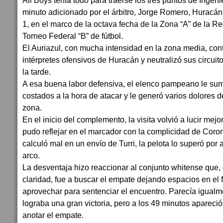
All Boys tenía todo para traerse los tres puntos de Ingeni
minuto adicionado por el árbitro, Jorge Romero, Huracán 
1, en el marco de la octava fecha de la Zona “A” de la 
Torneo Federal “B” de fútbol.
El Auriazul, con mucha intensidad en la zona media, cont
intérpretes ofensivos de Huracán y neutralizó sus circui
la tarde.
A esa buena labor defensiva, el elenco pampeano le sum
costados a la hora de atacar y le generó varios dolores d
zona.
En el inicio del complemento, la visita volvió a lucir mejo
pudo reflejar en el marcador con la complicidad de Coron
calculó mal en un envío de Turri, la pelota lo superó por 
arco.
La desventaja hizo reaccionar al conjunto whitense que
claridad, fue a buscar el empate dejando espacios en el
aprovechar para sentenciar el encuentro. Parecía igualm
lograba una gran victoria, pero a los 49 minutos apare
anotar el empate.