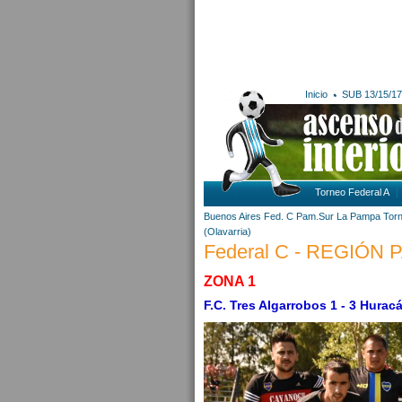
Inicio
SUB 13/15/17
Torneo Federal A
Buenos Aires
Fed. C Pam.Sur
La Pampa
Tor
(Olavarria)
Federal C - REGIÓN
ZONA 1
F.C. Tres Algarrobos 1 - 3 Hurac