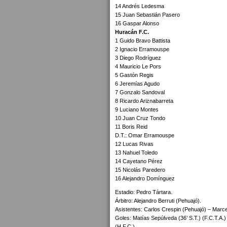
14 Andrés Ledesma
15 Juan Sebastián Pasero
16 Gaspar Alonso
Huracán F.C.
1 Guido Bravo Battista
2 Ignacio Erramouspe
3 Diego Rodríguez
4 Mauricio Le Pors
5 Gastón Regis
6 Jeremías Agudo
7 Gonzalo Sandoval
8 Ricardo Ariznabarreta
9 Luciano Montes
10 Juan Cruz Tondo
11 Boris Reid
D.T.: Omar Erramouspe
12 Lucas Rivas
13 Nahuel Toledo
14 Cayetano Pérez
15 Nicolás Paredero
16 Alejandro Domínguez
Estadio: Pedro Tártara.
Árbitro: Alejandro Berruti (Pehuajó).
Asistentes: Carlos Crespin (Pehuajó) – Marce
Goles: Matías Sepúlveda (36’ S.T.) (F.C.T.A.) 
(H.F.C.).