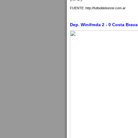
FUENTE: http://futboldeloeste.com.ar
Dep. Winifreda 2 - 0 Costa Brava