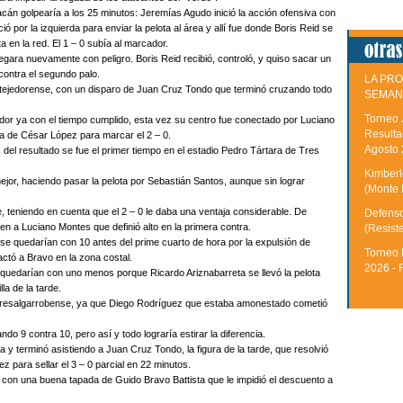
cán golpearía a los 25 minutos: Jeremías Agudo inició la acción ofensiva con
 por la izquierda para enviar la pelota al área y allí fue donde Boris Reid se
ta en la red. El 1 – 0 subía al marcador.
egara nuevamente con peligro. Boris Reid recibió, controló, y quiso sacar un
 contra el segundo palo.
LA PRO
ro tejedorense, con un disparo de Juan Cruz Tondo que terminó cruzando todo
SEMAN
Torneo 
idor ya con el tiempo cumplido, esta vez su centro fue conectado por Luciano
Resulta
a de César López para marcar el 2 – 0.
Agosto
del resultado se fue el primer tiempo en el estadio Pedro Tártara de Tres
Kimberle
or, haciendo pasar la pelota por Sebastián Santos, aunque sin lograr
(Monte 
, teniendo en cuenta que el 2 – 0 le daba una ventaja considerable. De
Defenso
en a Luciano Montes que definió alto en la primera contra.
(Resist
 se quedarían con 10 antes del prime cuarto de hora por la expulsión de
Torneo 
ctó a Bravo en la zona costal.
2026 - 
quedarían con uno menos porque Ricardo Ariznabarreta se llevó la pelota
la de la tarde.
ta tresalgarrobense, ya que Diego Rodríguez que estaba amonestado cometió
do 9 contra 10, pero así y todo lograría estirar la diferencia.
 y terminó asistiendo a Juan Cruz Tondo, la figura de la tarde, que resolvió
 para sellar el 3 – 0 parcial en 22 minutos.
ía con una buena tapada de Guido Bravo Battista que le impidió el descuento a