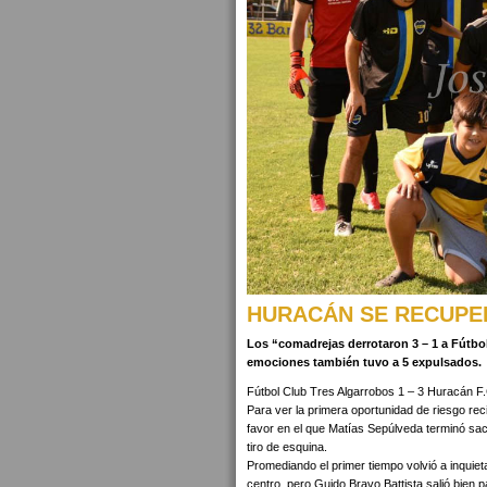
HURACÁN SE RECUPE
Los “comadrejas derrotaron 3 – 1 a Fútb
emociones también tuvo a 5 expulsados.
Fútbol Club Tres Algarrobos 1 – 3 Huracán F.
Para ver la primera oportunidad de riesgo reci
favor en el que Matías Sepúlveda terminó s
tiro de esquina.
Promediando el primer tiempo volvió a inquiet
centro, pero Guido Bravo Battista salió bien p