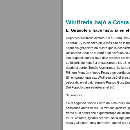
Winifreda bajó a Costa 
El Girasolero hace historia en el
Deportivo Winifreda derrotó 2-0 a Costa Brav
Federal C y lo alcanzó en lo más alto de la ta
El pueblo girasolero no quiere que lo despier
ilusionarse. Anoche superó a un histórico de
inexpugnable donde lleva diez partidos sin de
La historia comenzó a encauzarse a los 16, 
desde el borde, Tomás Altamiranda -la figura 
Primero Monzón y luego Petisco se perdieron
Sin embargo, otra vez Winifreda pisó el área 
pelota dio en el palo, remató Franco González,
Del Póppolo para establecer el 2-0.
Sin reacción
En el segundo tiempo Costa no tuvo reacción, 
ocasiones antes de los 10 minutos iniciales, p
frente a un cabezazo a quemarropa del mismo
El DT visitante, Ignacio Archieri, se la jugó 
nada y el triunfo -muy merecido- quedó para e