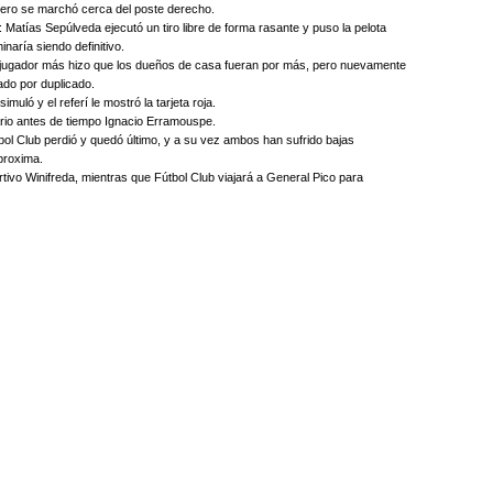
ero se marchó cerca del poste derecho.
: Matías Sepúlveda ejecutó un tiro libre de forma rasante y puso la pelota
inaría siendo definitivo.
n jugador más hizo que los dueños de casa fueran por más, pero nuevamente
ado por duplicado.
uló y el referí le mostró la tarjeta roja.
ario antes de tiempo Ignacio Erramouspe.
ol Club perdió y quedó último, y a su vez ambos han sufrido bajas
aproxima.
tivo Winifreda, mientras que Fútbol Club viajará a General Pico para