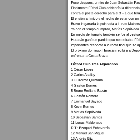
Poco después, un tiro de Juan Sebastián Pas
Finalmente Fútbol Club achicaría la diferencia
contra el poste derecho para el 3 – 1 que term
El envión anímico y el hecho de estar con u
Bravo le ganaría la pulseada a Lucas Maldon
Ya con el tiempo cumplido, Matías Sepúlveda sim
En medio del tumulto también se fue al vestu
Huracán ganó un partido que necesitaba, Fútb
importantes respecto a la recta final que se 
El próximo domingo, Huracán recibirá a Depor
enfrentar a Costa Brava.
Fútbol Club Tres Algarrobos
1 César López
2 Carlos Aballay
3 Guillermo Quintana
4 Gastón Bornes
5 Bruno Emiliano Bazán
6 Gastón Romero
7 Emmanuel Sayago
8 Kevin Bornes
9 Matías Sepúlveda
10 Sebastián Santos
11 Lucas Maldonado
D.T.: Ezequiel Echeverría
12 Manuel San Miguel
13 Andrés Bitz