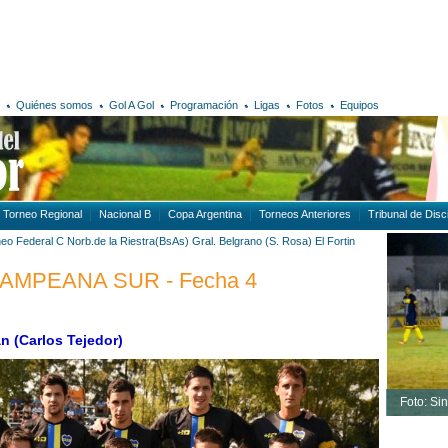
Quiénes somos
Gol A Gol
Programación
Ligas
Fotos
Equipos
Torneo Regional
Nacional B
Copa Argentina
Torneos Anteriores
Tribunal de Disci
neo Federal C
Norb.de la Riestra(BsAs)
Gral. Belgrano (S. Rosa)
El Fortin
 PAMPEANA SUR - Fecha 4
án (Carlos Tejedor)
Foto: Si