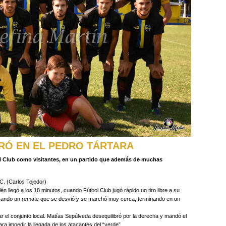
RÓ EN EL PEDRO TÁRTARA
ol Club como visitantes, en un partido que además de muchas
C. (Carlos Tejedor)
én llegó a los 18 minutos, cuando Fútbol Club jugó rápido un tiro libre a su
acando un remate que se desvió y se marchó muy cerca, terminando en un
ar el conjunto local. Matías Sepúlveda desequilibró por la derecha y mandó el
ara impedir la llegada de los atacantes del “verde”.