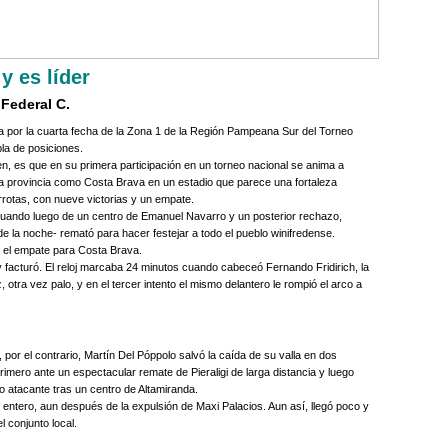
y es líder
 Federal C.
a por la cuarta fecha de la Zona 1 de la Región Pampeana Sur del Torneo
bla de posiciones.
ten, es que en su primera participación en un torneo nacional se anima a
 la provincia como Costa Brava en un estadio que parece una fortaleza
rrotas, con nueve victorias y un empate.
cuando luego de un centro de Emanuel Navarro y un posterior rechazo,
de la noche- remató para hacer festejar a todo el pueblo winifredense.
 el empate para Costa Brava.
y facturó. El reloj marcaba 24 minutos cuando cabeceó Fernando Fridirich, la
 otra vez palo, y en el tercer intento el mismo delantero le rompió el arco a
por el contrario, Martín Del Póppolo salvó la caída de su valla en dos
rimero ante un espectacular remate de Pieraligi de larga distancia y luego
 atacante tras un centro de Altamiranda.
por entero, aun después de la expulsión de Maxi Palacios. Aun así, llegó poco y
l conjunto local.