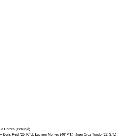
lo Correa (Pehuajó).
– Boris Reid (25′ P.T.), Luciano Montes (46′ P.T.), Juan Cruz Tondo (22’ S.T.)