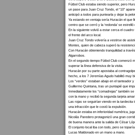
Fútbol Club estaba siendo superior, pero Hura
un pase para Juan Cruz Tondo, el “10” apareció
anticipó a todos para puntearla y dejar la pelo
Ya estando en ventaja sería Huracán el que ll
centro que se cerró y la ‘redonda’ se estrelló
En la siguiente volvió a estar cerca el cuad
el frente del arco local.
Juan Cruz Tondo volvería a vestirse de asist
Montes, quien de cabeza superó la resistenci
Con Huracán obteniendo tranquilidad a través 
Algarrobos.
En el segundo tiempo Fútbol Club comenzó mej
superar la línea defensiva de la visita.
Huracán por su parte apostaba al contragolpe
hecho, a los 7 Jeremías Agudo habilitó muy bi
Los “verdes” estaban abajo en el tanteador y
Guillermo Quintana, tras un puntapié que impa
Inmediatamente los “comadrejas” también se 
con la mano y recibió la segunda tarjeta amaril
Las rojas se seguirían viendo en la tardeci
una infracción que le costó la expulsión.
Huracán estaba en inferioridad numérica, jugan
Nicolás Paredero protagonizó una gran corrida
de buena manera ante la salida de César López
El conjunto local iba con todo, pero se topar
Lucas Maldonado en un mano a mano.