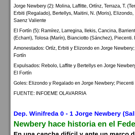
Jorge Newbery (2): Molina, Laffitte, Ortínz, Terraza, T. (Te
Erbiti (Regalado), Bertellys, Maitini, N. (Moris), Elizondo,
Saenz Valiente
El Fortín (5): Ramírez, Larregina, Ilekis, Cancina, Barrien
(Echarri), Tolosa (Marín), Bianciotto (Sánchez), Piecent
Amonestados: Ortíz, Erbiti y Elizondo en Jorge Newbery; 
Fortín
Expulsados: Rebolo, Laffite y Bertellys en Jorge Newber
El Fortín
Goles: Elizondo y Regalado en Jorge Newbery; Piecenti -4
FUENTE: INFOEME OLAVARRIA
Dep. Winifreda 0 - 1 Jorge Newbery (Sal
Newbery hace historia en el Fede
En una cancha difícil y ante un marco d