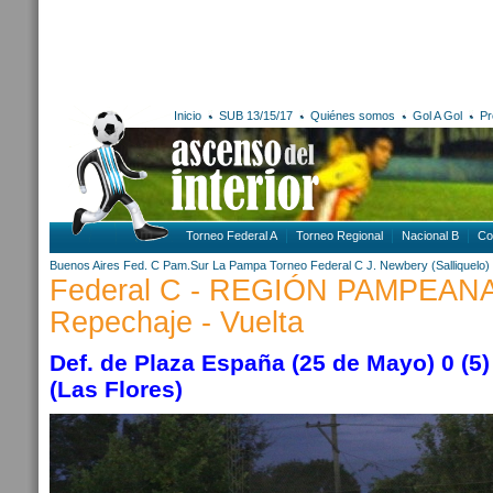
Inicio
SUB 13/15/17
Quiénes somos
Gol A Gol
Pr
Torneo Federal A
Torneo Regional
Nacional B
Co
Buenos Aires
Fed. C Pam.Sur
La Pampa
Torneo Federal C
J. Newbery (Salliquelo)
Federal C - REGIÓN PAMPEANA
Repechaje - Vuelta
Def. de Plaza España (25 de Mayo) 0 (5) -
(Las Flores)