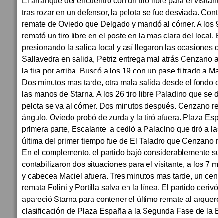
El arranque del encuentro con un tiro libre para el visitan
tras rozar en un defensor, la pelota se fue desviada. Co
remate de Oviedo que Delgado y mandó al córner. A los 
remató un tiro libre en el poste en la mas clara del local. 
presionando la salida local y así llegaron las ocasiones de
Sallavedra en salida, Petriz entrega mal atrás Cenzano 
la tira por arriba. Buscó a los 19 con un pase filtrado a M
Dos minutos mas tarde, otra mala salida desde el fondo 
las manos de Starna. A los 26 tiro libre Paladino que se 
pelota se va al córner. Dos minutos después, Cenzano re
ángulo. Oviedo probó de zurda y la tiró afuera. Plaza Esp
primera parte, Escalante la cedió a Paladino que tiró a 
última del primer tiempo fue de El Taladro que Cenzano r
En el complemento, el partido bajó considerablemente su
contabilizaron dos situaciones para el visitante, a los 7 
y cabecea Maciel afuera. Tres minutos mas tarde, un ce
remata Folini y Portilla salva en la línea. El partido derivó
apareció Starna para contener el último remate al arquer
clasificación de Plaza España a la Segunda Fase de la Et