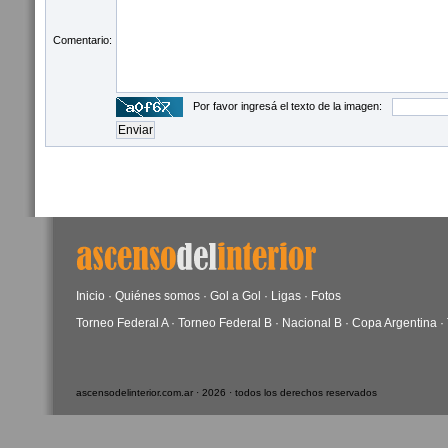
Comentario:
Por favor ingresá el texto de la imagen:
Inicio
·
Quiénes somos
·
Gol a Gol
·
Ligas
·
Fotos
Torneo Federal A
·
Torneo Federal B
·
Nacional B
·
Copa Argentina
·
ascensodelinterior.com.ar · 2026 · todos los derechos reservados