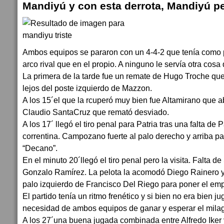
Mandiyú y con esta derrota, Mandiyú per
Ambos equipos se pararon con un 4-4-2 que tenía como 
arco rival que en el propio. A ninguno le servía otra cosa 
La primera de la tarde fue un remate de Hugo Troche que
lejos del poste izquierdo de Mazzon.
A los 15´el que la rcuperó muy bien fue Altamirano que a
Claudio SantaCruz que remató desviado.
A los 17´ llegó el tiro penal para Patria tras una falta de
correntina. Campozano fuerte al palo derecho y arriba par
“Decano”.
En el minuto 20´llegó el tiro penal pero la visita. Falta
Gonzalo Ramírez. La pelota la acomodó Diego Rainero y 
palo izquierdo de Francisco Del Riego para poner el empa
El partido tenía un ritmo frenético y si bien no era bien j
necesidad de ambos equipos de ganar y esperar el milag
A los 27´una buena jugada combinada entre Alfredo Iker