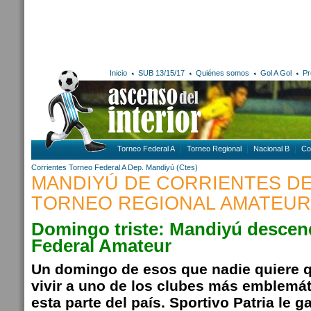
Inicio
SUB 13/15/17
Quiénes somos
Gol A Gol
Pr
Torneo Federal A
Torneo Regional
Nacional B
Co
Corrientes
Torneo Federal A
Dep. Mandiyú (Ctes)
MANDIYÚ DE CORRIENTES DE
TORNEO REGIONAL AMATEUR
Domingo triste: Mandiyú descen
Federal Amateur
Un domingo de esos que nadie quiere q
vivir a uno de los clubes más emblemát
esta parte del país. Sportivo Patria le g