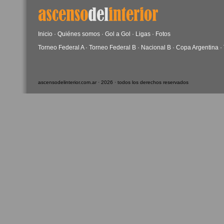
Inicio
·
Quiénes somos
·
Gol a Gol
·
Ligas
·
Fotos
Torneo Federal A
·
Torneo Federal B
·
Nacional B
·
Copa Argentina
·
ascensodelinterior.com.ar · 2026 · todos los derechos reservados