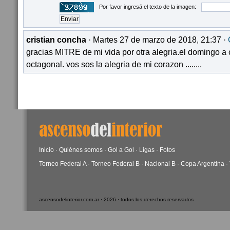
Por favor ingresá el texto de la imagen:
cristian concha
· Martes 27 de marzo de 2018, 21:37 ·
gracias MITRE de mi vida por otra alegria.el domingo a c
octagonal. vos sos la alegria de mi corazon ........
Inicio
·
Quiénes somos
·
Gol a Gol
·
Ligas
·
Fotos
Torneo Federal A
·
Torneo Federal B
·
Nacional B
·
Copa Argentina
·
ascensodelinterior.com.ar · 2026 · todos los derechos reservados