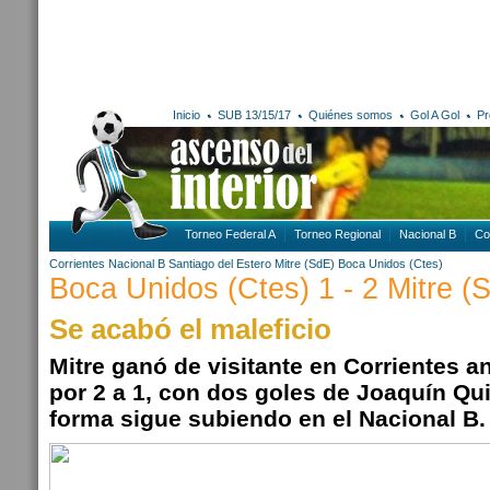
Inicio
SUB 13/15/17
Quiénes somos
Gol A Gol
Pr
Torneo Federal A
Torneo Regional
Nacional B
Co
Corrientes
Nacional B
Santiago del Estero
Mitre (SdE)
Boca Unidos (Ctes)
Boca Unidos (Ctes) 1 - 2 Mitre (
Se acabó el maleficio
Mitre ganó de visitante en Corrientes 
por 2 a 1, con dos goles de Joaquín Qui
forma sigue subiendo en el Nacional B.