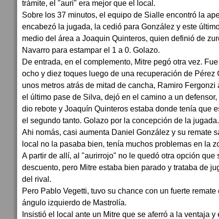
trámite, el "auri" era mejor que el local.
Sobre los 37 minutos, el equipo de Sialle encontró la a
encabezó la jugada, la cedió para González y este último
medio del área a Joaquin Quinteros, quien definió de zur
Navarro para estampar el 1 a 0. Golazo.
De entrada, en el complemento, Mitre pegó otra vez. Fue
ocho y diez toques luego de una recuperación de Pére
unos metros atrás de mitad de cancha, Ramiro Fergonzi 
el último pase de Silva, dejó en el camino a un defensor
dio rebote y Joaquín Quinteros estaba donde tenía que e
el segundo tanto. Golazo por la concepción de la jugada.
Ahi nomás, casi aumenta Daniel González y su remate s
local no la pasaba bien, tenía muchos problemas en la z
A partir de allí, al "aurirrojo" no le quedó otra opción que
descuento, pero Mitre estaba bien parado y trataba de j
del rival.
Pero Pablo Vegetti, tuvo su chance con un fuerte remate 
ángulo izquierdo de Mastrolía.
Insistió el local ante un Mitre que se aferró a la ventaja 