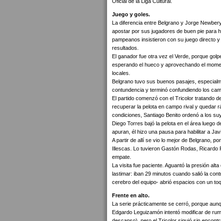
Oficial de la Liga Cultural.
Juego y goles.
La diferencia entre Belgrano y Jorge Newbery 
apostar por sus jugadores de buen pie para h
pampeanos insistieron con su juego directo y
resultados.
El ganador fue otra vez el Verde, porque golp
esperando el hueco y aprovechando el momento
locales.
Belgrano tuvo sus buenos pasajes, especialmen
contundencia y terminó confundiendo los cam
El partido comenzó con el Tricolor tratando 
recuperar la pelota en campo rival y quedar 
condiciones, Santiago Benito ordenó a los suy
Diego Torres bajó la pelota en el área luego 
apuran, él hizo una pausa para habilitar a Jav
A partir de allí se vio lo mejor de Belgrano,
Illescas. Lo tuvieron Gastón Rodas, Ricardo 
empate.
La visita fue paciente. Aguantó la presión alt
lastimar: iban 29 minutos cuando salió la con
cerebro del equipo- abrió espacios con un toq
Frente en alto.
La serie prácticamente se cerró, porque aunq
Edgardo Leguizamón intentó modificar de rum
descanso), pero el Tricolor siguió sin encontra