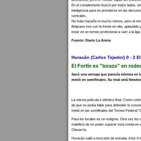
En el complemento buscó por todos lados, em
inteligencia para no prenderse en las discus
centrales.
No hubo hazaña ni mucho menos, pero al menos
Belgrano irse con la frente en alto, aplaudido
estar en un torneo profesional a caer a la liga 
Fuente: Diario La Arena
Huracán (Carlos Tejedor) 0 - 2 El
El Fortín es "torazo" en rode
Sacó una ventaja que parecía mínima en la
metió en semifinales. Su rival será Newber
La misma película e idéntico final. Como cont
de que no podía fallar para defender lo conse
metió en las semifinales del Torneo Federal "
Para los locales es un estigma. Otra vez los 
maleficio de no poder superar esta ronda en 
Olavarría.
Huracán salió a buscarlo de entrada. A los 4