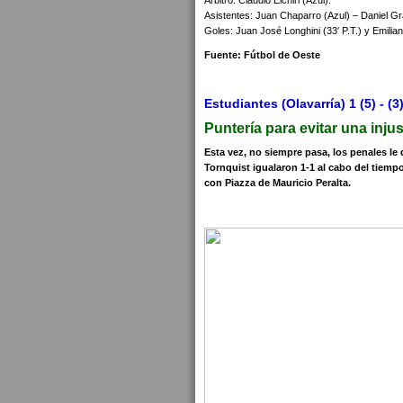
Árbitro: Claudio Elchiri (Azul).
Asistentes: Juan Chaparro (Azul) – Daniel Gr
Goles: Juan José Longhini (33′ P.T.) y Emiliano
Fuente: Fútbol de Oeste
Estudiantes (Olavarría) 1 (5) - (
Puntería para evitar una injus
Esta vez, no siempre pasa, los penales le 
Tornquist igualaron 1-1 al cabo del tiemp
con Piazza de Mauricio Peralta.