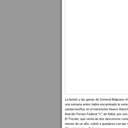
La ilusión y las ganas de General Belgrano c
una semana antes había encaminado la serie a
santarroseños en el mismísimo Nuevo Rancho 
final del Torneo Federal “C” de fútbol, por u
El Tricolor, que venía de dos descensos consec
menos de un año, volvió a quedarse con las m