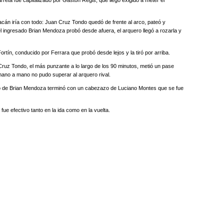
eta fue capitalizado por Gastón Regis, que llegó exigido a meter el
cán iría con todo: Juan Cruz Tondo quedó de frente al arco, pateó y
el ingresado Brian Mendoza probó desde afuera, el arquero llegó a rozarla y
ortín, conducido por Ferrara que probó desde lejos y la tiró por arriba.
ruz Tondo, el más punzante a lo largo de los 90 minutos, metió un pase
mano a mano no pudo superar al arquero rival.
o de Brian Mendoza terminó con un cabezazo de Luciano Montes que se fue
ue efectivo tanto en la ida como en la vuelta.