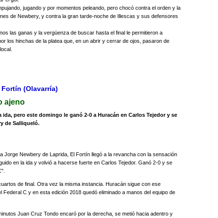
pujando, jugando y por momentos peleando, pero chocó contra el orden y la
iones de Newbery, y contra la gran tarde-noche de Illescas y sus defensores
 las ganas y la vergüenza de buscar hasta el final le permitieron a
 por los hinchas de la platea que, en un abrir y cerrar de ojos, pasaron de
local.
 Fortín (Olavarría)
o ajeno
 ida, pero este domingo le ganó 2-0 a Huracán en Carlos Tejedor y se
y de Salliqueló.
ra Jorge Newbery de Laprida, El Fortín llegó a la revancha con la sensación
guido en la ida y volvió a hacerse fuerte en Carlos Tejedor. Ganó 2-0 y se
C".
cuartos de final. Otra vez la misma instancia. Huracán sigue con ese
el Federal C y en esta edición 2018 quedó eliminado a manos del equipo de
 minutos Juan Cruz Tondo encaró por la derecha, se metió hacia adentro y