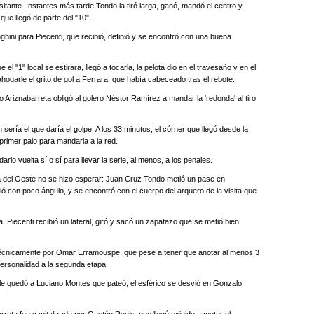
itante. Instantes más tarde Tondo la tiró larga, ganó, mandó el centro y
que llegó de parte del "10".
ghini para Piecenti, que recibió, definió y se encontró con una buena
 el "1" local se estirara, llegó a tocarla, la pelota dio en el travesaño y en el
hogarle el grito de gol a Ferrara, que había cabeceado tras el rebote.
do Ariznabarreta obligó al golero Néstor Ramírez a mandar la 'redonda' al tiro
n sería el que daría el golpe. A los 33 minutos, el córner que llegó desde la
primer palo para mandarla a la red.
arlo vuelta sí o sí para llevar la serie, al menos, a los penales.
a del Oeste no se hizo esperar: Juan Cruz Tondo metió un pase en
ó con poco ángulo, y se encontró con el cuerpo del arquero de la visita que
oria. Piecenti recibió un lateral, giró y sacó un zapatazo que se metió bien
 técnicamente por Omar Erramouspe, que pese a tener que anotar al menos 3
ersonalidad a la segunda etapa.
a le quedó a Luciano Montes que pateó, el esférico se desvió en Gonzalo