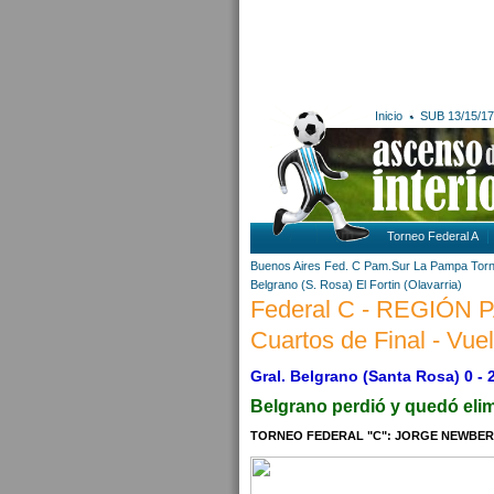
Inicio
SUB 13/15/17
Torneo Federal A
Buenos Aires
Fed. C Pam.Sur
La Pampa
Tor
Belgrano (S. Rosa)
El Fortin (Olavarria)
Federal C - REGIÓN
Cuartos de Final - Vuel
Gral. Belgrano (Santa Rosa) 0 - 
Belgrano perdió y quedó eli
TORNEO FEDERAL "C": JORGE NEWBERY