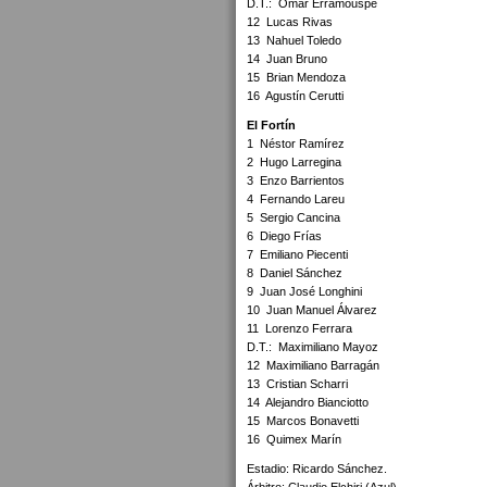
D.T.: Omar Erramouspe
12 Lucas Rivas
13 Nahuel Toledo
14 Juan Bruno
15 Brian Mendoza
16 Agustín Cerutti
El Fortín
1 Néstor Ramírez
2 Hugo Larregina
3 Enzo Barrientos
4 Fernando Lareu
5 Sergio Cancina
6 Diego Frías
7 Emiliano Piecenti
8 Daniel Sánchez
9 Juan José Longhini
10 Juan Manuel Álvarez
11 Lorenzo Ferrara
D.T.: Maximiliano Mayoz
12 Maximiliano Barragán
13 Cristian Scharri
14 Alejandro Bianciotto
15 Marcos Bonavetti
16 Quimex Marín
Estadio: Ricardo Sánchez.