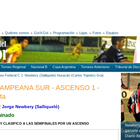
Quiénes somos
Gol A Gol
Programación
Ligas
Fotos
Equipos
Torneo Regional
Nacional B
Copa Argentina
Torneos Anteriores
Tribunal de Disci
neo Federal C
J. Newbery (Salliquelo)
Huracán (Carlos Tejedor)
Gral.
 PAMPEANA SUR - ASCENSO 1 -
ta
2 Jorge Newbery (Salliqueló)
minado
 CLASIFICO A LAS SEMIFINALES POR UN ASCENSO
Newbery 
ganarle 
Diario d