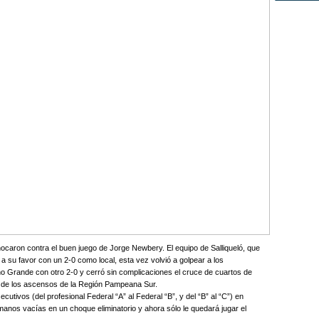
hocaron contra el buen juego de Jorge Newbery. El equipo de Salliqueló, que
 su favor con un 2-0 como local, esta vez volvió a golpear a los
Grande con otro 2-0 y cerró sin complicaciones el cruce de cuartos de
no de los ascensos de la Región Pampeana Sur.
utivos (del profesional Federal “A” al Federal “B”, y del “B” al “C”) en
anos vacías en un choque eliminatorio y ahora sólo le quedará jugar el