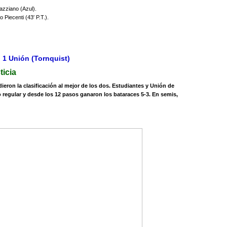
azziano (Azul).
 Piecenti (43′ P.T.).
3) 1 Unión (Tornquist)
ticia
dieron la clasificación al mejor de los dos. Estudiantes y Unión de
o regular y desde los 12 pasos ganaron los bataraces 5-3. En semis,