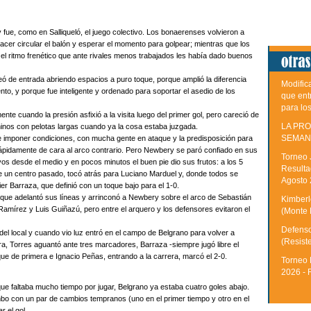
fue, como en Salliqueló, el juego colectivo. Los bonaerenses volvieron a
acer circular el balón y esperar el momento para golpear; mientras que los
 el ritmo frenético que ante rivales menos trabajados les había dado buenos
eó de entrada abriendo espacios a puro toque, porque amplió la diferencia
Modific
, y porque fue inteligente y ordenado para soportar el asedio de los
que ent
para lo
te cuando la presión asfixió a la visita luego del primer gol, pero careció de
LA PRO
inos con pelotas largas cuando ya la cosa estaba juzgada.
SEMAN
de imponer condiciones, con mucha gente en ataque y la predisposición para
rápidamente de cara al arco contrario. Pero Newbery se paró confiado en sus
Torneo 
os desde el medio y en pocos minutos el buen pie dio sus frutos: a los 5
Resulta
de un centro pasado, tocó atrás para Luciano Marduel y, donde todos se
Agosto
ier Barraza, que definió con un toque bajo para el 1-0.
 porque adelantó sus líneas y arrinconó a Newbery sobre el arco de Sebastián
Kimberle
Ramírez y Luis Guiñazú, pero entre el arquero y los defensores evitaron el
(Monte 
Defenso
a del local y cuando vio luz entró en el campo de Belgrano para volver a
(Resist
tra, Torres aguantó ante tres marcadores, Barraza -siempre jugó libre el
ue de primera e Ignacio Peñas, entrando a la carrera, marcó el 2-0.
Torneo 
2026 - 
ue faltaba mucho tiempo por jugar, Belgrano ya estaba cuatro goles abajo.
bo con un par de cambios tempranos (uno en el primer tiempo y otro en el
r el gol.