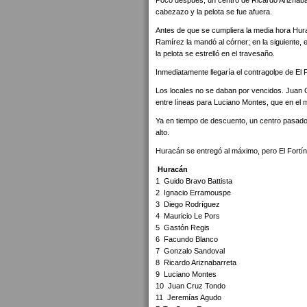
Poco después, un centro de Ricardo Ariznabarr
cabezazo y la pelota se fue afuera.
Antes de que se cumpliera la media hora Hura
Ramírez la mandó al córner; en la siguiente, 
la pelota se estrelló en el travesaño.
Inmediatamente llegaría el contragolpe de El F
Los locales no se daban por vencidos. Juan C
entre líneas para Luciano Montes, que en el 
Ya en tiempo de descuento, un centro pasad
alto.
Huracán se entregó al máximo, pero El Fortín f
Huracán
1 Guido Bravo Battista
2 Ignacio Erramouspe
3 Diego Rodríguez
4 Mauricio Le Pors
5 Gastón Regis
6 Facundo Blanco
7 Gonzalo Sandoval
8 Ricardo Ariznabarreta
9 Luciano Montes
10 Juan Cruz Tondo
11 Jeremías Agudo