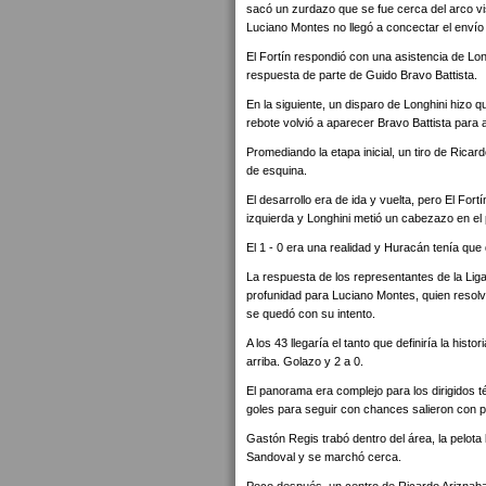
sacó un zurdazo que se fue cerca del arco vis
Luciano Montes no llegó a concectar el envío 
El Fortín respondió con una asistencia de Lon
respuesta de parte de Guido Bravo Battista.
En la siguiente, un disparo de Longhini hizo que
rebote volvió a aparecer Bravo Battista para a
Promediando la etapa inicial, un tiro de Ricar
de esquina.
El desarrollo era de ida y vuelta, pero El Fortí
izquierda y Longhini metió un cabezazo en el 
El 1 - 0 era una realidad y Huracán tenía que d
La respuesta de los representantes de la Lig
profunidad para Luciano Montes, quien resolvi
se quedó con su intento.
A los 43 llegaría el tanto que definiría la hist
arriba. Golazo y 2 a 0.
El panorama era complejo para los dirigidos
goles para seguir con chances salieron con p
Gastón Regis trabó dentro del área, la pelot
Sandoval y se marchó cerca.