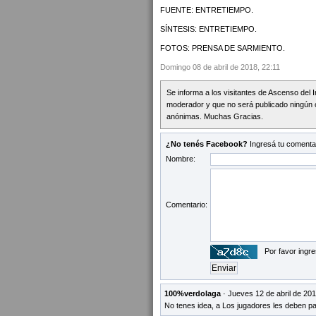
FUENTE: ENTRETIEMPO.
SÍNTESIS: ENTRETIEMPO.
FOTOS: PRENSA DE SARMIENTO.
Domingo 08 de abril de 2018, 22:11
Se informa a los visitantes de Ascenso del 
moderador y que no será publicado ningún 
anónimas. Muchas Gracias.
¿No tenés Facebook?
Ingresá tu comentar
Nombre:
Comentario:
Por favor ingre
100%verdolaga
· Jueves 12 de abril de 201
No tenes idea, a Los jugadores les deben pa