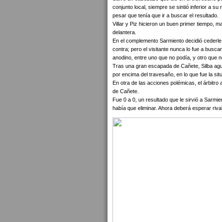
conjunto local, siempre se sintió inferior a su 
pesar que tenía que ir a buscar el resultado.
Villar y Piz hicieron un buen primer tiempo, 
delantera.
En el complemento Sarmiento decidió cederle 
contra; pero el visitante nunca lo fue a busca
anodino, entre uno que no podía, y otro que no
Tras una gran escapada de Cañete, Silba agua
por encima del travesaño, en lo que fue la si
En otra de las acciones polémicas, el árbitro 
de Cañete.
Fue 0 a 0, un resultado que le sirvió a Sarmie
había que eliminar. Ahora deberá esperar rival