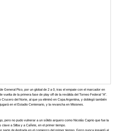
de General Pico, por un global de 2 a 0, tras el empate con el marcador en
e vuelta de la primera fase de play off de la reválida del Torneo Federal “A”.
 Crucero del Norte, al que ya eliminó en Copa Argentina, y doblegó también
 jugará en el Estadio Centenario, y la revancha en Misiones.
ego, pero no pudo vulnerar a un sólido arquero como Nicolás Caprio que fue la
 clave a Silba y a Cañete, en el primer tiempo.
r parte de Andrada en el comienzo del primer tiempo, Ferro nunca inquietó al