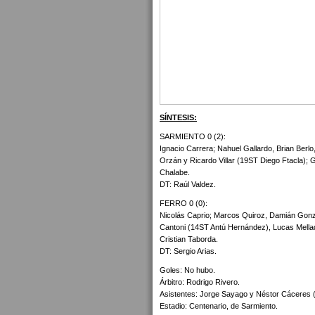
SÍNTESIS:
SARMIENTO 0 (2):
Ignacio Carrera; Nahuel Gallardo, Brian Ber
Orzán y Ricardo Villar (19ST Diego Ftacla);
Chalabe.
DT: Raúl Valdez.
FERRO 0 (0):
Nicolás Caprio; Marcos Quiroz, Damián Gonzá
Cantoni (14ST Antú Hernández), Lucas Mell
Cristian Taborda.
DT: Sergio Arias.
Goles: No hubo.
Árbitro: Rodrigo Rivero.
Asistentes: Jorge Sayago y Néstor Cáceres (t
Estadio: Centenario, de Sarmiento.