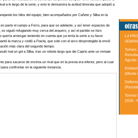
rival a lo largo de la serie, y esto lo demuestra la actitud timorata que adoptó a
manejando los hilos del equipo, bien acompañados por Cañete y Silba en la
en parte el campo a Ferro, para que se adelante, y así tener espacios de
r, se siguió refugiando muy cerca del arquero, y así el partido se hizo
 quería arriesgar teniendo en cuenta que ya tenía la serie a su favor.
LA PRO
ntó la marca y cedió a Ftacla, que solo con el arco desprotegido la envió
SEMAN
tuación más clara del segundo tiempo.
Torneo 
anuló mal un gol a Silba, tras un rebote largo que dio Caprio ante un remate
Resulta
Agosto
nto para sacarse de encima un rival que en la previa era inferior, pero al cual
 para confrontar en la siguiente instancia.
Kimberle
(Monte 
Defenso
(Resist
Torneo 
2026 - 