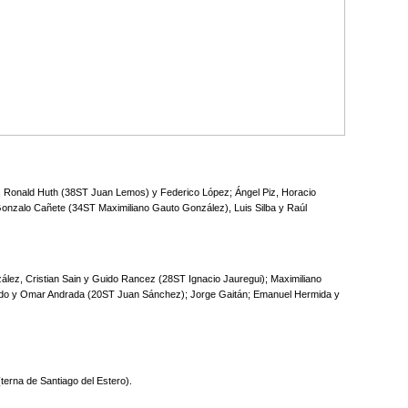
lo, Ronald Huth (38ST Juan Lemos) y Federico López; Ángel Piz, Horacio
 Gonzalo Cañete (34ST Maximiliano Gauto González), Luis Silba y Raúl
lez, Cristian Sain y Guido Rancez (28ST Ignacio Jauregui); Maximiliano
ado y Omar Andrada (20ST Juan Sánchez); Jorge Gaitán; Emanuel Hermida y
erna de Santiago del Estero).