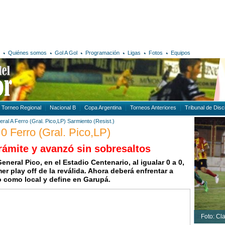
Quiénes somos
Gol A Gol
Programación
Ligas
Fotos
Equipos
Torneo Regional
Nacional B
Copa Argentina
Torneos Anteriores
Tribunal de Disci
eral A
Ferro (Gral. Pico,LP)
Sarmiento (Resist.)
 0 Ferro (Gral. Pico,LP)
rámite y avanzó sin sobresaltos
neral Pico, en el Estadio Centenario, al igualar 0 a 0,
imer play off de la reválida. Ahora deberá enfrentar a
o como local y define en Garupá.
Foto: Cl