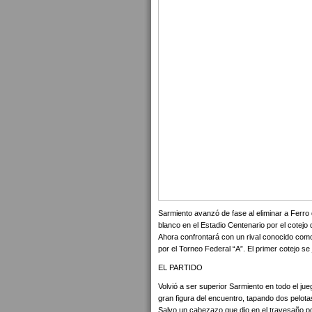
Sarmiento avanzó de fase al eliminar a Ferro 
blanco en el Estadio Centenario por el cotejo d
Ahora confrontará con un rival conocido como
por el Torneo Federal “A”. El primer cotejo se
EL PARTIDO
Volvió a ser superior Sarmiento en todo el ju
gran figura del encuentro, tapando dos pelotas
Salvo un cabezazo que dio en el travesaño po