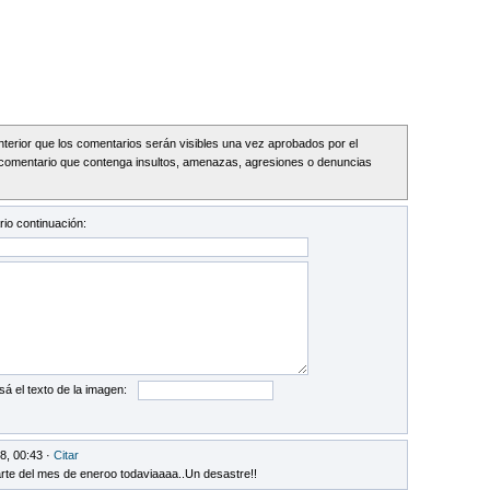
Interior que los comentarios serán visibles una vez aprobados por el
comentario que contenga insultos, amenazas, agresiones o denuncias
io continuación:
sá el texto de la imagen:
8, 00:43 ·
Citar
rte del mes de eneroo todaviaaaa..Un desastre!!