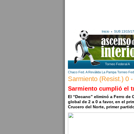
Inicio
SUB 13/15/17
Torneo Federal A
Chaco
Fed. A Reválida
La Pampa
Torneo Fed
Sarmiento (Resist.) 0 -
Sarmiento cumplió el t
El “Decano” eliminó a Ferro de Ge
global de 2 a 0 a favor, en el pr
Crucero del Norte, primer partid