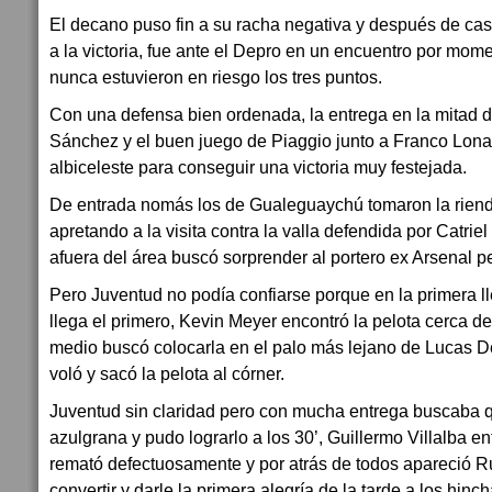
El decano puso fin a su racha negativa y después de cas
a la victoria, fue ante el Depro en un encuentro por mom
nunca estuvieron en riesgo los tres puntos.
Con una defensa bien ordenada, la entrega en la mitad 
Sánchez y el buen juego de Piaggio junto a Franco Lonar
albiceleste para conseguir una victoria muy festejada.
De entrada nomás los de Gualeguaychú tomaron la rienda
apretando a la visita contra la valla defendida por Catrie
afuera del área buscó sorprender al portero ex Arsenal pe
Pero Juventud no podía confiarse porque en la primera ll
llega el primero, Kevin Meyer encontró la pelota cerca d
medio buscó colocarla en el palo más lejano de Lucas 
voló y sacó la pelota al córner.
Juventud sin claridad pero con mucha entrega buscaba q
azulgrana y pudo lograrlo a los 30’, Guillermo Villalba en
remató defectuosamente y por atrás de todos apareció R
convertir y darle la primera alegría de la tarde a los hin