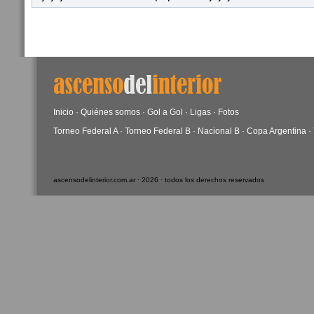
Inicio
·
Quiénes somos
·
Gol a Gol
·
Ligas
·
Fotos
Torneo Federal A
·
Torneo Federal B
·
Nacional B
·
Copa Argentina
·
ascensodelinterior.com.ar · 2026 · todos los derechos reservados