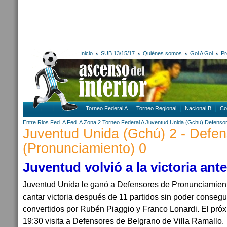
Inicio
SUB 13/15/17
Quiénes somos
Gol A Gol
Pr
Torneo Federal A
Torneo Regional
Nacional B
Co
Entre Rios
Fed. A
Fed. A Zona 2
Torneo Federal A
Juventud Unida (Gchu)
Defensor
Juventud Unida (Gchú) 2 - Defe
(Pronunciamiento) 0
Juventud volvió a la victoria ant
Juventud Unida le ganó a Defensores de Pronunciamiento
cantar victoria después de 11 partidos sin poder consegui
convertidos por Rubén Piaggio y Franco Lonardi. El pró
19:30 visita a Defensores de Belgrano de Villa Ramallo.