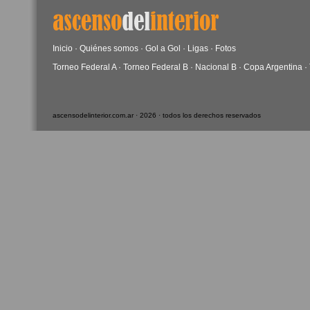
Inicio
·
Quiénes somos
·
Gol a Gol
·
Ligas
·
Fotos
Torneo Federal A
·
Torneo Federal B
·
Nacional B
·
Copa Argentina
·
ascensodelinterior.com.ar · 2026 · todos los derechos reservados