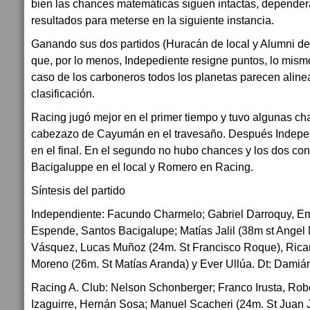
bien las chances matemáticas siguen intactas, depende
resultados para meterse en la siguiente instancia.
Ganando sus dos partidos (Huracán de local y Alumni de
que, por lo menos, Indepediente resigne puntos, lo mism
caso de los carboneros todos los planetas parecen aline
clasificación.
Racing jugó mejor en el primer tiempo y tuvo algunas c
cabezazo de Cayumán en el travesaño. Después Indepen
en el final. En el segundo no hubo chances y los dos con
Bacigaluppe en el local y Romero en Racing.
Síntesis del partido
Independiente: Facundo Charmelo; Gabriel Darroquy, Em
Espende, Santos Bacigalupe; Matías Jalil (38m st Angel
Vásquez, Lucas Muñoz (24m. St Francisco Roque), Rica
Moreno (26m. St Matías Aranda) y Ever Ullúa. Dt: Damiá
Racing A. Club: Nelson Schonberger; Franco Irusta, Rob
Izaguirre, Hernán Sosa; Manuel Scacheri (24m. St Juan J