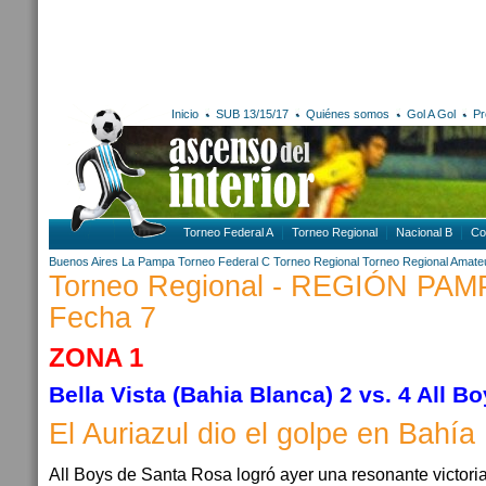
Inicio
SUB 13/15/17
Quiénes somos
Gol A Gol
Pr
Torneo Federal A
Torneo Regional
Nacional B
Co
Buenos Aires
La Pampa
Torneo Federal C
Torneo Regional
Torneo Regional Amate
Torneo Regional - REGIÓN PA
Fecha 7
ZONA 1
Bella Vista (Bahia Blanca) 2 vs. 4 All B
El Auriazul dio el golpe en Bahía
All Boys de Santa Rosa logró ayer una resonante victoria