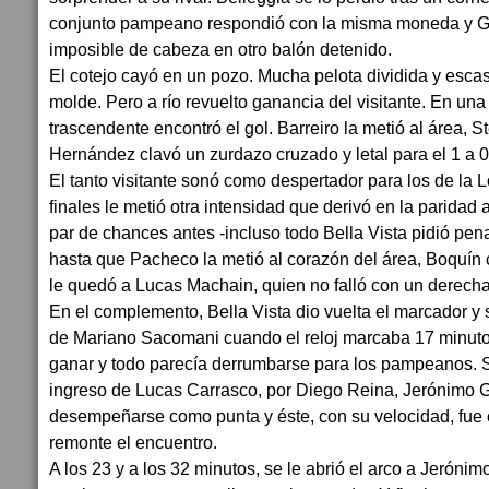
conjunto pampeano respondió con la misma moneda y Gut
imposible de cabeza en otro balón detenido.
El cotejo cayó en un pozo. Mucha pelota dividida y esca
molde. Pero a río revuelto ganancia del visitante. En un
trascendente encontró el gol. Barreiro la metió al área, St
Hernández clavó un zurdazo cruzado y letal para el 1 a 0
El tanto visitante sonó como despertador para los de la
finales le metió otra intensidad que derivó en la paridad 
par de chances antes -incluso todo Bella Vista pidió pen
hasta que Pacheco la metió al corazón del área, Boquín c
le quedó a Lucas Machain, quien no falló con un derecha
En el complemento, Bella Vista dio vuelta el marcador y 
de Mariano Sacomani cuando el reloj marcaba 17 minutos
ganar y todo parecía derrumbarse para los pampeanos. 
ingreso de Lucas Carrasco, por Diego Reina, Jerónimo G
desempeñarse como punta y éste, con su velocidad, fue 
remonte el encuentro.
A los 23 y a los 32 minutos, se le abrió el arco a Jerónimo