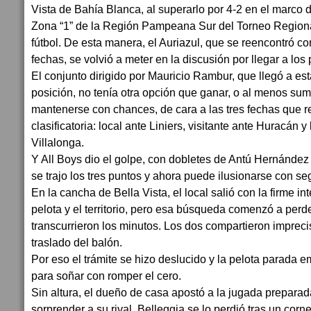
Vista de Bahía Blanca, al superarlo por 4-2 en el marco d
Zona “1” de la Región Pampeana Sur del Torneo Region
fútbol. De esta manera, el Auriazul, que se reencontró con 
fechas, se volvió a meter en la discusión por llegar a los p
El conjunto dirigido por Mauricio Rambur, que llegó a est
posición, no tenía otra opción que ganar, o al menos su
mantenerse con chances, de cara a las tres fechas que re
clasificatoria: local ante Liniers, visitante ante Huracán y
Villalonga.
Y All Boys dio el golpe, con dobletes de Antú Hernández
se trajo los tres puntos y ahora puede ilusionarse con seg
En la cancha de Bella Vista, el local salió con la firme i
pelota y el territorio, pero esa búsqueda comenzó a per
transcurrieron los minutos. Los dos compartieron imprec
traslado del balón.
Por eso el trámite se hizo deslucido y la pelota parada 
para soñar con romper el cero.
Sin altura, el dueño de casa apostó a la jugada preparada
sorprender a su rival. Belleggia se lo perdió tras un corn