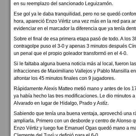
en su reemplazo del sancionado Leguizamón.
Ese gol ya le daba tranquilidad, pero no se quedó confo
hora, apareció Enzo Vértiz una vez más en la red para am
evidenciar en el marcador la diferencia que ya tenía dent
Sobre el final de esa primera etapa pasó de todo. A los 
contragolpe puso el 3-0 y apenas 3 minutos después Cír
un penal que el propio goleador transformó en el 4-0.
Si le faltaba alguna buena noticia más al local, fueron la
infracciones de Maximiliano Vallejos y Pablo Mansilla en
afrontar los 45 minutos finales con 9 jugadores.
Rápidamente Alexis Matteo metió mano y antes de los 1
ya había hecho las tres modificaciones. Le dio minutos 
Alvarado en lugar de Hidalgo, Prado y Astíz.
Sabiendo que tenía una buena ventaja, aprovechó una r
ampliarla. Primero con un desborde y centro de Alonso
Enzo Vértiz y luego fue Emanuel Ogas quedó mano a ma
Clemente del Tuyú y definió para el 6-0.