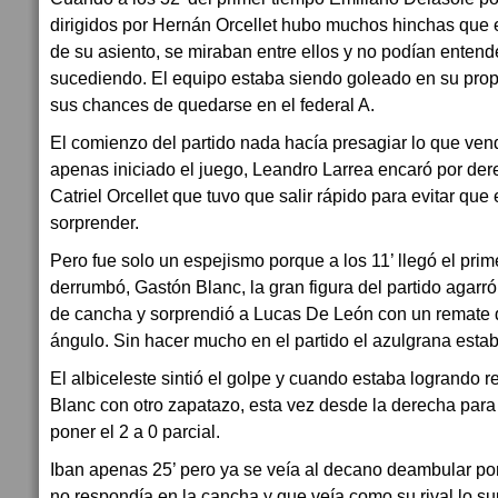
dirigidos por Hernán Orcellet hubo muchos hinchas que e
de su asiento, se miraban entre ellos y no podían entend
sucediendo. El equipo estaba siendo goleado en su prop
sus chances de quedarse en el federal A.
El comienzo del partido nada hacía presagiar lo que ven
apenas iniciado el juego, Leandro Larrea encaró por de
Catriel Orcellet que tuvo que salir rápido para evitar que
sorprender.
Pero fue solo un espejismo porque a los 11’ llegó el prime
derrumbó, Gastón Blanc, la gran figura del partido agarró
de cancha y sorprendió a Lucas De León con un remate q
ángulo. Sin hacer mucho en el partido el azulgrana estaba
El albiceleste sintió el golpe y cuando estaba logrando r
Blanc con otro zapatazo, esta vez desde la derecha para
poner el 2 a 0 parcial.
Iban apenas 25’ pero ya se veía al decano deambular po
no respondía en la cancha y que veía como su rival lo 