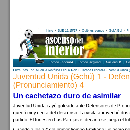
Inicio
SUB 13/15/17
Quiénes somos
Gol A Gol
Pr
Torneo Federal A
Torneo Regional
Nacional B
Co
Entre Rios
Fed. A
Fed. A Reválida
Fed. A-Rev. B
Torneo Federal A
Juventud Unida 
Juventud Unida (Gchú) 1 - Defe
(Pronunciamiento) 4
Un cachetazo duro de asimilar
Juventud Unida cayó goleado ante Defensores de Pronun
quedó muy cerca del descenso. La visita aprovechó dos g
partido. El lunes en Las Parejas el decano se juega el fut
Cuando a los 32’ del primer tiempo Emiliano Delasoie pon