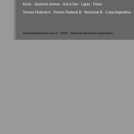
Inicio
·
Quiénes somos
·
Gol a Gol
·
Ligas
·
Fotos
Torneo Federal A
·
Torneo Federal B
·
Nacional B
·
Copa Argentina
·
ascensodelinterior.com.ar · 2026 · todos los derechos reservados