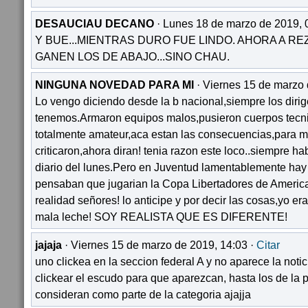
DESAUCIAU DECANO
· Lunes 18 de marzo de 2019, 
Y BUE...MIENTRAS DURO FUE LINDO. AHORA A R
GANEN LOS DE ABAJO...SINO CHAU.
NINGUNA NOVEDAD PARA MI
· Viernes 15 de marzo 
Lo vengo diciendo desde la b nacional,siempre los diri
tenemos.Armaron equipos malos,pusieron cuerpos tecni
totalmente amateur,aca estan las consecuencias,para 
criticaron,ahora diran! tenia razon este loco..siempre h
diario del lunes.Pero en Juventud lamentablemente ha
pensaban que jugarian la Copa Libertadores de America
realidad señores! lo anticipe y por decir las cosas,yo er
mala leche! SOY REALISTA QUE ES DIFERENTE!
jajaja
· Viernes 15 de marzo de 2019, 14:03 ·
Citar
uno clickea en la seccion federal A y no aparece la noti
clickear el escudo para que aparezcan, hasta los de la 
consideran como parte de la categoria ajajja