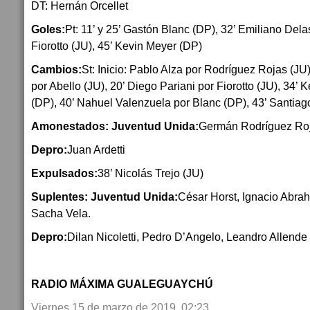
DT: Hernán Orcellet
Goles:
Pt: 11’ y 25’ Gastón Blanc (DP), 32’ Emiliano Dela
Fiorotto (JU), 45’ Kevin Meyer (DP)
Cambios:
St: Inicio: Pablo Alza por Rodríguez Rojas (J
por Abello (JU), 20’ Diego Pariani por Fiorotto (JU), 34’
(DP), 40’ Nahuel Valenzuela por Blanc (DP), 43’ Santiag
Amonestados: Juventud Unida:
Germán Rodríguez Ro
Depro:
Juan Ardetti
Expulsados:
38’ Nicolás Trejo (JU)
Suplentes: Juventud Unida:
César Horst, Ignacio Abra
Sacha Vela.
Depro:
Dilan Nicoletti, Pedro D’Angelo, Leandro Allende
RADIO MÁXIMA GUALEGUAYCHÚ
Viernes 15 de marzo de 2019, 02:23