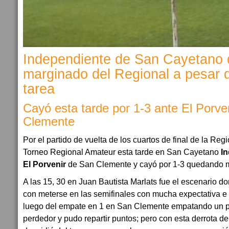
Independiente de San Cayetano
marginado del Regional a pesar 
tarea
Cayó esta tarde por 1-3 ante El Porve
Clemente
Por el partido de vuelta de los cuartos de final de la R
Torneo Regional Amateur esta tarde en San Cayetano
I
El Porvenir
de San Clemente y cayó por 1-3 quedando m
A las 15, 30 en Juan Bautista Marlats fue el escenario 
con meterse en las semifinales con mucha expectativa e 
luego del empate en 1 en San Clemente empatando un pa
perdedor y pudo repartir puntos; pero con esta derrota d