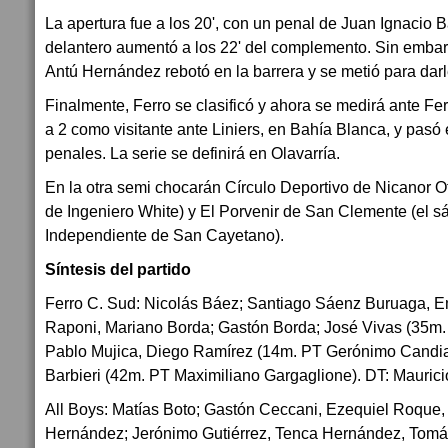
La apertura fue a los 20', con un penal de Juan Ignacio B
delantero aumentó a los 22' del complemento. Sin embargo,
Antú Hernández rebotó en la barrera y se metió para dar
Finalmente, Ferro se clasificó y ahora se medirá ante Fe
a 2 como visitante ante Liniers, en Bahía Blanca, y pasó e
penales. La serie se definirá en Olavarría.
En la otra semi chocarán Círculo Deportivo de Nicanor 
de Ingeniero White) y El Porvenir de San Clemente (el s
Independiente de San Cayetano).
Síntesis del partido
Ferro C. Sud: Nicolás Báez; Santiago Sáenz Buruaga, Em
Raponi, Mariano Borda; Gastón Borda; José Vivas (35m.
Pablo Mujica, Diego Ramírez (14m. PT Gerónimo Candia),
Barbieri (42m. PT Maximiliano Gargaglione). DT: Maurici
All Boys: Matías Boto; Gastón Ceccani, Ezequiel Roque,
Hernández; Jerónimo Gutiérrez, Tenca Hernández, Tomá