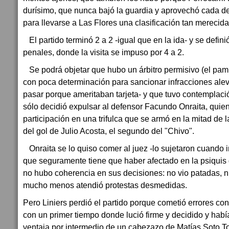
durísimo, que nunca bajó la guardia y aprovechó cada de
para llevarse a Las Flores una clasificación tan merecid
El partido terminó 2 a 2 -igual que en la ida- y se defini
penales, donde la visita se impuso por 4 a 2.
Se podrá objetar que hubo un árbitro permisivo (el pa
con poca determinación para sancionar infracciones alev
pasar porque ameritaban tarjeta- y que tuvo contemplac
sólo decidió expulsar al defensor Facundo Onraita, quie
participación en una trifulca que se armó en la mitad de
del gol de Julio Acosta, el segundo del "Chivo".
Onraita se lo quiso comer al juez -lo sujetaron cuando i
que seguramente tiene que haber afectado en la psiquis 
no hubo coherencia en sus decisiones: no vio patadas, n
mucho menos atendió protestas desmedidas.
Pero Liniers perdió el partido porque cometió errores c
con un primer tiempo donde lució firme y decidido y habí
ventaja por intermedio de un cabezazo de Matías Soto T