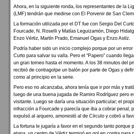
Ahora, en la siguiente ronda, los representantes de la L
(LMF) tendrán que medirse con El Porvenir de San Clem
La formación utilizada por el DT fue con Sergio Del Curt
Fourcade, N. Roselli y Matías Leguizamón, Diego Hidal
Enzo Vértiz, Martín Prado, Emanuel Ogas y Enzo Astíz.
Podría haber sido un inicio complejo porque por un error
Curto para salvar su valla. Pero el “Papero” cuando llega
un gran torneo hasta el momento. A los 38 minutos del pr
recibió de contragolpe un balón por parte de Ogas y defi
como al principio en la serie.
Pero eso no alcanzaba, ahora tenía que ir por más y trató
luego de una buena jugada de Ramiro Rodríguez pero est
visitante. Luego se daría una situación particular; el pro
infracción a Fourcade y parecía que iba a cobrar penal, pe
expulsó al arquero, amonestó al de Círculo y cobró a fav
La fortuna le jugaría a favor en el segundo tanto porqu
etapa, un centro de Vértiz terminó en gol en contra para