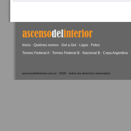
Inicio
·
Quiénes somos
·
Gol a Gol
·
Ligas
·
Fotos
Torneo Federal A
·
Torneo Federal B
·
Nacional B
·
Copa Argentina
·
ascensodelinterior.com.ar · 2026 · todos los derechos reservados