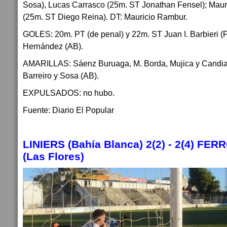
Sosa), Lucas Carrasco (25m. ST Jonathan Fensel); Maur
(25m. ST Diego Reina). DT: Mauricio Rambur.
GOLES: 20m. PT (de penal) y 22m. ST Juan I. Barbieri (
Hernández (AB).
AMARILLAS: Sáenz Buruaga, M. Borda, Mujica y Candia
Barreiro y Sosa (AB).
EXPULSADOS: no hubo.
Fuente: Diario El Popular
LINIERS (Bahía Blanca) 2(2) - 2(4) F
(Las Flores)