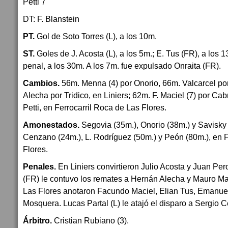
Petti 7
DT: F. Blanstein
PT.
Gol de Soto Torres (L), a los 10m.
ST.
Goles de J. Acosta (L), a los 5m.; E. Tus (FR), a los 1
penal, a los 30m. A los 7m. fue expulsado Onraita (FR).
Cambios.
56m. Menna (4) por Onorio, 66m. Valcarcel por
Alecha por Tridico, en Liniers; 62m. F. Maciel (7) por Ca
Petti, en Ferrocarril Roca de Las Flores.
Amonestados.
Segovia (35m.), Onorio (38m.) y Savisky (
Cenzano (24m.), L. Rodríguez (50m.) y Peón (80m.), en F
Flores.
Penales.
En Liniers convirtieron Julio Acosta y Juan Pero
(FR) le contuvo los remates a Hernán Alecha y Mauro Mar
Las Flores anotaron Facundo Maciel, Elian Tus, Emanue
Mosquera. Lucas Partal (L) le atajó el disparo a Sergio 
Árbitro.
Cristian Rubiano (3).