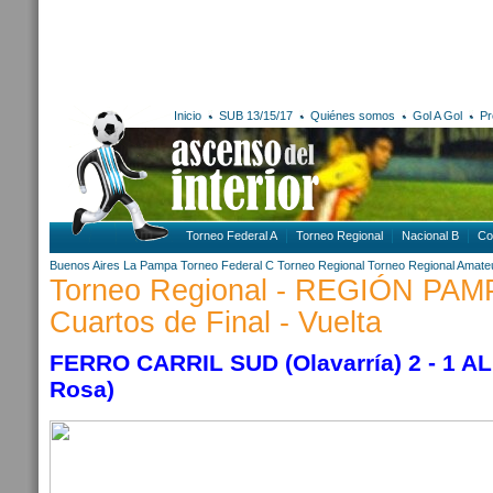
Inicio
SUB 13/15/17
Quiénes somos
Gol A Gol
Pr
Torneo Federal A
Torneo Regional
Nacional B
Co
Buenos Aires
La Pampa
Torneo Federal C
Torneo Regional
Torneo Regional Amate
Torneo Regional - REGIÓN PA
Cuartos de Final - Vuelta
FERRO CARRIL SUD (Olavarría) 2 - 1 A
Rosa)