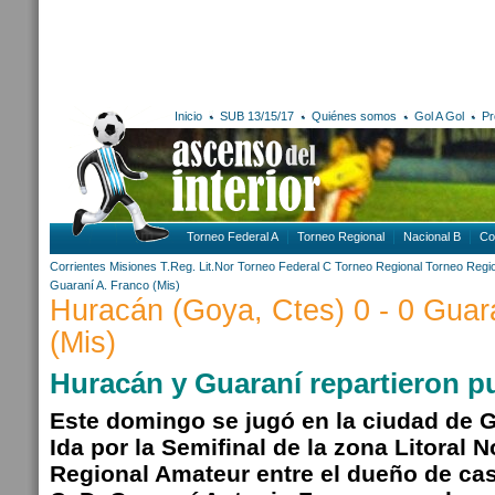
Inicio
SUB 13/15/17
Quiénes somos
Gol A Gol
Pr
Torneo Federal A
Torneo Regional
Nacional B
Co
Corrientes
Misiones
T.Reg. Lit.Nor
Torneo Federal C
Torneo Regional
Torneo Regi
Guaraní A. Franco (Mis)
Huracán (Goya, Ctes) 0 - 0 Guar
(Mis)
Huracán y Guaraní repartieron p
Este domingo se jugó en la ciudad de G
Ida por la Semifinal de la zona Litoral 
Regional Amateur entre el dueño de cas