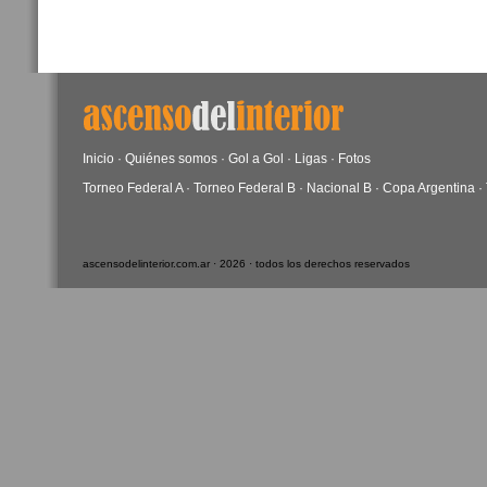
Inicio
·
Quiénes somos
·
Gol a Gol
·
Ligas
·
Fotos
Torneo Federal A
·
Torneo Federal B
·
Nacional B
·
Copa Argentina
·
ascensodelinterior.com.ar · 2026 · todos los derechos reservados