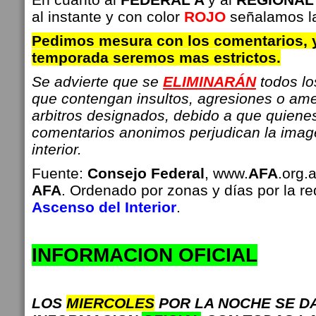
al instante y con color
ROJO
señalamos la
Pedimos mesura con los comentarios, 
temporada seremos mas estrictos.
Se advierte que se
ELIMINARÁN
todos l
que contengan insultos, agresiones o am
arbitros designados, debido a que quiene
comentarios anonimos perjudican la imag
interior.
Fuente:
Consejo Federal
, www.
AFA
.org.
AFA
. Ordenado por zonas y días por la r
Ascenso del Interior
.
INFO
RMACION OFICIAL
LOS
MIERCOLES
POR LA NOCHE SE D