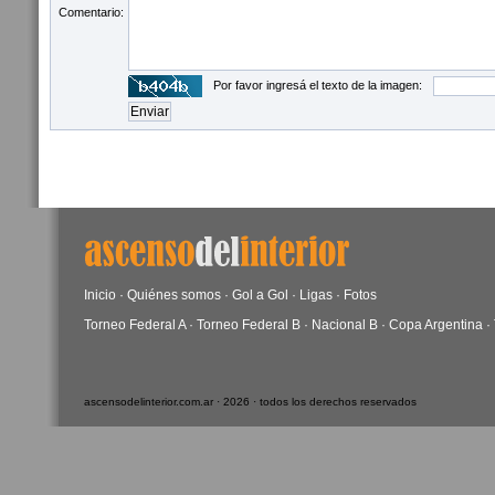
Comentario:
Por favor ingresá el texto de la imagen:
Inicio
·
Quiénes somos
·
Gol a Gol
·
Ligas
·
Fotos
Torneo Federal A
·
Torneo Federal B
·
Nacional B
·
Copa Argentina
·
ascensodelinterior.com.ar · 2026 · todos los derechos reservados