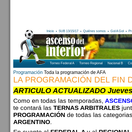
Inicio
SUB 13/15/17
Quiénes somos
Gol A Gol
Pr
Torneo Federal A
Torneo Regional
Nacional B
Co
Programación
Toda la programación de AFA
LA PROGRAMACIÓN DEL FIN 
ARTICULO ACTUALIZADO Jueves 2
Como en todas las temporadas,
ASCENSO
te contará las
TERNAS ARBITRALES
junt
PROGRAMACIÓN
de todas las categoria
ARGENTINO
.
En cuanto al
FEDERAL A
y al
REGIONAL