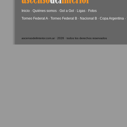
Inicio
·
Quiénes somos
·
Gol a Gol
·
Ligas
·
Fotos
Torneo Federal A
·
Torneo Federal B
·
Nacional B
·
Copa Argentina
·
ascensodelinterior.com.ar · 2026 · todos los derechos reservados