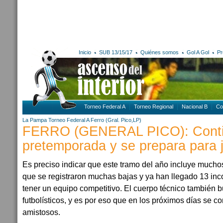
Inicio
SUB 13/15/17
Quiénes somos
Gol A Gol
Pr
Torneo Federal A
Torneo Regional
Nacional B
Co
La Pampa
Torneo Federal A
Ferro (Gral. Pico,LP)
FERRO (GENERAL PICO): Conti
pretemporada y se prepara para 
Es preciso indicar que este tramo del año incluye mucho
que se registraron muchas bajas y ya han llegado 13 in
tener un equipo competitivo. El cuerpo técnico también b
futbolísticos, y es por eso que en los próximos días se co
amistosos.