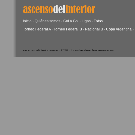
Inicio
·
Quiénes somos
·
Gol a Gol
·
Ligas
·
Fotos
Torneo Federal A
·
Torneo Federal B
·
Nacional B
·
Copa Argentina
·
ascensodelinterior.com.ar · 2026 · todos los derechos reservados