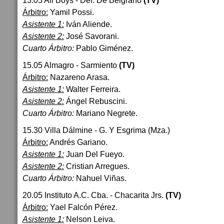
13.05 All Boys - Def. De Belgrano
(TV)
Árbitro:
Yamil Possi.
Asistente 1:
Iván Aliende.
Asistente 2:
José Savorani.
Cuarto Árbitro:
Pablo Giménez.
15.05 Almagro - Sarmiento
(TV)
Árbitro:
Nazareno Arasa.
Asistente 1:
Walter Ferreira.
Asistente 2:
Ángel Rebuscini.
Cuarto Árbitro:
Mariano Negrete.
15.30 Villa Dálmine - G. Y Esgrima (Mza.)
Árbitro:
Andrés Gariano.
Asistente 1:
Juan Del Fueyo.
Asistente 2:
Cristian Arregues.
Cuarto Árbitro:
Nahuel Viñas.
20.05 Instituto A.C. Cba. - Chacarita Jrs.
(TV)
Árbitro:
Yael Falcón Pérez.
Asistente 1:
Nelson Leiva.