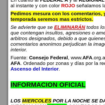
al instante y con color
ROJO
señalamos la
Pedimos mesura con los comentarios, 
temporada seremos mas estrictos.
Se advierte que se
ELIMINARÁN
todos l
que contengan insultos, agresiones o am
arbitros designados, debido a que quiene
comentarios anonimos perjudican la imag
interior.
Fuente:
Consejo Federal
, www.
AFA
.org.
AFA
. Ordenado por zonas y días por la r
Ascenso del Interior
.
INFO
RMACION OFICIAL
LOS
MIERCOLES
POR LA NOCHE SE D