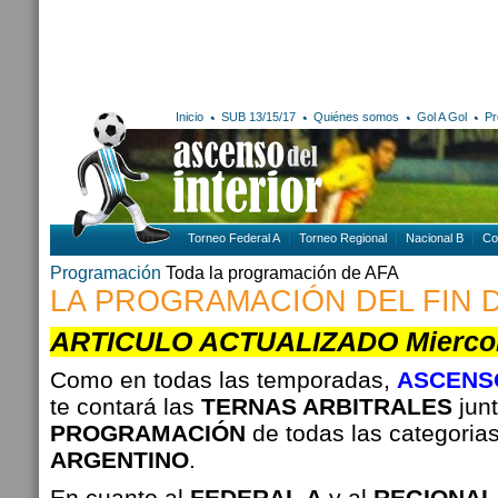
Inicio
SUB 13/15/17
Quiénes somos
Gol A Gol
Pr
Torneo Federal A
Torneo Regional
Nacional B
Co
Programación
Toda la programación de AFA
LA PROGRAMACIÓN DEL FIN 
ARTICULO ACTUALIZADO Miercoles
Como en todas las temporadas,
ASCENSO
te contará las
TERNAS ARBITRALES
junt
PROGRAMACIÓN
de todas las categoria
ARGENTINO
.
En cuanto al
FEDERAL A
y al
REGIONAL