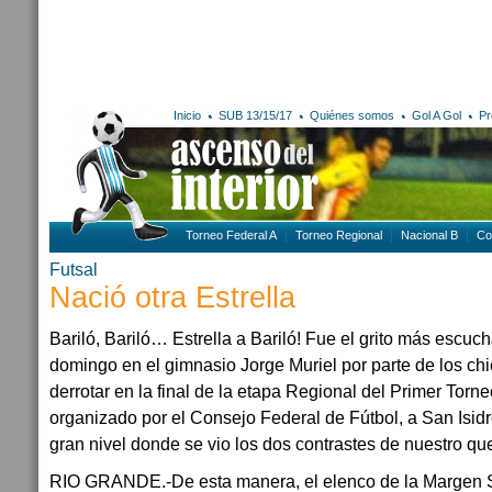
Inicio
SUB 13/15/17
Quiénes somos
Gol A Gol
Pr
Torneo Federal A
Torneo Regional
Nacional B
Co
Futsal
Nació otra Estrella
Bariló, Bariló… Estrella a Bariló! Fue el grito más escuc
domingo en el gimnasio Jorge Muriel por parte de los chic
derrotar en la final de la etapa Regional del Primer Torn
organizado por el Consejo Federal de Fútbol, a San Isidr
gran nivel donde se vio los dos contrastes de nuestro que
RIO GRANDE.-De esta manera, el elenco de la Margen Su