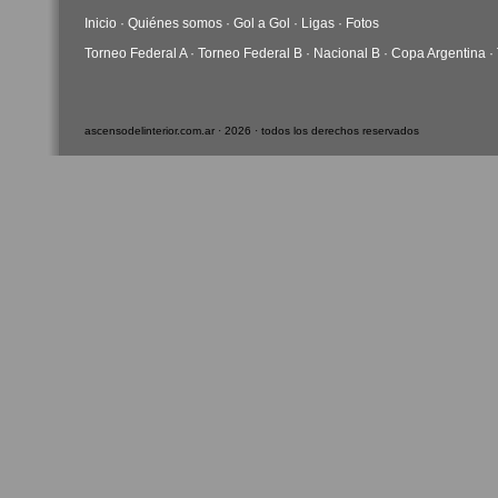
Inicio
·
Quiénes somos
·
Gol a Gol
·
Ligas
·
Fotos
Torneo Federal A
·
Torneo Federal B
·
Nacional B
·
Copa Argentina
·
ascensodelinterior.com.ar · 2026 · todos los derechos reservados