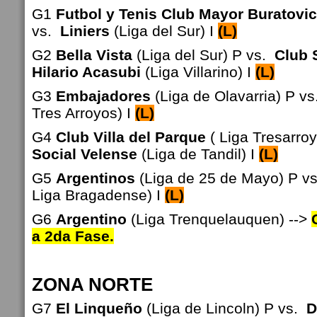
G1
Futbol y Tenis Club Mayor Buratovi
vs.
Liniers
(Liga del Sur) I
(L)
G2
Bella Vista
(Liga del Sur) P vs.
Club 
Hilario Acasubi
(Liga Villarino) I
(L)
G3
Embajadores
(Liga de Olavarria) P vs
Tres Arroyos) I
(L)
G4
Club Villa del Parque
( Liga Tresarro
Social Velense
(Liga de Tandil) I
(L)
G5
Argentinos
(Liga de 25 de Mayo) P v
Liga Bragadense) I
(L)
G6
Argentino
(Liga Trenquelauquen) -->
a 2da Fase.
ZONA NORTE
G7
El Linqueño
(Liga de Lincoln) P vs.
D