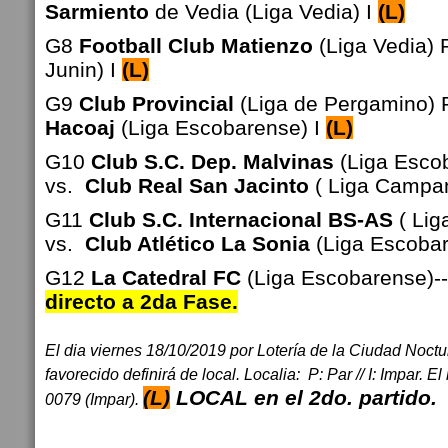
Sarmiento
de Vedia (Liga Vedia) I
(L)
G8
Football Club Matienzo
(Liga Vedia) 
Junin) I
(L)
G9
Club Provincial
(Liga de Pergamino) 
Hacoaj
(Liga Escobarense) I
(L)
G10
Club S.C. Dep. Malvinas
(Liga Esco
vs.
Club Real San Jacinto
( Liga Campa
G11
Club S.C. Internacional BS-AS
( Lig
vs.
Club Atlético La Sonia
(Liga Escobar
G12
La Catedral FC
(Liga Escobarense)
-
directo a 2da Fase.
El dia viernes 18/10/2019 por Lotería de la Ciudad Noctur
favorecido definirá de local. Localia: P: Par // I: Impar. 
(L)
LOCAL en el 2do. partido.
0079 (Impar).