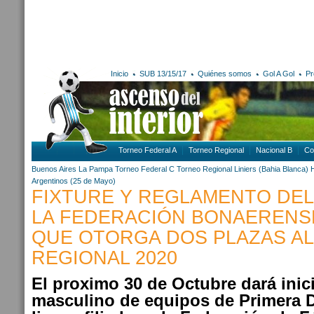
Inicio
SUB 13/15/17
Quiénes somos
Gol A Gol
Pr
Torneo Federal A
Torneo Regional
Nacional B
Co
Buenos Aires
La Pampa
Torneo Federal C
Torneo Regional
Liniers (Bahia Blanca)
Argentinos (25 de Mayo)
FIXTURE Y REGLAMENTO DE
LA FEDERACIÓN BONAERENS
QUE OTORGA DOS PLAZAS A
REGIONAL 2020
El proximo 30 de Octubre dará inic
masculino de equipos de Primera D