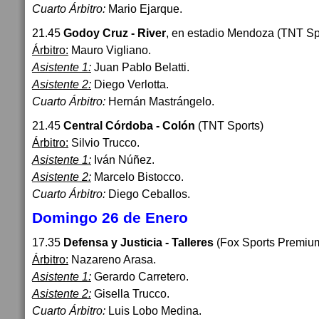
Cuarto Árbitro:
Mario Ejarque.
21.45
Godoy Cruz - River
, en estadio Mendoza (TNT Sp
Árbitro:
Mauro Vigliano.
Asistente 1:
Juan Pablo Belatti.
Asistente 2:
Diego Verlotta.
Cuarto Árbitro:
Hernán Mastrángelo.
21.45
Central Córdoba - Colón
(TNT Sports)
Árbitro:
Silvio Trucco.
Asistente 1:
Iván Núñez.
Asistente 2:
Marcelo Bistocco.
Cuarto Árbitro:
Diego Ceballos.
Domingo 26 de Enero
17.35
Defensa y Justicia - Talleres
(Fox Sports Premiu
Árbitro:
Nazareno Arasa.
Asistente 1:
Gerardo Carretero.
Asistente 2:
Gisella Trucco.
Cuarto Árbitro:
Luis Lobo Medina.