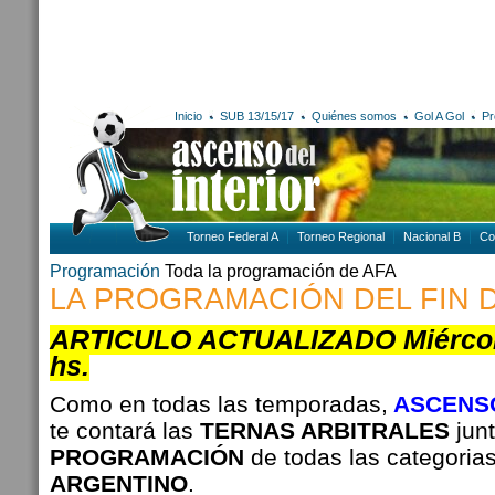
Inicio
SUB 13/15/17
Quiénes somos
Gol A Gol
Pr
Torneo Federal A
Torneo Regional
Nacional B
Co
Programación
Toda la programación de AFA
LA PROGRAMACIÓN DEL FIN 
ARTICULO ACTUALIZADO Miércole
hs.
Como en todas las temporadas,
ASCENSO
te contará las
TERNAS ARBITRALES
junt
PROGRAMACIÓN
de todas las categoria
ARGENTINO
.