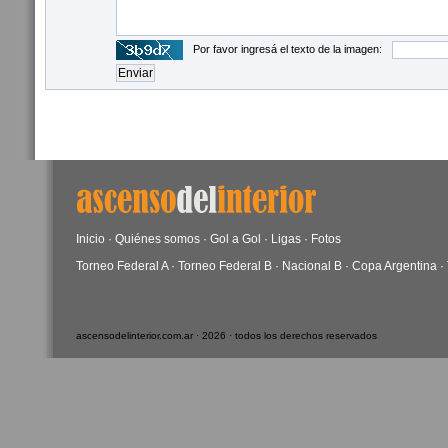
Por favor ingresá el texto de la imagen:
Inicio
·
Quiénes somos
·
Gol a Gol
·
Ligas
·
Fotos
Torneo Federal A
·
Torneo Federal B
·
Nacional B
·
Copa Argentina
·
ascensodelinterior.com.ar · 2026 · todos los derechos reservados