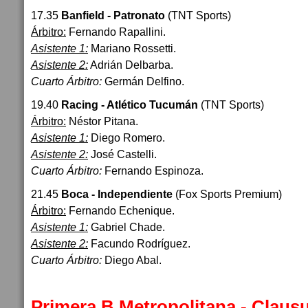
17.35
Banfield - Patronato
(TNT Sports)
Árbitro:
Fernando Rapallini.
Asistente 1:
Mariano Rossetti.
Asistente 2:
Adrián Delbarba.
Cuarto Árbitro:
Germán Delfino.
19.40
Racing - Atlético Tucumán
(TNT Sports)
Árbitro:
Néstor Pitana.
Asistente 1:
Diego Romero.
Asistente 2:
José Castelli.
Cuarto Árbitro:
Fernando Espinoza.
21.45
Boca - Independiente
(Fox Sports Premium)
Árbitro:
Fernando Echenique.
Asistente 1:
Gabriel Chade.
Asistente 2:
Facundo Rodríguez.
Cuarto Árbitro:
Diego Abal.
Primera B Metropolitana - Clausu