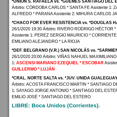
*UNION S. RAFAELA vs. *GUEMES SANTIAGO DEL
Árbitro: CÓRDOBA CARLOS * SANTA FE Asistente 1:
ALFREDO * PARANA Asistente 2: MIHURA CARLOS 
*CHACO FOR EVER RESISTENCIA vs. *DOUGLAS 
26/1/2020 19:30 Árbitro: RIVERO RODRIGO HÉCTOR
Asistente 1: PEREZ SERGIO MAURICIO * CORRIENTES 
EMILIANO ALEJANDRO * LA RIOJA
*DEF. BELGRANO (V.R.) SAN NICOLÁS vs. *SARMI
26/1/2020 20:00 Árbitro: VIÑAS NAHUEL MAXIMILIANO
1:
ASCENSI MARIANO EZEQUIEL * ESCOBAR
Asiste
GUILLERMO * LUJÁN
*CRAL. NORTE SALTA vs. *JUV. UNIDA GUALEGU
Árbitro: ACOSTA FRANCISCO MARTIN * SANTIAGO DE
1: SAYAGO JORGE ANTONIO * SANTIAGO DEL ESTERO
EMILIO JOSÉ * SANTIAGO DEL ESTERO
LIBRE: Boca Unidos (Corrientes).