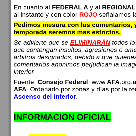
En cuanto al
FEDERAL A
y al
REGIONAL
al instante y con color
ROJO
señalamos la
Pedimos mesura con los comentarios, 
temporada seremos mas estrictos.
Se advierte que se
ELIMINARÁN
todos l
que contengan insultos, agresiones o am
arbitros designados, debido a que quiene
comentarios anonimos perjudican la imag
interior.
Fuente:
Consejo Federal
, www.
AFA
.org.
AFA
. Ordenado por zonas y días por la r
Ascenso del Interior
.
INFO
RMACION OFICIAL