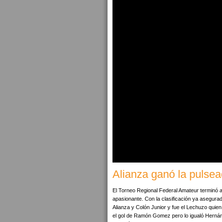
Alianza ganó la pulsea
El Torneo Regional Federal Amateur terminó ay
apasionante. Con la clasificación ya asegurad
Alianza y Colón Junior y fue el Lechuzo qui
el gol de Ramón Gomez pero lo igualó Hernán