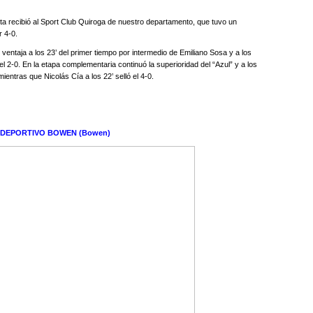
lta recibió al Sport Club Quiroga de nuestro departamento, que tuvo un
r 4-0.
 ventaja a los 23’ del primer tiempo por intermedio de Emiliano Sosa y a los
2-0. En la etapa complementaria continuó la superioridad del “Azul” y a los
ientras que Nicolás Cía a los 22’ selló el 4-0.
 3 DEPORTIVO BOWEN (Bowen)