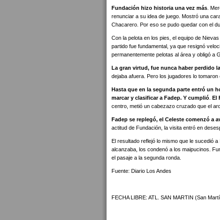
Fundación hizo historia una vez más
. Mer
renunciar a su idea de juego. Mostró una cara
Chacarero. Por eso se pudo quedar con el due
Con la pelota en los pies, el equipo de Nievas
partido fue fundamental, ya que resignó velo
permanentemente pelotas al área y obligó a G
La gran virtud, fue nunca haber perdido l
dejaba afuera. Pero los jugadores lo tomaron co
Hasta que en la segunda parte entró un ho
marcar y clasificar a Fadep. Y cumplió
.
El 
centro, metió un cabezazo cruzado que el arq
Fadep se replegó, el Celeste comenzó a ava
actitud de Fundación, la visita entró en deses
El resultado reflejó lo mismo que le sucedió 
alcanzaba, los condenó a los maipucinos. Fund
el pasaje a la segunda ronda.
Fuente: Diario Los Andes
FECHA LIBRE: ATL. SAN MARTIN (San Martí