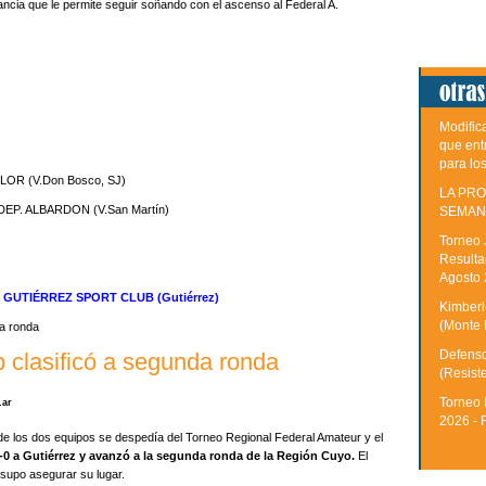
ancia que le permite seguir soñando con el ascenso al Federal A.
Modific
que ent
para lo
LOR (V.Don Bosco, SJ)
LA PRO
DEP. ALBARDON (V.San Martín)
SEMAN
Torneo 
Resulta
Agosto
. 0 GUTIÉRREZ SPORT CLUB (Gutiérrez)
Kimberle
(Monte 
Defenso
 clasificó a segunda ronda
(Resist
Torneo 
.ar
2026 - 
 de los dos equipos se despedía del Torneo Regional Federal Amateur y el
0 a Gutiérrez y avanzó a la segunda ronda de la Región Cuyo.
El
supo asegurar su lugar.