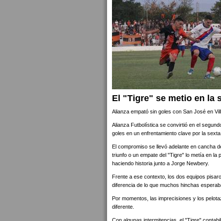
El "Tigre" se metio en la 
Alianza empató sin goles con San José en Vil
Alianza Futbolística se convirtió en el segund
goles en un enfrentamiento clave por la sext
El compromiso se llevó adelante en cancha de 
triunfo o un empate del "Tigre" lo metía en la 
haciendo historia junto a Jorge Newbery.
Frente a ese contexto, los dos equipos pisaro
diferencia de lo que muchos hinchas esperab
Por momentos, las imprecisiones y los pelotaz
diferente.
Con algunas intermitencias, el "Tigre" contabil