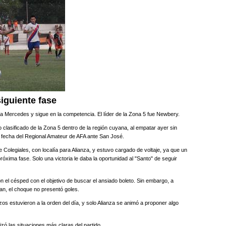
siguiente fase
la Mercedes y sigue en la competencia. El líder de la Zona 5 fue Newbery.
o clasificado de la Zona 5 dentro de la región cuyana, al empatar ayer sin
a fecha del Regional Amateur de AFA ante San José.
Colegiales, con localía para Alianza, y estuvo cargado de voltaje, ya que un
próxima fase. Solo una victoria le daba la oportunidad al "Santo" de seguir
n el césped con el objetivo de buscar el ansiado boleto. Sin embargo, a
an, el choque no presentó goles.
os estuvieron a la orden del día, y solo Alianza se animó a proponer algo
izó las situaciones más claras del partido.