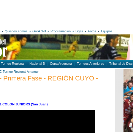
Quiénes somos
Gol A Gol
Programación
Ligas
Fotos
Equipos
Torneo Regional
Nacional B
Copa Argentina
Torneos Anteriores
Tribunal de Disci
 C
Torneo Regional Amateur
Primera Fase - REGIÓN CUYO -
. 1 COLON JUNIORS (San Juan)