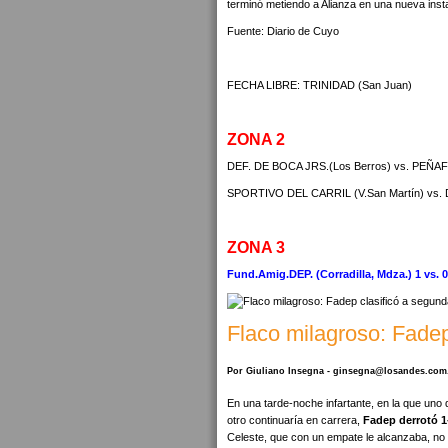
terminó metiendo a Alianza en una nueva inst
Fuente: Diario de Cuyo
FECHA LIBRE: TRINIDAD (San Juan)
ZONA 2
DEF. DE BOCA JRS.(Los Berros) vs. PEÑAF
SPORTIVO DEL CARRIL (V.San Martín) vs. 
ZONA 3
Fund.Amig.DEP. (Corradilla, Mdza.) 1 vs
Flaco milagroso: Fadep
Por Giuliano Insegna - ginsegna@losandes.com
En una tarde-noche infartante, en la que uno
otro continuaría en carrera,
Fadep derrotó 1-
Celeste, que con un empate le alcanzaba, no 