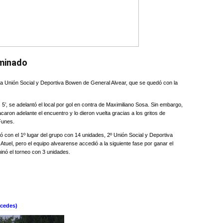
iminado
la Unión Social y Deportiva Bowen de General Alvear, que se quedó con la
 5’, se adelantó el local por gol en contra de Maximiliano Sosa. Sin embargo,
caron adelante el encuentro y lo dieron vuelta gracias a los gritos de
Funes.
 con el 1º lugar del grupo con 14 unidades, 2º Unión Social y Deportiva
uel, pero el equipo alvearense accedió a la siguiente fase por ganar el
inó el torneo con 3 unidades.
rcedes)