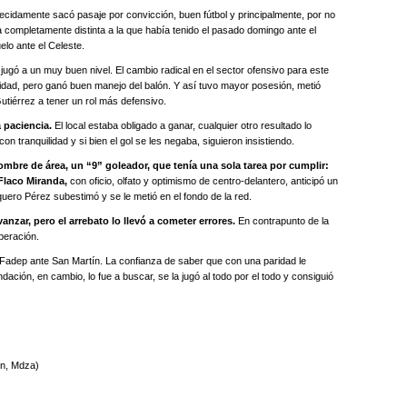
ecidamente sacó pasaje por convicción, buen fútbol y principalmente, por no
 completamente distinta a la que había tenido el pasado domingo ante el
lo ante el Celeste.
 jugó a un muy buen nivel. El cambio radical en el sector ofensivo para este
cidad, pero ganó buen manejo del balón. Y así tuvo mayor posesión, metió
utiérrez a tener un rol más defensivo.
a paciencia.
El local estaba obligado a ganar, cualquier otro resultado lo
n tranquilidad y si bien el gol se les negaba, siguieron insistiendo.
mbre de área, un “9” goleador, que tenía una sola tarea por cumplir:
Flaco Miranda,
con oficio, olfato y optimismo de centro-delantero, anticipó un
uero Pérez subestimó y se le metió en el fondo de la red.
nzar, pero el arrebato lo llevó a cometer errores.
En contrapunto de la
peración.
a Fadep ante San Martín. La confianza de saber que con una paridad le
ación, en cambio, lo fue a buscar, se la jugó al todo por el todo y consiguió
n, Mdza)