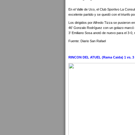
En el Valle de Uco, el Club Sportivo La Consu
excelente partido y se quedó con el triunfo po
Los dirigidos por Alfredo Tizza se pusieron en
46’ Gonzalo Rodríguez con un golazo marcó el 
3’ Emiliano Sosa anotó de nuevo para el 3-0, m
Fuente: Diario San Rafael
RINCON DEL ATUEL (Rama Caida) 1 vs.