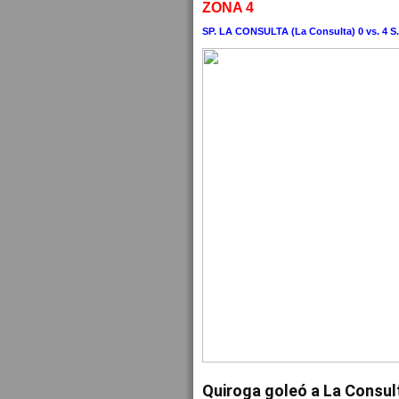
ZONA 4
SP. LA CONSULTA (La Consulta) 0 vs. 4 S
Quiroga goleó a La Consul