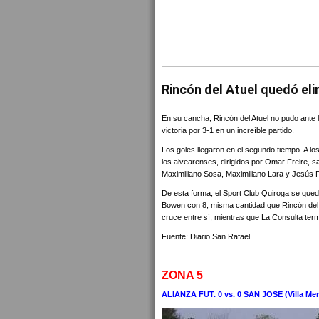
Rincón del Atuel quedó el
En su cancha, Rincón del Atuel no pudo ante 
victoria por 3-1 en un increíble partido.
Los goles llegaron en el segundo tiempo. A los
los alvearenses, dirigidos por Omar Freire, sa
Maximiliano Sosa, Maximiliano Lara y Jesús 
De esta forma, el Sport Club Quiroga se quedó
Bowen con 8, misma cantidad que Rincón del At
cruce entre sí, mientras que La Consulta term
Fuente: Diario San Rafael
ZONA 5
ALIANZA FUT. 0 vs. 0 SAN JOSE (Villa Me