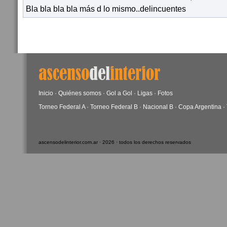
Bla bla bla bla más d lo mismo..delincuentes
Inicio
·
Quiénes somos
·
Gol a Gol
·
Ligas
·
Fotos
Torneo Federal A
·
Torneo Federal B
·
Nacional B
·
Copa Argentina
·
ascensodelinterior.com.ar · 2026 · todos los derechos reservados