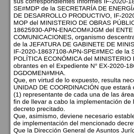
sus correspondientes Informes IF-2020-
SE#MDP de la SECRETARÍA DE ENERGÍA
DE DESARROLLO PRODUCTIVO, IF-2020
MOP del MINISTERIO DE OBRAS PÚBLICA
18625930-APN-ENACOM#JGM del ENTE
COMUNICACIONES, organismo descentral
de la JEFATURA DE GABINETE DE MIN
IF-2020-18637108-APN-SPE#MEC de la
POLÍTICA ECONÓMICA del MINISTERIO
obrantes en el Expediente N° EX-2020-1
DGDOMEN#MHA.
Que, en virtud de lo expuesto, resulta nec
UNIDAD DE COORDINACIÓN que estará c
(1) representante de cada una de las áre
fin de llevar a cabo la implementación de 
decreto precitado.
Que, asimismo, deviene necesario establ
de implementación del mencionado decre
Que la Dirección General de Asuntos Jurí