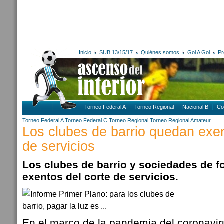
Inicio
SUB 13/15/17
Quiénes somos
Gol A Gol
Pr
Torneo Federal A
Torneo Regional
Nacional B
Co
Torneo Federal A
Torneo Federal C
Torneo Regional
Torneo Regional Amateur
Los clubes de barrio quedan exen
de servicios
Los clubes de barrio y sociedades de 
exentos del corte de servicios.
En el marco de la pandemia del coronavir