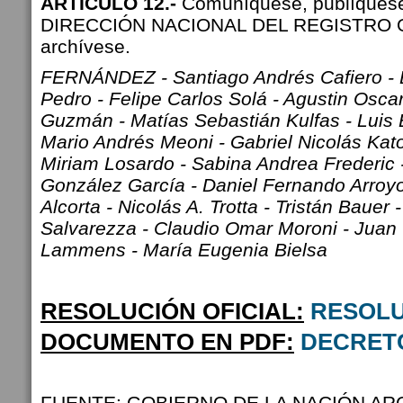
ARTÍCULO 12.-
Comuníquese, publíquese
DIRECCIÓN NACIONAL DEL REGISTRO O
archívese.
FERNÁNDEZ - Santiago Andrés Cafiero - 
Pedro - Felipe Carlos Solá - Agustin Oscar
Guzmán - Matías Sebastián Kulfas - Luis 
Mario Andrés Meoni - Gabriel Nicolás Kat
Miriam Losardo - Sabina Andrea Frederic 
González García - Daniel Fernando Arroy
Alcorta - Nicolás A. Trotta - Tristán Bauer
Salvarezza - Claudio Omar Moroni - Juan
Lammens - María Eugenia Bielsa
RESOLUCIÓN OFICIAL:
RESOLU
DOCUMENTO EN PDF:
DECRETO
FUENTE: GOBIERNO DE LA NACIÓN AR