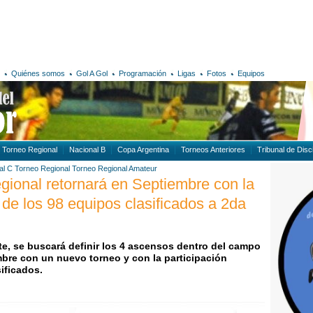
Quiénes somos
Gol A Gol
Programación
Ligas
Fotos
Equipos
Torneo Regional
Nacional B
Copa Argentina
Torneos Anteriores
Tribunal de Disci
al C
Torneo Regional
Torneo Regional Amateur
gional retornará en Septiembre con la
 de los 98 equipos clasificados a 2da
mite, se buscará definir los 4 ascensos dentro del campo
bre con un nuevo torneo y con la participación
ificados.