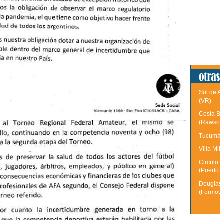
Sol de 
(VR)
Costa B
(Rawso
Tucumán
Villa Mi
Circulo
(Puerto
Douglas
(Formo