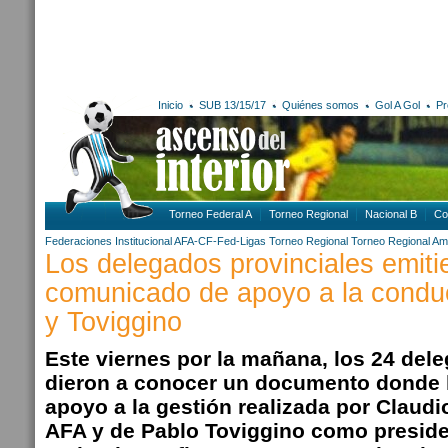
Inicio
SUB 13/15/17
Quiénes somos
Gol A Gol
Pr
Torneo Federal A
Torneo Regional
Nacional B
Co
Federaciones
Institucional AFA-CF-Fed-Ligas
Torneo Regional
Torneo Regional Am
Los delegados provinciales emiti
comunicado de apoyo a la condu
y Toviggino
Este viernes por la mañana, los 24 del
dieron a conocer un documento donde h
apoyo a la gestión realizada por Claudio
AFA y de Pablo Toviggino como preside