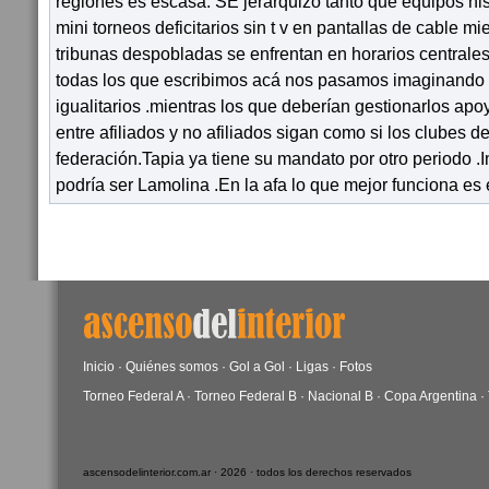
regiones es escasa. SE jerarquizo tanto que equipos his
mini torneos deficitarios sin t v en pantallas de cable m
tribunas despobladas se enfrentan en horarios centrales c
todas los que escribimos acá nos pasamos imaginando 
igualitarios .mientras los que deberían gestionarlos ap
entre afiliados y no afiliados sigan como si los clubes del
federación.Tapia ya tiene su mandato por otro periodo 
podría ser Lamolina .En la afa lo que mejor funciona es
Inicio
·
Quiénes somos
·
Gol a Gol
·
Ligas
·
Fotos
Torneo Federal A
·
Torneo Federal B
·
Nacional B
·
Copa Argentina
·
ascensodelinterior.com.ar · 2026 · todos los derechos reservados