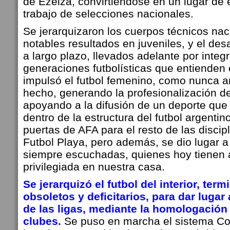
de Ezeiza, convirtiéndose en un lugar de 
trabajo de selecciones nacionales.
Se jerarquizaron los cuerpos técnicos nac
notables resultados en juveniles, y el des
a largo plazo, llevados adelante por integ
generaciones futbolísticas que entienden 
impulsó el futbol femenino, como nunca a
hecho, generando la profesionalización d
apoyando a la difusión de un deporte que 
dentro de la estructura del futbol argentin
puertas de AFA para el resto de las discip
Futbol Playa, pero además, se dio lugar a
siempre escuchadas, quienes hoy tienen 
privilegiada en nuestra casa.
Se jerarquizó el futbol del interior, te
obsoletos y deficitarios, para dar lugar
de las ligas, mediante la homologación
clubes.
Se puso en marcha el sistema Co