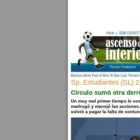
Inicio
SUB 13/15/17
Torneo Federal A
Buenos Aires
Fed. A-Rev. B
San Luis
Torneo 
Sp. Estudiantes (SL) 2
Círculo sumó otra derr
Un muy mal primer tiempo le cos
madrugó y manejó las acciones.
volvió a pagar la falta de contu