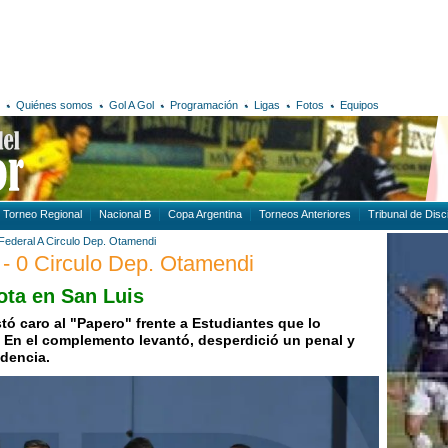
Quiénes somos
Gol A Gol
Programación
Ligas
Fotos
Equipos
Torneo Regional
Nacional B
Copa Argentina
Torneos Anteriores
Tribunal de Disci
Federal A
Circulo Dep. Otamendi
 - 0 Circulo Dep. Otamendi
ota en San Luis
tó caro al "Papero" frente a Estudiantes que lo
 En el complemento levantó, desperdició un penal y
ndencia.