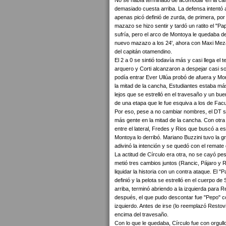
No se había terminado de acomodar en la can
demasiado cuesta arriba. La defensa intentó 
apenas picó definió de zurda, de primera, po
mazazo se hizo sentir y tardó un ratito el "Pa
sufría, pero el arco de Montoya le quedaba de
nuevo mazazo a los 24', ahora con Maxi Meza r
del capitán otamendino.
El 2 a 0 se sintió todavía más y casi llega el
arquero y Corti alcanzaron a despejar casi so
podía entrar Ever Ullúa probó de afuera y Mont
la mitad de la cancha, Estudiantes estaba m
lejos que se estrelló en el travesaño y un bu
de una etapa que le fue esquiva a los de Fac
Por eso, pese a no cambiar nombres, el DT sí 
más gente en la mitad de la cancha. Con otra 
entre el lateral, Fredes y Rios que buscó a 
Montoya lo derribó. Mariano Buzzini tuvo la g
adivinó la intención y se quedó con el remate
La actitud de Círculo era otra, no se cayó pe
metió tres cambios juntos (Rancic, Pájaro y Re
liquidar la historia con un contra ataque. El
definió y la pelota se estrelló en el cuerpo d
arriba, terminó abriendo a la izquierda para 
después, el que pudo descontar fue "Pepo" 
izquierdo. Antes de irse (lo reemplazó Restovi
encima del travesaño.
Con lo que le quedaba, Círculo fue con orgullo