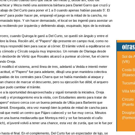
cha Círculo cuando tuvo que sacar del medio y, desde ahí, todo fue
achicar y Meza metió una asistencia bárbara para Daniel Garro que cruzó y
r abajo de Del Curto para poner el 1 a 0 cuando apenas habían pasado 5'. El
pero" para poder hacer pie, emparejó el juego en la mitad de la cancha, no
masiado lejos. Y sin hacer demasiado, el local se las ingenió para asestar un
ecibiendo por izquierda y definiendo abajo, esquinado, lejos de la estirada
 tercero, cuando Quiroga le ganó a Del Curto, se quedó sin ángulo y entre el
bre la línea. Recién ahí, el "Papero" dijo presente en campo rival, como no
oya respondió bien para sacar al córner. El trámite volvió a equilibrarse en
ás cómodo y Círculo seguía muy impreciso. Un remate de Olariaga desde
en desborde de Vértiz que Rosales alcanzó a puntear al córner, fue el cierre
Sol de 
undo Oreja.
(VR)
modificó el sistema, armó línea de tres, adelantó a Vedda e intentó meter
Costa B
actitud, el "Papero" fue para adelante, dibujó una gran maniobra colectiva
(Rawso
espaldas de los centrales para Charra que se había mandado al ataque y
ran chance de marcar el descuento, pero su ejecución fue débil, el arquero
Tucumán
 que pudo cambiar el trámite.
Villa Mi
se a la oportunidad desaprovechada y siguió tomando la iniciativa. Oreja
ali) y el protagonismo era la visita, con Estudiantes atento para tratar de
Circulo
 "Papero" estuvo cerca con un buena peinada de Ullúa para Barberini que
(Puerto
e Simioli. Enseguida, otra vez manejó bien la pelota de mitad de cancha para
Douglas
Reali que metió un centro que Pájaro cabeceó y se fue muy cerca. Minutos
(Formo
con una buena mediavuelta que Montoya miró y se fue besando el caño
ch), el juvenil volvió a tener una chance, esta vez de zurda, que se le fue por
 hasta el final. En el complemento, Del Curto fue un espectador de lujo, se