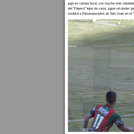
jugó en campo local, con mucha más claridad 
del "Papero" lejos de casa, sigue sin poder g
recibirá a Desamparados de San Juan en el "