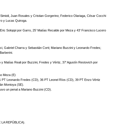
mioli, Juan Rosales y Cristian Gorgerino; Federico Olariaga, César Cocchi
ro y Lucas Quiroga.
Eric Soloppi por Garro, 25' Matías Recalde por Meza y 43' Francisco Lucero
cci, Gabriel Charra y Sebastián Corti; Mariano Buzzini y Leonardo Fredes;
Barberini.
y Matías Reali por Buzzini, Fredes y Vértiz, 37' Agustín Restovich por
ano Meza (E)
1 PT Leonardo Fredes (CD), 36 PT Leonel Ríos (CD), 39 PT Enzo Vértiz
án Montoya (SE).
tuvo un penal a Mariano Buzzini (CD).
 LA REPÚBLICA).