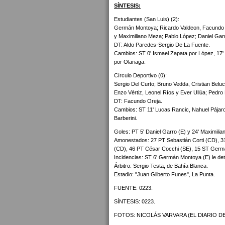
SÍNTESIS:
Estudiantes (San Luis) (2):
Germán Montoya; Ricardo Valdeon, Facundo Si
y Maximiliano Meza; Pablo López; Daniel Gar
DT: Aldo Paredes-Sergio De La Fuente.
Cambios: ST 0' Ismael Zapata por López, 17' 
por Olariaga.
Círculo Deportivo (0):
Sergio Del Curto; Bruno Vedda, Cristian Belu
Enzo Vértiz, Leonel Ríos y Ever Ullúa; Pedro 
DT: Facundo Oreja.
Cambios: ST 11' Lucas Rancic, Nahuel Pájaro 
Barberini.
Goles: PT 5' Daniel Garro (E) y 24' Maximili
Amonestados: 27 PT Sebastián Corti (CD), 3
(CD), 46 PT César Cocchi (SE), 15 ST Germ
Incidencias: ST 6' Germán Montoya (E) le de
Árbitro: Sergio Testa, de Bahía Blanca.
Estadio: "Juan Gilberto Funes", La Punta.
FUENTE: 0223.
SÍNTESIS: 0223.
FOTOS: NICOLÁS VARVARA (EL DIARIO DE