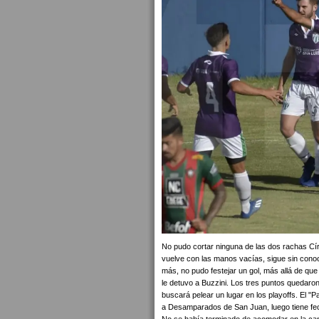
No pudo cortar ninguna de las dos rachas Cír
vuelve con las manos vacías, sigue sin conoce
más, no pudo festejar un gol, más allá de q
le detuvo a Buzzini. Los tres puntos quedaro
buscará pelear un lugar en los playoffs. El "
a Desamparados de San Juan, luego tiene fech