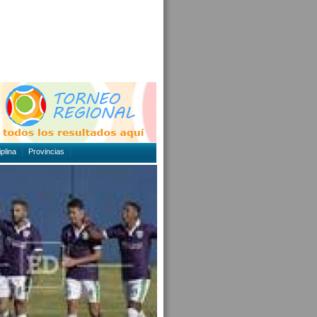
plina
Provincias