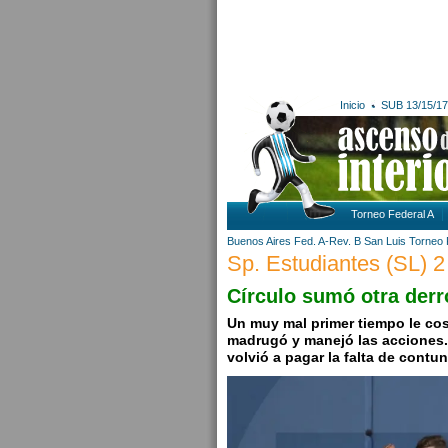
Inicio
SUB 13/15/17
Torneo Federal A
Buenos Aires
Fed. A-Rev. B
San Luis
Torneo 
Sp. Estudiantes (SL) 2
Círculo sumó otra derr
Un muy mal primer tiempo le cos
madrugó y manejó las acciones.
volvió a pagar la falta de contu