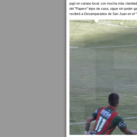
jugó en campo local, con mucha más claridad 
del "Papero" lejos de casa, sigue sin poder g
recibirá a Desamparados de San Juan en el "