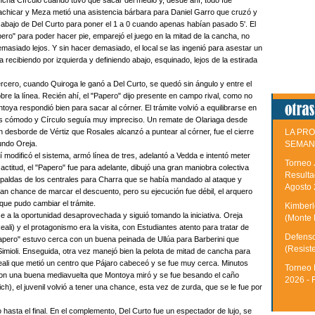
cha Círculo cuando tuvo que sacar del medio y, desde ahí, todo fue
achicar y Meza metió una asistencia bárbara para Daniel Garro que cruzó y
r abajo de Del Curto para poner el 1 a 0 cuando apenas habían pasado 5'. El
pero" para poder hacer pie, emparejó el juego en la mitad de la cancha, no
masiado lejos. Y sin hacer demasiado, el local se las ingenió para asestar un
ecibiendo por izquierda y definiendo abajo, esquinado, lejos de la estirada
 tercero, cuando Quiroga le ganó a Del Curto, se quedó sin ángulo y entre el
bre la línea. Recién ahí, el "Papero" dijo presente en campo rival, como no
oya respondió bien para sacar al córner. El trámite volvió a equilibrarse en
ás cómodo y Círculo seguía muy impreciso. Un remate de Olariaga desde
en desborde de Vértiz que Rosales alcanzó a puntear al córner, fue el cierre
LA PRO
undo Oreja.
SEMAN
modificó el sistema, armó línea de tres, adelantó a Vedda e intentó meter
Torneo 
actitud, el "Papero" fue para adelante, dibujó una gran maniobra colectiva
Resulta
espaldas de los centrales para Charra que se había mandado al ataque y
Agosto
ran chance de marcar el descuento, pero su ejecución fue débil, el arquero
 que pudo cambiar el trámite.
Kimberle
se a la oportunidad desaprovechada y siguió tomando la iniciativa. Oreja
(Monte 
ali) y el protagonismo era la visita, con Estudiantes atento para tratar de
Defenso
 "Papero" estuvo cerca con un buena peinada de Ullúa para Barberini que
(Resist
e Simioli. Enseguida, otra vez manejó bien la pelota de mitad de cancha para
Reali que metió un centro que Pájaro cabeceó y se fue muy cerca. Minutos
Torneo 
con una buena mediavuelta que Montoya miró y se fue besando el caño
2026 - 
ch), el juvenil volvió a tener una chance, esta vez de zurda, que se le fue por
 hasta el final. En el complemento, Del Curto fue un espectador de lujo, se