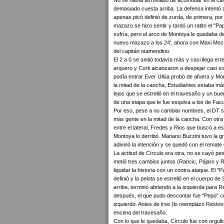
No se había terminado de acomodar en la can
demasiado cuesta arriba. La defensa intentó 
apenas picó definió de zurda, de primera, po
mazazo se hizo sentir y tardó un ratito el "Pa
sufría, pero el arco de Montoya le quedaba de
nuevo mazazo a los 24', ahora con Maxi Meza r
del capitán otamendino.
El 2 a 0 se sintió todavía más y casi llega el
arquero y Corti alcanzaron a despejar casi so
podía entrar Ever Ullúa probó de afuera y Mont
la mitad de la cancha, Estudiantes estaba m
lejos que se estrelló en el travesaño y un bu
de una etapa que le fue esquiva a los de Fac
Por eso, pese a no cambiar nombres, el DT sí 
más gente en la mitad de la cancha. Con otra 
entre el lateral, Fredes y Rios que buscó a 
Montoya lo derribó. Mariano Buzzini tuvo la g
adivinó la intención y se quedó con el remate
La actitud de Círculo era otra, no se cayó pe
metió tres cambios juntos (Rancic, Pájaro y Re
liquidar la historia con un contra ataque. El
definió y la pelota se estrelló en el cuerpo d
arriba, terminó abriendo a la izquierda para 
después, el que pudo descontar fue "Pepo" 
izquierdo. Antes de irse (lo reemplazó Restovi
encima del travesaño.
Con lo que le quedaba, Círculo fue con orgullo