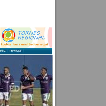
plina
Provincias