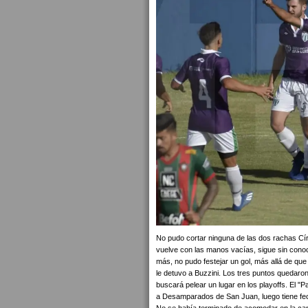
No pudo cortar ninguna de las dos rachas Cír
vuelve con las manos vacías, sigue sin conoce
más, no pudo festejar un gol, más allá de q
le detuvo a Buzzini. Los tres puntos quedaro
buscará pelear un lugar en los playoffs. El "
a Desamparados de San Juan, luego tiene fech