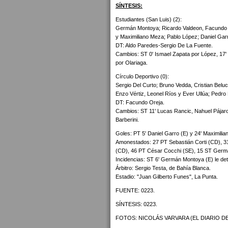
SÍNTESIS:
Estudiantes (San Luis) (2):
Germán Montoya; Ricardo Valdeon, Facundo Si
y Maximiliano Meza; Pablo López; Daniel Gar
DT: Aldo Paredes-Sergio De La Fuente.
Cambios: ST 0' Ismael Zapata por López, 17' 
por Olariaga.
Círculo Deportivo (0):
Sergio Del Curto; Bruno Vedda, Cristian Belu
Enzo Vértiz, Leonel Ríos y Ever Ullúa; Pedro 
DT: Facundo Oreja.
Cambios: ST 11' Lucas Rancic, Nahuel Pájaro 
Barberini.
Goles: PT 5' Daniel Garro (E) y 24' Maximili
Amonestados: 27 PT Sebastián Corti (CD), 3
(CD), 46 PT César Cocchi (SE), 15 ST Germ
Incidencias: ST 6' Germán Montoya (E) le de
Árbitro: Sergio Testa, de Bahía Blanca.
Estadio: "Juan Gilberto Funes", La Punta.
FUENTE: 0223.
SÍNTESIS: 0223.
FOTOS: NICOLÁS VARVARA (EL DIARIO DE