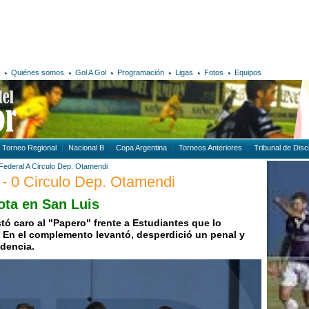
Quiénes somos
Gol A Gol
Programación
Ligas
Fotos
Equipos
Torneo Regional
Nacional B
Copa Argentina
Torneos Anteriores
Tribunal de Disci
Federal A
Circulo Dep. Otamendi
 - 0 Circulo Dep. Otamendi
ota en San Luis
tó caro al "Papero" frente a Estudiantes que lo
 En el complemento levantó, desperdició un penal y
ndencia.