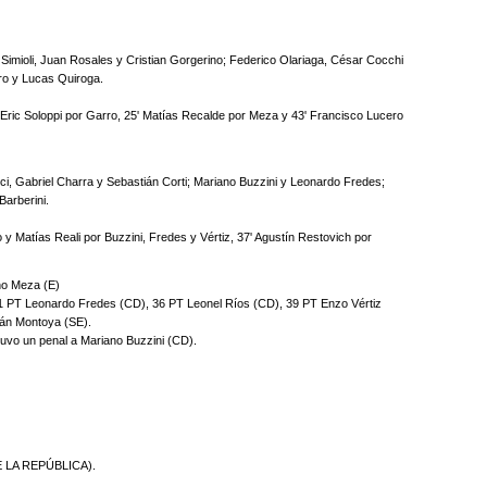
mioli, Juan Rosales y Cristian Gorgerino; Federico Olariaga, César Cocchi
ro y Lucas Quiroga.
Eric Soloppi por Garro, 25' Matías Recalde por Meza y 43' Francisco Lucero
cci, Gabriel Charra y Sebastián Corti; Mariano Buzzini y Leonardo Fredes;
Barberini.
y Matías Reali por Buzzini, Fredes y Vértiz, 37' Agustín Restovich por
ano Meza (E)
1 PT Leonardo Fredes (CD), 36 PT Leonel Ríos (CD), 39 PT Enzo Vértiz
án Montoya (SE).
tuvo un penal a Mariano Buzzini (CD).
 LA REPÚBLICA).