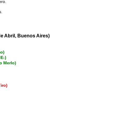
ro.
s.
Abril, Buenos Aires)
mo)
E-)
o Merlo)
iro)