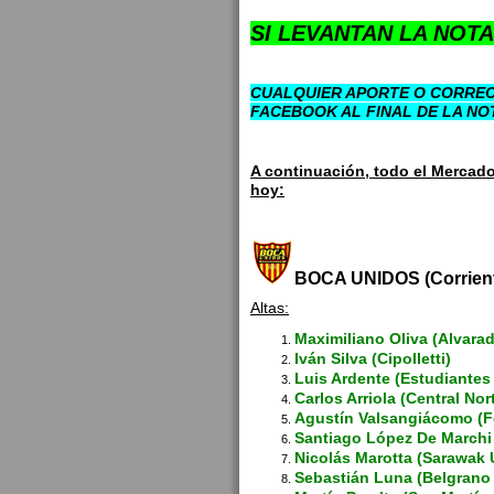
SI LEVANTAN LA NOTA
CUALQUIER APORTE O CORREC
FACEBOOK AL FINAL DE LA NO
A continuación, todo el Mercad
hoy:
BOCA UNIDOS (Corrien
Altas:
Maximiliano Oliva (Alvara
Iván Silva (Cipolletti)
Luis Ardente (Estudiantes
Carlos Arriola (Central Nor
Agustín Valsangiácomo (Fe
Santiago López De Marchi
Nicolás Marotta (Sarawak 
Sebastián Luna (Belgrano