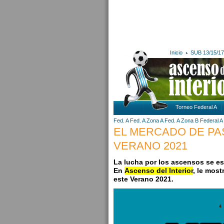
Inicio
SUB 13/15/17
Torneo Federal A
Fed. A
Fed. A Zona A
Fed. A Zona B
Federal A
EL MERCADO DE PA
VERANO 2021
La lucha por los ascensos se e
En
Ascenso del Interior
, le mos
este Verano 2021.