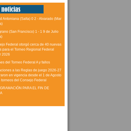
d Antoniana (Salta) 0 2 - Alvarado (Mar
a)
grano (San Francisco) 1 - 1 9 de Julio
a)
ejo Federal otorgó cerca de 40 nuevas
as para el Torneo Regional Federal
r 2026
es del Torneo Federal A y fallos
aciones a las Reglas de juego 2026-27
raron en vigencia desde el 1 de Agosto
s torneos del Consejo Federal
GRAMACIÓN PARA EL FIN DE
A