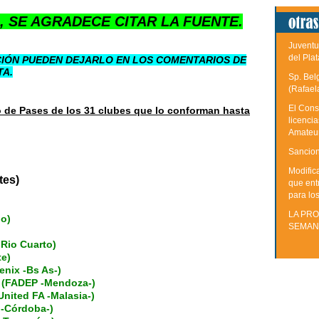
, SE AGRADECE CITAR LA FUENTE.
Juventu
del Plat
IÓN PUEDEN DEJARLO EN LOS COMENTARIOS DE
TA.
Sp. Bel
(Rafael
El Cons
o de Pases de los 31 clubes que lo conforman hasta
licenci
Amateu
Sancion
Modific
tes)
que ent
para lo
LA PRO
do)
SEMAN
 Rio Cuarto)
te)
nix -Bs As-)
 (FADEP -Mendoza-)
United FA -Malasia-)
 -Córdoba-)