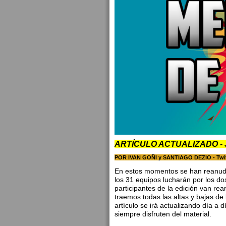
ARTÍCULO ACTUALIZADO - Ju
POR IVAN GOÑI y SANTIAGO DEZIO -
Twi
En estos momentos se han reanuda
los 31 equipos lucharán por los do
participantes de la edición van r
traemos todas las altas y bajas de
artículo se irá actualizando día 
siempre disfruten del material.