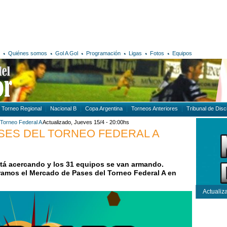
Quiénes somos
Gol A Gol
Programación
Ligas
Fotos
Equipos
Torneo Regional
Nacional B
Copa Argentina
Torneos Anteriores
Tribunal de Disci
Torneo Federal A
Actualizado, Jueves 15/4 - 20:00hs
SES DEL TORNEO FEDERAL A
stá acercando y los 31 equipos se van armando.
tramos el Mercado de Pases del Torneo Federal A en
Actualiz