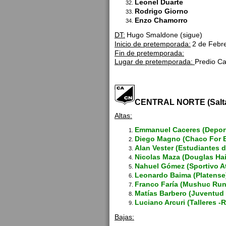
Leonel Duarte
Rodrigo Giorno
Enzo Chamorro
DT:
Hugo Smaldone (sigue)
Inicio de pretemporada:
2 de Febr
Fin de pretemporada:
Lugar de pretemporada:
Predio C
CENTRAL NORTE (Salt
Altas:
Emmanuel Caceres (Deport
Diego Magno (Chaco For E
Alan Vester (Estudiantes d
Nicolas Maza (Douglas Ha
Nahuel Gómez (Sportivo At
Leonardo Baima (Platense
Franco Faría (Mushuc Run
Matías Barbero (Juventud 
Luciano Arcuri (Talleres 
Bajas: