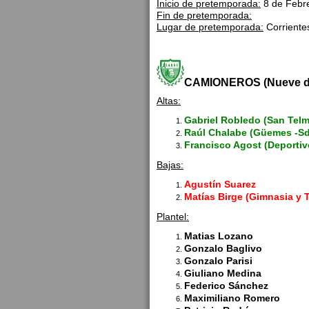
Inicio de pretemporada:
8 de Febre
Fin de pretemporada:
Lugar de pretemporada:
Corriente
CAMIONEROS (Nueve de 
Altas:
Gabriel Robledo (San Tel
Raúl Chalabe (Güemes -Sd
Francisco Agost (Deportiv
Bajas:
Agustín Suarez
Matías Birge (Gimnasia y T
Plantel:
Matias Lozano
Gonzalo Baglivo
Gonzalo Parisi
Giuliano Medina
Federico Sánchez
Maximiliano Romero