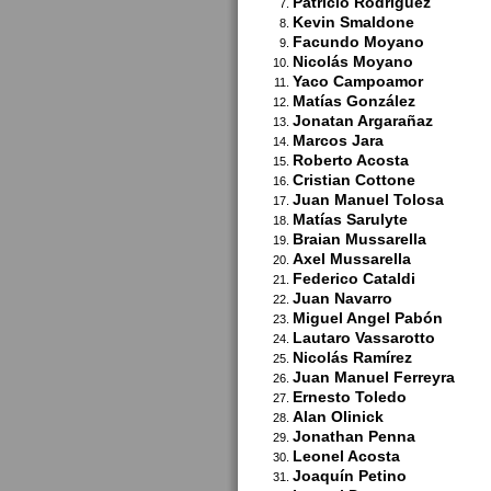
Patricio Rodríguez
Kevin Smaldone
Facundo Moyano
Nicolás Moyano
Yaco Campoamor
Matías González
Jonatan Argarañaz
Marcos Jara
Roberto Acosta
Cristian Cottone
Juan Manuel Tolosa
Matías Sarulyte
Braian Mussarella
Axel Mussarella
Federico Cataldi
Juan Navarro
Miguel Angel Pabón
Lautaro Vassarotto
Nicolás Ramírez
Juan Manuel Ferreyra
Ernesto Toledo
Alan Olinick
Jonathan Penna
Leonel Acosta
Joaquín Petino