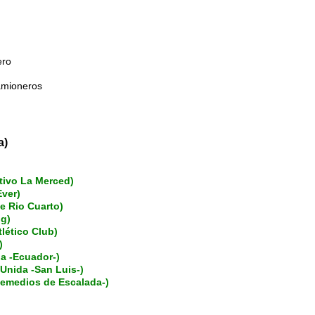
ero
amioneros
a)
ivo La Merced)
ver)
e Rio Cuarto)
ig)
lético Club)
)
a -Ecuador-)
Unida -San Luis-)
-Remedios de Escalada-)