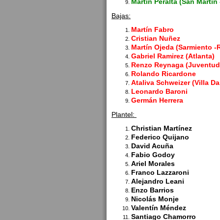
Martín Peralta (San Martí
Bajas:
Martín Fabro
Cristian Nuñez
Martín Ojeda (Sarmiento -R
Gabriel Ramirez (Atlanta)
Renzo Reynaga (Juventud
Rolando Ricardone
Ataliva Schweizer (Villa D
Leonardo Baroni
Germán Herrera
Plantel:
Christian Martínez
Federico Quijano
David Acuña
Fabio Godoy
Ariel Morales
Franco Lazzaroni
Alejandro Leani
Enzo Barrios
Nicolás Monje
Valentín Méndez
Santiago Chamorro