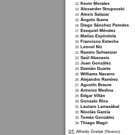
Kevin Morales
Alexander Strupsceki
Alexis Salazar
Ángelo Ibarra
Diego Sánchez Paredes
Exequiel Méndez
Matías Espíndola
Francisco Esteche
Leonel Niz
Ramiro Schweizer
Saúl Abecasis
Juan González
Damián Duarte
Williams Navarro
Alejandro Ramírez
Agustín Braure
Antonio Medina
Edgar Villán
Gonzalo Ríos
Lautaro Larrasábal
Nicolás García
Tomás González
Thiago Magri
DT:
Alfredo Grelak (Nuevo).