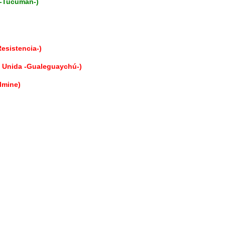
n -Tucumán-)
esistencia-)
 Unida -Gualeguaychú-)
almine)