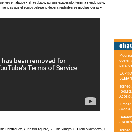
 generó en ataque y el resultado, aunque exagerado, termina siendo justo.
so, mientras que el equipo palpaleño deberá replantearse muchas cosas y
Modific
que ent
para lo
LA PRO
SEMAN
Torneo 
Resulta
Agosto
Kimberle
(Monte 
Defenso
(Resist
onio Domínguez, 4- Néstor Aguirre, 5- Elbio Villagra, 6- Franco Mendoza, 7-
Torneo 