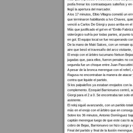
podía frenar los contraataques salteños y en 
llegó la apertura del marcador.
A los 17 minutos, Elbio Villagra cometió un err
que terminaron habilitando a Ivo Chaves, qui
venció a Carlos De Giorgi y puso arriba en el
Más que justificado el gol en el “Emilio Fabri
siderúrgico sufría por todas partes, al punto
en gol. El equipo local se fue recuperando con 
De la mano de Maki Salces, con un remate q
aire que besó el travesaño del arco visitante
El enojo con el árbitro tucumano Nelson Bej
jugadas que, para ellos, fueron penales no c
segunda fue un choque entre Juan Pascuttini 
A pesar de la bronca merengue con el referí, 
Ragusa no encontraban la manera de atacar y 
contra que liquide el partido.
Si los palpaleños ya estaban enojados con la 
complemento. Ezequiel Barrionuevo centró, a
Giorgi para el 2 a 0. Se encontraba tan solo e
asistente.
El reloj siguió avanzando, con un partido tot
más en el enojo con el árbitro que en consegu
Sobre los 36 minutos, Antonio Domínguez bajó
capitán merengue luego de que este casi lo a
cobro de Bejas, Barrionuevo se hizo cargo y 
Final del partido y final de la ilusión mereng