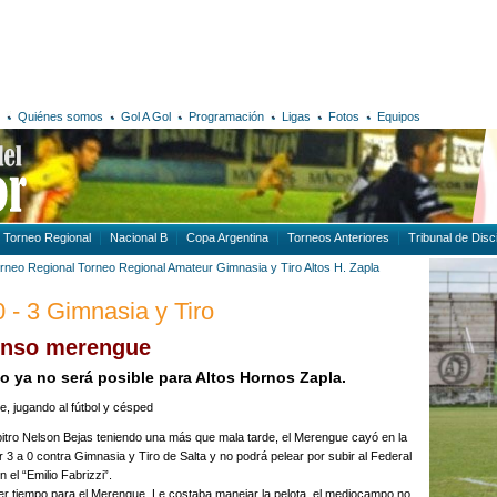
Quiénes somos
Gol A Gol
Programación
Ligas
Fotos
Equipos
Torneo Regional
Nacional B
Copa Argentina
Torneos Anteriores
Tribunal de Disci
rneo Regional
Torneo Regional Amateur
Gimnasia y Tiro
Altos H. Zapla
0 - 3 Gimnasia y Tiro
enso merengue
o ya no será posible para Altos Hornos Zapla.
bitro Nelson Bejas teniendo una más que mala tarde, el Merengue cayó en la
r 3 a 0 contra Gimnasia y Tiro de Salta y no podrá pelear por subir al Federal
 el “Emilio Fabrizzi”.
er tiempo para el Merengue. Le costaba manejar la pelota, el mediocampo no