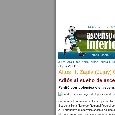
Inicio
SUB 13/15/17
Torneo Federal A
Jujuy
Salta
T.Reg. Norte
Torneo Federal C
To
(Jujuy)
VIDEO
Altos H. Zapla (Jujuy) 
Adiós al sueño de asc
Perdió con polémica y el ascens
Con una mala actuación colectiva y con el ár
final de la Zona Norte del Regional Federal po
A. El encuentro que terminó caliente se jugó en
Más que impreciso e incómodo inicio del prim