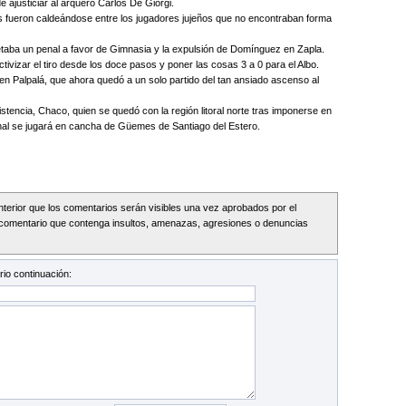
 ajusticiar al arquero Carlos De Giorgi.
s fueron caldeándose entre los jugadores jujeños que no encontraban forma
retaba un penal a favor de Gimnasia y la expulsión de Domínguez en Zapla.
tivizar el tiro desde los doce pasos y poner las cosas 3 a 0 para el Albo.
en Palpalá, que ahora quedó a un solo partido del tan ansiado ascenso al
istencia, Chaco, quien se quedó con la región litoral norte tras imponerse en
final se jugará en cancha de Güemes de Santiago del Estero.
Interior que los comentarios serán visibles una vez aprobados por el
comentario que contenga insultos, amenazas, agresiones o denuncias
io continuación: