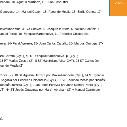
raham, 10- Agustín Martínez, 11- Juan Pascuttini.
2026 - 
o Genovese, 14- Manuel Cazón, 15- Facundo Mealla, 16- Emilio Ochoa, 17-
imiliano Villa, 4- Ivo Chaves, 5- Joaquín Iturrieta, 6- Nelson Benítez, 7-
anuel Perillo, 10- Ezequiel Barrionuevo, 11- Federico Chiocarello.
era, 14- Farid Aguierre, 15- Juan Carlos Cartello, 16- Marcos Quiroga, 17-
o Ceratto (GyT), 40 ST Ezequiel Barrionuevo -p- (GyT).
3 PT Matías Zelaya (Z), 8 ST Maximiliano Villa (GyT), 23 ST Carlos De
acundo Mealla (Z).
ínez (Z), 10 ST Agustín Herrera por Maximiliano Villa (GyT), 14 ST Ignacio
n Segobia por Federico Chiocarello (GyT), 31 ST Facundo Mealla por Nicolás
oaquín Iturrieta (GyT), Juan Pablo Pereyra por Juan Manuel Perillo (GyT),
GyT), 44 ST Jesús Guaymas por Martín Abraham (Z) y Manuel Cazón por
a).