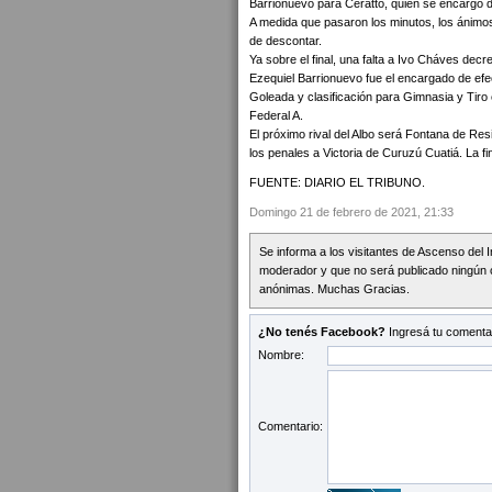
Barrionuevo para Ceratto, quien se encargó de
A medida que pasaron los minutos, los ánimo
de descontar.
Ya sobre el final, una falta a Ivo Cháves dec
Ezequiel Barrionuevo fue el encargado de efec
Goleada y clasificación para Gimnasia y Tiro 
Federal A.
El próximo rival del Albo será Fontana de Res
los penales a Victoria de Curuzú Cuatiá. La 
FUENTE: DIARIO EL TRIBUNO.
Domingo 21 de febrero de 2021, 21:33
Se informa a los visitantes de Ascenso del 
moderador y que no será publicado ningún 
anónimas. Muchas Gracias.
¿No tenés Facebook?
Ingresá tu comentar
Nombre:
Comentario: