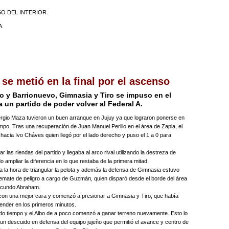
SO DEL INTERIOR.
A.
 se metió en la final por el ascenso
o y Barrionuevo, Gimnasia y Tiro se impuso en el
a un partido de poder volver al Federal A.
ergio Maza tuvieron un buen arranque en Jujuy ya que lograron ponerse en
empo. Tras una recuperación de Juan Manuel Perillo en el área de Zapla, el
 hacia Ivo Cháves quien llegó por el lado derecho y puso el 1 a 0 para
r las riendas del partido y llegaba al arco rival utilizando la destreza de
ampliar la diferencia en lo que restaba de la primera mitad.
a la hora de triangular la pelota y además la defensa de Gimnasia estuvo
emate de peligro a cargo de Guzmán, quien disparó desde el borde del área
Facundo Abraham.
 con una mejor cara y comenzó a presionar a Gimnasia y Tiro, que había
fender en los primeros minutos.
o tiempo y el Albo de a poco comenzó a ganar terreno nuevamente. Esto lo
un descuido en defensa del equipo jujeño que permitió el avance y centro de