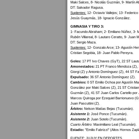
Maki Salces, 8- Nicolás Guzmán, 9- Martín Ab
DT: Salvador Ragusa.
Suplentes:
12- Octavio Vallejos; 13- Federic
Jesús Guaymás, 18- Ignacio González.
GIMNASIA Y TIRO 3:
1- Facundo Abraham; 2- Emiliano Núñez, 3- Max
Rubén Villareal, 8- Lautaro Ceratto, 9- Juan M
DT: Sergio Maza.
Suplentes:
12- Gonzalo Arce; 13- Agustín Herr
Cristian Segobia, 18- Juan Pablo Pereyra.
Goles:
17 PT Ivo Chaves (GyT), 22 ST Lautar
Amonestados:
21 PT Franco Mendoza (Z), 2
Giorgi (Z) y Antonio Domínguez (Z), 44 ST F
Expulsado:
36 ST Antonio Domínguez (Z).
Cambios:
0 ST Emilio Ochoa por Agustín Mart
González por Maki Salces (Z), 21 ST Cristia
Guzmán (Z), 41 ST Juan Carlos Cartello por J
Marcos Quiroga por Ezequiel Barrionuevo (
Juan Pascuttini (Z).
Árbitro:
Nelson Matías Bejas (Tucumán).
Asistente 1:
José Ponce (Tucumán).
Asistente 2:
Juan Sotelo (Tucumán).
Cuarto Árbitro:
Maximiliano Leal (Tucumán).
Estadio:
"Emilio Fabrizzi" (Altos Hornos Zapl
FUENTE: JUJUY EN DEPORTES.