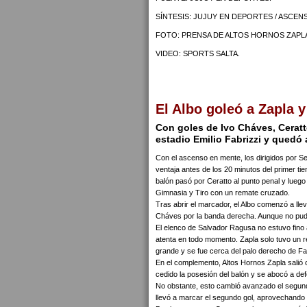
SÍNTESIS: JUJUY EN DEPORTES / ASCEN
FOTO: PRENSA DE ALTOS HORNOS ZAPL
VIDEO: SPORTS SALTA.
El Albo goleó a Zapla y
Con goles de Ivo Cháves, Ceratt
estadio Emilio Fabrizzi y quedó 
Con el ascenso en mente, los dirigidos por S
ventaja antes de los 20 minutos del primer ti
balón pasó por Ceratto al punto penal y luego
Gimnasia y Tiro con un remate cruzado.
Tras abrir el marcador, el Albo comenzó a lleva
Cháves por la banda derecha. Aunque no pudo 
El elenco de Salvador Ragusa no estuvo fino 
atenta en todo momento. Zapla solo tuvo un r
grande y se fue cerca del palo derecho de 
En el complemento, Altos Hornos Zapla salió
cedido la posesión del balón y se abocó a de
No obstante, esto cambió avanzado el segund
llevó a marcar el segundo gol, aprovechando 