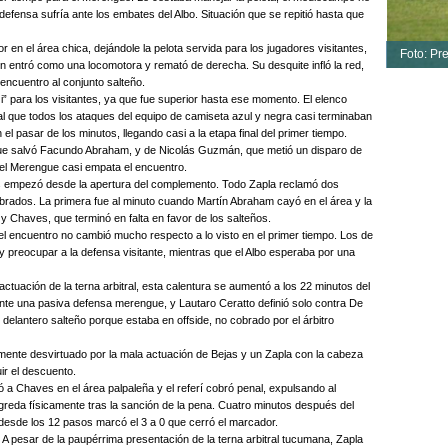
defensa sufría ante los embates del Albo. Situación que se repitió hasta que
or en el área chica, dejándole la pelota servida para los jugadores visitantes,
Foto: Pr
en entró como una locomotora y remató de derecha. Su desquite infló la red,
 encuentro al conjunto salteño.
zzi” para los visitantes, ya que fue superior hasta ese momento. El elenco
 tal que todos los ataques del equipo de camiseta azul y negra casi terminaban
el pasar de los minutos, llegando casi a la etapa final del primer tiempo.
ue salvó Facundo Abraham, y de Nicolás Guzmán, que metió un disparo de
, el Merengue casi empata el encuentro.
as empezó desde la apertura del complemento. Todo Zapla reclamó dos
obrados. La primera fue al minuto cuando Martín Abraham cayó en el área y la
y Chaves, que terminó en falta en favor de los salteños.
el encuentro no cambió mucho respecto a lo visto en el primer tiempo. Los de
preocupar a la defensa visitante, mientras que el Albo esperaba por una
actuación de la terna arbitral, esta calentura se aumentó a los 22 minutos del
nte una pasiva defensa merengue, y Lautaro Ceratto definió solo contra De
l delantero salteño porque estaba en offside, no cobrado por el árbitro
almente desvirtuado por la mala actuación de Bejas y un Zapla con la cabeza
ir el descuento.
 a Chaves en el área palpaleña y el referí cobró penal, expulsando al
greda físicamente tras la sanción de la pena. Cuatro minutos después del
desde los 12 pasos marcó el 3 a 0 que cerró el marcador.
ue. A pesar de la paupérrima presentación de la terna arbitral tucumana, Zapla