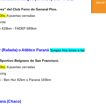
(Monte 
res" del Club Ferro de General Pico.
10hs.
A puertas cerradas
ente.
e 428km - FADEP 689km
(Rafaela) o Atlético Paraná
*juegan hoy lunes a las
 Sportivo Belgrano de San Francisco.
0hs.
A puertas cerradas
acing
 - Ben Hur 82km o Paraná 169km
tana (Chaco)