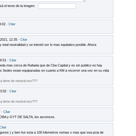
sá el texto de la imagen:
4:02 ·
Citar
 2021, 12:35 ·
Citar
 total neutralidad y se intentó ser lo mas equitativo posible. Ahora
16:51 ·
Citar
ueda mas cerca de Rafaela que de Cba Capital y es sin publico no hay
las Sedes estan equiparadas en cuanto a KM a recorrer una vez en su vida
, q tiene de neutral eso???
13:02 ·
Citar
, q tiene de neutral eso???
7 ·
Citar
A y GYT DE SALTA, los ascensos.
Citar
gunos ) y ben hur esta a 100 kilometros nomas x mas que sea pcia de