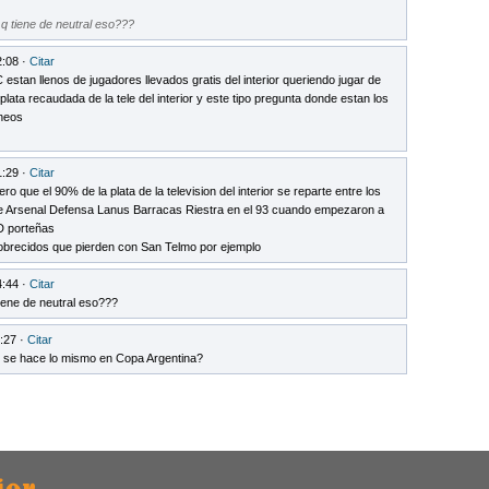
, q tiene de neutral eso???
2:08 ·
Citar
estan llenos de jugadores llevados gratis del interior queriendo jugar de
lata recaudada de la tele del interior y este tipo pregunta donde estan los
rneos
1:29 ·
Citar
 que el 90% de la plata de la television del interior se reparte entre los
ue Arsenal Defensa Lanus Barracas Riestra en el 93 cuando empezaron a
 D porteñas
npobrecidos que pierden con San Telmo por ejemplo
4:44 ·
Citar
 tiene de neutral eso???
:27 ·
Citar
o se hace lo mismo en Copa Argentina?