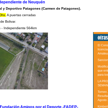
ndependiente de Neuquén
ial y Deportivo Patagones (Carmen de Patagones).
0hs.
A puertas cerradas
de Bolivar.
 - Independiente 564km
El Cons
licenci
Amateu
Sancion
Modific
que ent
para lo
LA PRO
SEMAN
Torneo 
Resulta
Agosto
s Fundación Amigos por el Deporte -FADEP-
Kimberle