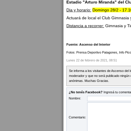
Estadio "Arturo Miranda" del Cl
Dia y horario:
Domingo 28/2 - 17.
Actuará de local el Club Gimnasia 
Distancia a recorrer:
Gimnasia y T
Fuente: Ascenso del Interior
Fotos: Prensa Deportivo Patagones, Info Pico
Lunes 22 de febrero de 2021, 08:51
Se informa a los visitantes de Ascenso del 
moderador y que no será publicado ningún 
anónimas. Muchas Gracias.
¿No tenés Facebook?
Ingresá tu comentar
Nombre:
Comentario: