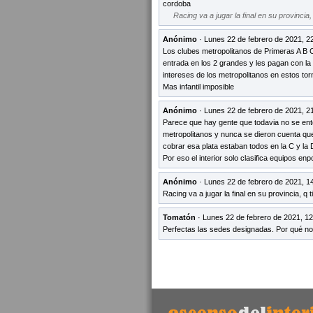
cordoba
Racing va a jugar la final en su provincia
Anónimo
· Lunes 22 de febrero de 2021, 2
Los clubes metropolitanos de Primeras A B C 
entrada en los 2 grandes y les pagan con la p
intereses de los metropolitanos en estos to
Mas infantil imposible
Anónimo
· Lunes 22 de febrero de 2021, 2
Parece que hay gente que todavia no se entero
metropolitanos y nunca se dieron cuenta q
cobrar esa plata estaban todos en la C y la
Por eso el interior solo clasifica equipos e
Anónimo
· Lunes 22 de febrero de 2021, 1
Racing va a jugar la final en su provincia, q
Tomatón
· Lunes 22 de febrero de 2021, 12
Perfectas las sedes designadas. Por qué n