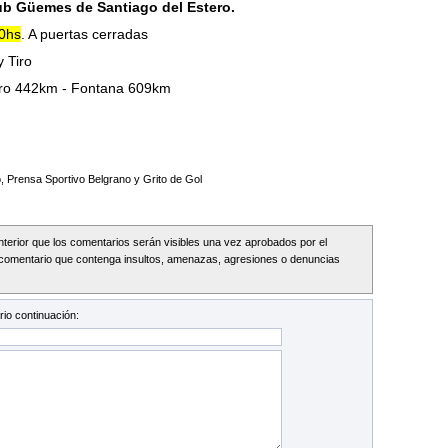
ub Güemes de Santiago del Estero.
10hs
. A puertas cerradas
y Tiro
iro 442km - Fontana 609km
, Prensa Sportivo Belgrano y Grito de Gol
Interior que los comentarios serán visibles una vez aprobados por el
comentario que contenga insultos, amenazas, agresiones o denuncias
io continuación: