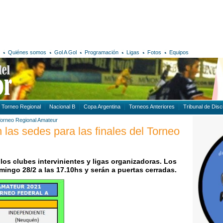
Quiénes somos
Gol A Gol
Programación
Ligas
Fotos
Equipos
Torneo Regional
Nacional B
Copa Argentina
Torneos Anteriores
Tribunal de Disci
orneo Regional Amateur
 las sedes para las finales del Torneo
 los clubes intervinientes y ligas organizadoras. Los
mingo 28/2 a las 17.10hs y serán a puertas cerradas.