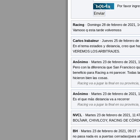
Por favor ingre
Racing
· Domingo 28 de febrero de 2021, 1
Vamooo q esta tarde volvemoss
Carlos Irabaleur
· Jueves 25 de febrero de
En el tema estadios y distancia, creo que hay
VEREMOS LOS ARBITRAJES.
Anónimo
· Martes 23 de febrero de 2021, 
Pero con la diferencia que San Francisco q
beneficio para Racing a mi parecer. Todas 
hicieron bien las cosas.
Racing va a jugar la final en su provincia
Anónimo
· Martes 23 de febrero de 2021, 
Es el que más distancia va a recorrer
Racing va a jugar la final en su provincia
NVCL
· Martes 23 de febrero de 2021, 11:4
BOLÍVAR, CHIVILCOY, RACING DE CÓRDOB
BH
· Martes 23 de febrero de 2021, 09:27 ·
no pasa nada es a puertas cerradas(para al