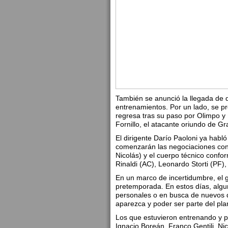
También se anunció la llegada de d
entrenamientos. Por un lado, se pr
regresa tras su paso por Olimpo y
Fornillo, el atacante oriundo de Gr
El dirigente Darío Paoloni ya habl
comenzarán las negociaciones con e
Nicolás) y el cuerpo técnico confo
Rinaldi (AC), Leonardo Storti (PF)
En un marco de incertidumbre, el g
pretemporada. En estos días, algu
personales o en busca de nuevos d
aparezca y poder ser parte del plan
Los que estuvieron entrenando y p
Ignacio Boreán, Franco Gentili, N