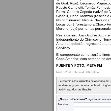
de Gral. Rojo), Leonardo Mignaco,
Fausto Campiotti, Tomás Pennesi,
Parra, Genaro Cepeda (volvió de V
Gianelli, Lionel Monzón (rescindi
No continuarán: Nahuel Navalón (re
Lucas Jofré (préstamo a Chaco For
Moreno (dejó por temas personales).
Resta definir: Juan Andrés Aguirre
Independiente de Chivilcoy el Tor
Amateur, deberán regresar Jonath
Chivilcoy.
El campeonato comenzará a fines d
Copa América; esta semana se defi
FUENTE Y FOTO: META FM
Martes 23 de febrero de 2021, 08:43
Se informa a los visitantes de Ascenso del 
moderador y que no será publicado ningún 
anónimas. Muchas Gracias.
¿No tenés Facebook?
Ingresá tu comentar
Nombre: