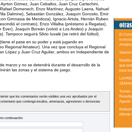
 Ayrton Gómez, Juan Ceballos, Juan Cruz Cartechini,
 Rafael Domenech, Enzo Martínez, Augusto Laena, Nahuel
illa Dalmine), Sebastián González, Joaquín Gorosito, Emir
ó con Gimnasia de Mendoza), Ignacio Artola, Hernán Ruben.
scindió el contrato), Enzo Villalba (préstamo a Regatas),
 Ever), Joaquín Boreán (volvió a Los Andes) y Joaquín
 Tampoco seguirá Silvio Iuvalé (se retiró del fútbol).
El Cons
licenci
 (tiene el pase en su poder y está jugando en
Amateu
neo Regional Amateur). Una vez que concluya el Regional
an López y Juan Cruz Aguilar; ambos en Independiente de
Sancion
Modific
e marzo y no se detendrá durante el desarrollo de la
que ent
nirán las zonas y el sistema de juego.
para lo
LA PRO
SEMAN
Torneo 
Resulta
Interior que los comentarios serán visibles una vez aprobados por el
Agosto
comentario que contenga insultos, amenazas, agresiones o denuncias
Kimberle
(Monte 
io continuación: