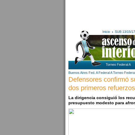
Inicio
SUB 13/15/17
Torneo Federal A
Buenos Aires
Fed. A
Federal A
Torneo Federal
Defensores confirmó su
dos primeros refuerzos
La dirigencia consiguió los rec
presupuesto modesto para afron