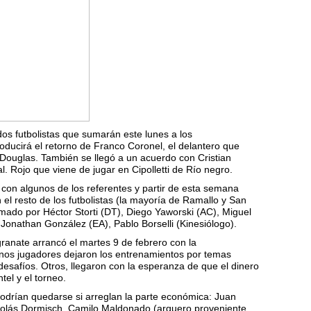
os futbolistas que sumarán este lunes a los
oducirá el retorno de Franco Coronel, el delantero que
 Douglas. También se llegó a un acuerdo con Cristian
al. Rojo que viene de jugar en Cipolletti de Río negro.
ó con algunos de los referentes y partir de esta semana
l resto de los futbolistas (la mayoría de Ramallo y San
rmado por Héctor Storti (DT), Diego Yaworski (AC), Miguel
, Jonathan González (EA), Pablo Borselli (Kinesiólogo).
ranate arrancó el martes 9 de febrero con la
nos jugadores dejaron los entrenamientos por temas
esafíos. Otros, llegaron con la esperanza de que el dinero
tel y el torneo.
odrían quedarse si arreglan la parte económica: Juan
icolás Dormisch, Camilo Maldonado (arquero proveniente