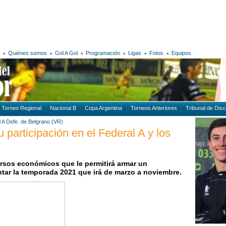
Quiénes somos
Gol A Gol
Programación
Ligas
Fotos
Equipos
Torneo Regional
Nacional B
Copa Argentina
Torneos Anteriores
Tribunal de Disci
 A
Defe. de Belgrano (VR)
 participación en el Federal A y los
ursos económicos que le permitirá armar un
tar la temporada 2021 que irá de marzo a noviembre.