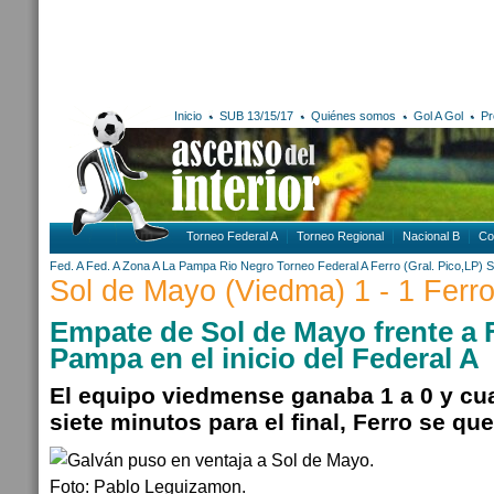
Inicio
SUB 13/15/17
Quiénes somos
Gol A Gol
Pr
Torneo Federal A
Torneo Regional
Nacional B
Co
Fed. A
Fed. A Zona A
La Pampa
Rio Negro
Torneo Federal A
Ferro (Gral. Pico,LP)
S
Sol de Mayo (Viedma) 1 - 1 Ferro
Empate de Sol de Mayo frente a 
Pampa en el inicio del Federal A
El equipo viedmense ganaba 1 a 0 y c
siete minutos para el final, Ferro se qu