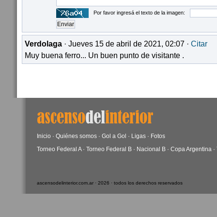
Por favor ingresá el texto de la imagen:
Verdolaga
· Jueves 15 de abril de 2021, 02:07 ·
Citar
Muy buena ferro... Un buen punto de visitante .
Inicio
·
Quiénes somos
·
Gol a Gol
·
Ligas
·
Fotos
Torneo Federal A
·
Torneo Federal B
·
Nacional B
·
Copa Argentina
·
ascensodelinterior.com.ar · 2026 · todos los derechos reservados