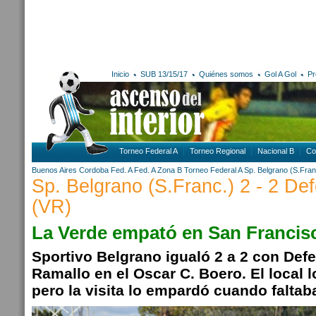
Inicio
SUB 13/15/17
Quiénes somos
Gol A Gol
Pr
Torneo Federal A
Torneo Regional
Nacional B
Co
Buenos Aires
Cordoba
Fed. A
Fed. A Zona B
Torneo Federal A
Sp. Belgrano (S.Fran
Sp. Belgrano (S.Franc.) 2 - 2 De
(VR)
La Verde empató en San Francis
Sportivo Belgrano igualó 2 a 2 con Defe
Ramallo en el Oscar C. Boero. El local 
pero la visita lo empardó cuando faltaba