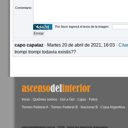
Comentario:
Por favor ingresá el texto de la imagen:
capo capataz
· Martes 20 de abril de 2021, 16:03 ·
Cita
trompi trompi todavia existis??
Inicio
·
Quiénes somos
·
Gol a Gol
·
Ligas
·
Fotos
Torneo Federal A
·
Torneo Federal B
·
Nacional B
·
Copa Argentina
·
ascensodelinterior.com.ar · 2026 · todos los derechos reservados