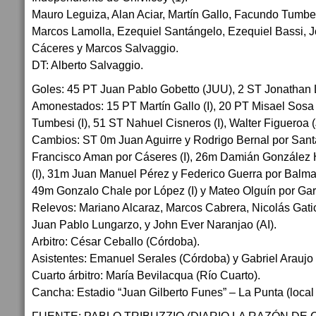
Mauro Leguiza, Alan Aciar, Martín Gallo, Facundo Tumbe
Marcos Lamolla, Ezequiel Santángelo, Ezequiel Bassi, 
Cáceres y Marcos Salvaggio.
DT: Alberto Salvaggio.
Goles: 45 PT Juan Pablo Gobetto (JUU), 2 ST Jonathan L
Amonestados: 15 PT Martín Gallo (I), 20 PT Misael Sos
Tumbesi (I), 51 ST Nahuel Cisneros (I), Walter Figueroa 
Cambios: ST 0m Juan Aguirre y Rodrigo Bernal por Santá
Francisco Aman por Cáseres (I), 26m Damián González 
(I), 31m Juan Manuel Pérez y Federico Guerra por Balm
49m Gonzalo Chale por López (I) y Mateo Olguín por Gar
Relevos: Mariano Alcaraz, Marcos Cabrera, Nicolás Gatic
Juan Pablo Lungarzo, y John Ever Naranjao (AI).
Arbitro: César Ceballo (Córdoba).
Asistentes: Emanuel Serales (Córdoba) y Gabriel Araujo
Cuarto árbitro: María Bevilacqua (Río Cuarto).
Cancha: Estadio “Juan Gilberto Funes” – La Punta (local