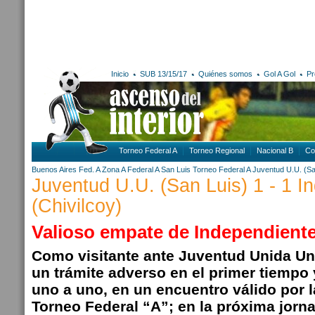
Inicio
SUB 13/15/17
Quiénes somos
Gol A Gol
Pr
Torneo Federal A
Torneo Regional
Nacional B
Co
Buenos Aires
Fed. A Zona A
Federal A
San Luis
Torneo Federal A
Juventud U.U. (Sa
Juventud U.U. (San Luis) 1 - 1 I
(Chivilcoy)
Valioso empate de Independiente
Como visitante ante Juventud Unida Univ
un trámite adverso en el primer tiempo 
uno a uno, en un encuentro válido por 
Torneo Federal “A”; en la próxima jorna