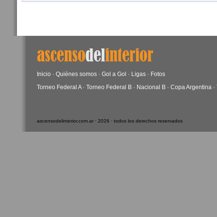
Inicio
·
Quiénes somos
·
Gol a Gol
·
Ligas
·
Fotos
Torneo Federal A
·
Torneo Federal B
·
Nacional B
·
Copa Argentina
·
ascensodelinterior.com.ar · 2026 · todos los derechos reservados