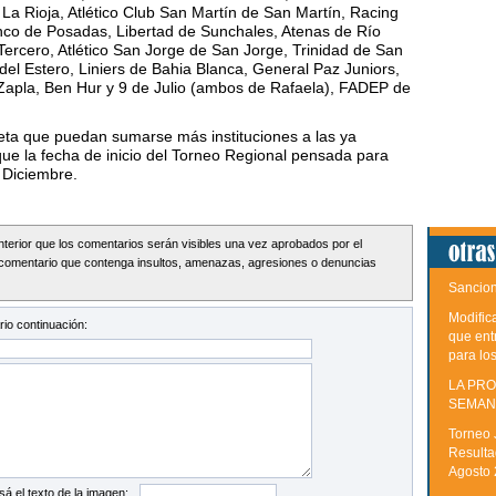
 La Rioja, Atlético Club San Martín de San Martín, Racing
nco de Posadas, Libertad de Sunchales, Atenas de Río
 Tercero, Atlético San Jorge de San Jorge, Trinidad de San
el Estero, Liniers de Bahia Blanca, General Paz Juniors,
Zapla, Ben Hur y 9 de Julio (ambos de Rafaela), FADEP de
reta que puedan sumarse más instituciones a las ya
ue la fecha de inicio del Torneo Regional pensada para
e Diciembre.
Interior que los comentarios serán visibles una vez aprobados por el
comentario que contenga insultos, amenazas, agresiones o denuncias
Sancion
Modific
io continuación:
que ent
para lo
LA PRO
SEMAN
Torneo 
Resulta
Agosto
sá el texto de la imagen: