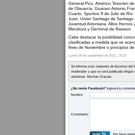
General Pico, Américo Tesorieri de
de Olavarría, Guaraní Antonio Fra
Cuarto, Sportivo 9 de Julio de Río
Juan, Unión Santiago de Santiago d
Juventud Antoniana, Altos Hornos 
Mendoza y Germinal de Rawson
Cabe destacar la posibilidad conc
clasificadas a medida que se acerq
fines de Noviembre o principios d
Lunes 06 de septiembre de 2021, 19:23
Se informa a los visitantes de Ascenso del 
moderador y que no será publicado ningún 
anónimas. Muchas Gracias.
¿No tenés Facebook?
Ingresá tu comentar
Nombre:
Comentario:
Por favor ingre