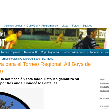
Quiénes somos
Gol A Gol
Programación
Ligas
Fotos
Equipos
Torneo Regional
Nacional B
Copa Argentina
Torneos Anteriores
Tribunal de Disci
Torneo Regional Amateur
All Boys (Sta. Rosa)
va para el Torneo Regional: All Boys de
a)
la notificación esta tarde. Esto les garantiza su
 por tres años. Conocé los detalles