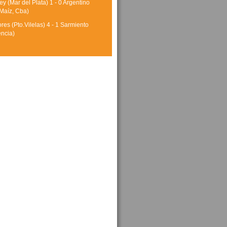
y (Mar del Plata) 1 - 0 Argentino
Maíz, Cba)
res (Pto.Vilelas) 4 - 1 Sarmiento
encia)