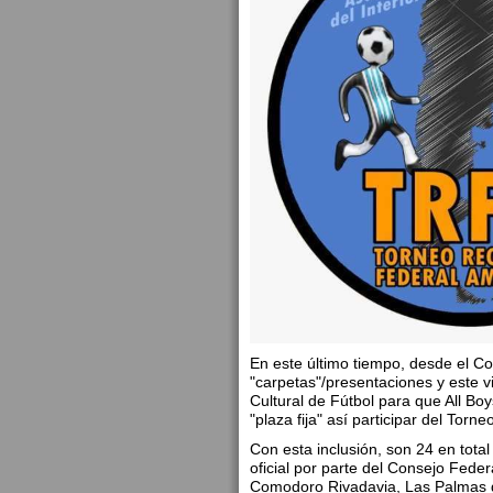
En este último tiempo, desde el C
"carpetas"/presentaciones y este vi
Cultural de Fútbol para que All B
"plaza fija" así participar del Tor
Con esta inclusión, son 24 en total
oficial por parte del Consejo Feder
Comodoro Rivadavia, Las Palmas 