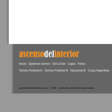
Inicio
·
Quiénes somos
·
Gol a Gol
·
Ligas
·
Fotos
Torneo Federal A
·
Torneo Federal B
·
Nacional B
·
Copa Argentina
·
ascensodelinterior.com.ar · 2026 · todos los derechos reservados