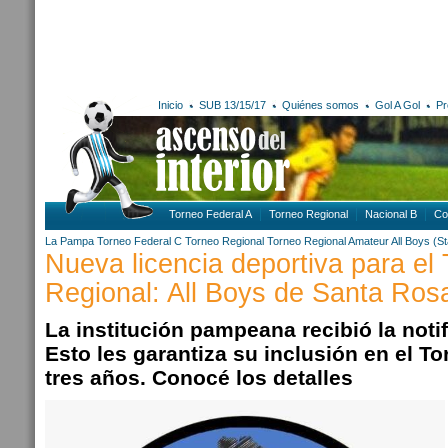
Inicio
SUB 13/15/17
Quiénes somos
Gol A Gol
Pr
Torneo Federal A
Torneo Regional
Nacional B
Co
La Pampa
Torneo Federal C
Torneo Regional
Torneo Regional Amateur
All Boys (S
Nueva licencia deportiva para el
Regional: All Boys de Santa Ro
La institución pampeana recibió la notif
Esto les garantiza su inclusión en el T
tres años. Conocé los detalles