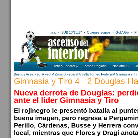
Inicio
SUB 13/15/17
Quiénes somos
Gol A Gol
Pr
Torneo Federal A
Torneo Regional
Nacional B
Co
Buenos Aires
Fed. A
Fed. A Zona B
Federal A
Salta
Torneo Federal A
Gimnasia y Ti
Gimnasia y Tiro 4 - 2 Douglas Ha
Nueva derrota de Douglas: perdió
ante el líder Gimnasia y Tiro
El rojinegro le presentó batalla al punt
buena imagen, pero regresa a Pergamin
Perillo, Cárdenas, Busse y Herrera convi
local, mientras que Flores y Dragi anot