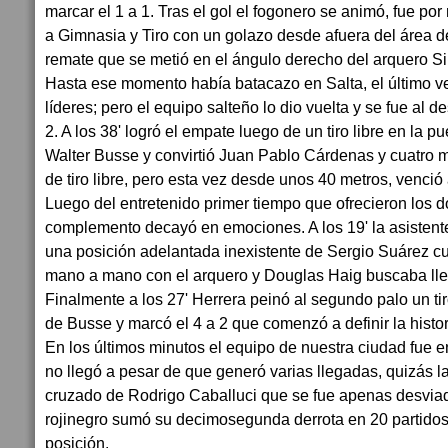
marcar el 1 a 1. Tras el gol el fogonero se animó, fue por
a Gimnasia y Tiro con un golazo desde afuera del área d
remate que se metió en el ángulo derecho del arquero Si
Hasta ese momento había batacazo en Salta, el último ve
líderes; pero el equipo salteño lo dio vuelta y se fue al 
2. A los 38' logró el empate luego de un tiro libre en la p
Walter Busse y convirtió Juan Pablo Cárdenas y cuatro 
de tiro libre, pero esta vez desde unos 40 metros, venció
Luego del entretenido primer tiempo que ofrecieron los d
complemento decayó en emociones. A los 19' la asistent
una posición adelantada inexistente de Sergio Suárez 
mano a mano con el arquero y Douglas Haig buscaba lleg
Finalmente a los 27' Herrera peinó al segundo palo un ti
de Busse y marcó el 4 a 2 que comenzó a definir la histori
En los últimos minutos el equipo de nuestra ciudad fue 
no llegó a pesar de que generó varias llegadas, quizás l
cruzado de Rodrigo Caballuci que se fue apenas desvia
rojinegro sumó su decimosegunda derrota en 20 partidos 
posición.