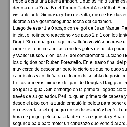
Pese a dejar una buena imagen, Douglas Haig sumó est
derrota en la Zona B del Torneo Federal A de fútbol. El r
visitante ante Gimnasia y Tiro de Salta, uno de los dos 
líderes a la vigesimosegunda fecha del certamen.
Luego de estar 1 a 0 abajo con el gol de Juan Manuel Peri
inicial, el rojinegro reaccionó y se puso 2 a 1 con los tan
Dragi. Sin embargo el equipo salteño volvió a ponerse e
cierre de la primera mitad con dos goles de pelota par
y Walter Busse. Y en los 27' del complemento Luciano Her
los dirigidos por Rubén Forestello. En el tramo final del p
muy cerca de descontar, pero lo cierto es que no pudo s
candidatos y continúa en el fondo de la tabla de posicion
En los primeros minutos del partido Douglas Haig planteó
de igual a igual. Sin embargo en la primera llegada clara,
través de su goleador, Perillo, quien primero de cabeza
desde el piso con la zurda empujó la pelota para poner e
en desventaja, el rojinegro no se desesperó y llegó al e
hora de juego: pelota parada desde la izquierda y Brian 
segundo palo para meter un cabezazo que venció al arqu