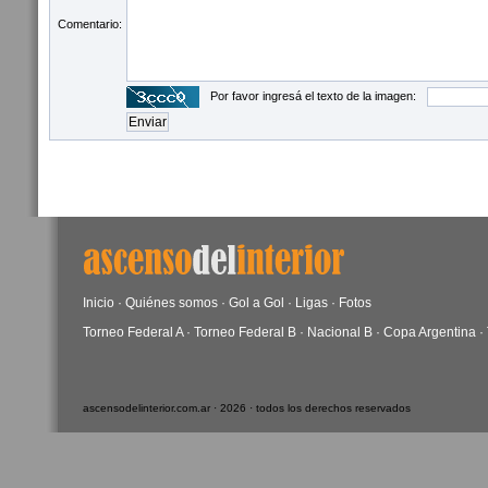
Comentario:
Por favor ingresá el texto de la imagen:
Inicio
·
Quiénes somos
·
Gol a Gol
·
Ligas
·
Fotos
Torneo Federal A
·
Torneo Federal B
·
Nacional B
·
Copa Argentina
·
ascensodelinterior.com.ar · 2026 · todos los derechos reservados