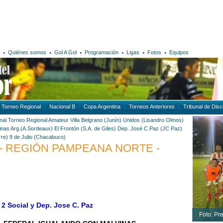
Quiénes somos
Gol A Gol
Programación
Ligas
Fotos
Equipos
Torneo Regional
Nacional B
Copa Argentina
Torneos Anteriores
Tribunal de Disci
nal
Torneo Regional Amateur
Villa Belgrano (Junín)
Unidos (Lisandro Olmos)
inas Arg.(A.Sordeaux)
El Frontón (S.A. de Giles)
Dep. José C.Paz (JC Paz)
rre)
9 de Julio (Chacabuco)
- REGIÓN PAMPEANA NORTE -
 2 Social y Dep. Jose C. Paz
Foto: Pr