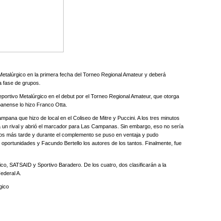
 Metalúrgico en la primera fecha del Torneo Regional Amateur y deberá
a fase de grupos.
portivo Metalúrgico en el debut por el Torneo Regional Amateur, que otorga
panense lo hizo Franco Otta.
mpana que hizo de local en el Coliseo de Mitre y Puccini. A los tres minutos
ó a un rival y abrió el marcador para Las Campanas. Sin embargo, eso no sería
utos más tarde y durante el complemento se puso en ventaja y pudo
 oportunidades y Facundo Bertello los autores de los tantos. Finalmente, fue
, SATSAID y Sportivo Baradero. De los cuatro, dos clasificarán a la
ederal A.
gico