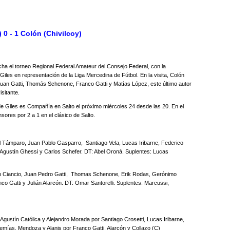
 0 - 1 Colón (Chivilcoy)
ha el torneo Regional Federal Amateur del Consejo Federal, con la
Giles en representación de la Liga Mercedina de Fútbol. En la visita, Colón
uan Gatti, Thomás Schenone, Franco Gatti y Matías López, este último autor
sitante.
e Giles es Compañía en Salto el próximo miércoles 24 desde las 20. En el
ores por 2 a 1 en el clásico de Salto.
iel Támparo, Juan Pablo Gasparro, Santiago Vela, Lucas Iribarne, Federico
 Agustín Ghessi y Carlos Schefer. DT: Abel Oroná. Suplentes: Lucas
ín Ciancio, Juan Pedro Gatti, Thomas Schenone, Erik Rodas, Gerónimo
co Gatti y Julián Alarcón. DT: Omar Santorelli. Suplentes: Marcussi,
Agustín Católica y Alejandro Morada por Santiago Crosetti, Lucas Iribarne,
emías, Mendoza y Alanis por Franco Gatti, Alarcón y Collazo (C)