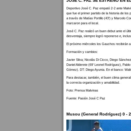
JOSÉ C. PAZ SE ESTRENÓ EN 
Deportivo José C. Paz empató 2-2 ante Malvin
que fue el primer partido de la historia de lo
a través de Matías Portillo (43') y Marcelo C
marcaron para el local.
José C. Paz realizó un buen debut ante el últ
desventaja, siempre logró reponerse e, inclus
El próximo miércoles los Gauchos recibirán 
Formación y cambios:
Javier Silva; Nicolás Di Cicco, Diego Sánch
Daniel Alderete (69' Leonel Rodríguez), Pablo
Gómez). DT: Diego Ayunta. En el banco: Walt
Para destacar, también, el buen clima general
la correcta organización y amabilidad.
Foto: Prensa Malvinas
Fuente: Pasión José C Paz
Musou (General Rodríguez) 0 - 