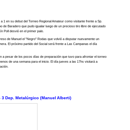
ó 1 a 1 en su debut del Torneo Regional Amateur como visitante frente a Sp.
po de Baradero que pudo igualar luego de un precioso tiro libre de ejecutado
ín Poll desvió en el primer palo.
reso de Manuel el "Negro" Rodas que volvió a disputar nuevamente un
anera. El próximo partido del Social será frente a Las Campanas el día
n a pesar de los pocos días de preparación que tuvo para afrontar el torneo
enos de una semana para el inicio. El día jueves a las 17hs visitará a
ación.
3 Dep. Metalúrgico (Manuel Alberti)