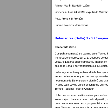
Arbitro: Martín Nardelli (Luján).
Incidencia: A los 24′ del ST expulsado Valentí
Foto: Prensa El Frontón
Fuente: Noticias Mercedinas
Defensores (Salto) 1 - 2 Compañ
Cachetada Verde
Compañía comenzó su camino en el Torneo Reg
frente a Defensores, por 2-1. Después de dos 
Local, el Lagarto supo cambiar su imagen en el
alto de la Zona 4 correspondiente a la Regi
Lo lindo y atractivo que tiene el fútbol es q
veces recientemente y en las dos oportunidade
hegemonía de Defensores y significó una gra
rival de toda la vida en el comienzo de su in
Torneo Regional Federal Amateur.
Hubo que esperar casi tres años para volver a
era el mejor. Una vez comenzado el partido, 
como se muestran en esos propios 90 y tantos 
en el Testa un domingo por la tarde primavera