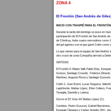
ZONA 4
El Frontón (San Andrés de Giles)
INICIO CON TRASPIÉ PARA EL FRONTÓN
Durante la tarde del domingo se puso en marc
participación de El Frontón de San Andrés de 
de Chivilcoy, hubo cuatro mercedinos como J
del gol agónico con el que ganó Colón como vi
Lo que vienen para el equipo de San Andrés d
otro cruce de zona Compañía derrotó a Defens
SINTESIS
El Frontón 0: Mateo Valli; Pablo Díaz, Ezequ
Grosso, Santiago Crosetti, Federico Dinardi,
Martínez, Augusto Rossi y Santiago Gussoni.
Colón 1: Juan Estori; Lucas Noguera, Valent
Lapizborde, Matías López, Elías Collazo, Fran
Tenaglia, Damelio y Latesa.
Gol en el ST: A los 44′ Matías López (C).
Cambios: Pedro Gussoni, Gabriel Barrientos, 
Ezequiel Támparo y Carlos Schefer (EF). Jer