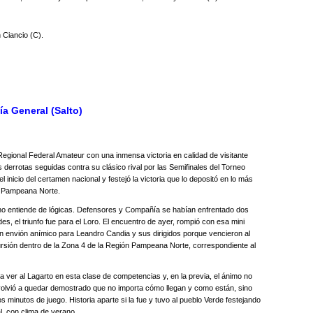
n Ciancio (C).
ía General (Salto)
ional Federal Amateur con una inmensa victoria en calidad de visitante
derrotas seguidas contra su clásico rival por las Semifinales del Torneo
 inicio del certamen nacional y festejó la victoria que lo depositó en lo más
ón Pampeana Norte.
ue no entiende de lógicas. Defensores y Compañía se habían enfrentado dos
s, el triunfo fue para el Loro. El encuentro de ayer, rompió con esa mini
n envión anímico para Leandro Candia y sus dirigidos porque vencieron al
cursión dentro de la Zona 4 de la Región Pampeana Norte, correspondiente al
 ver al Lagarto en esta clase de competencias y, en la previa, el ánimo no
volvió a quedar demostrado que no importa cómo llegan y como están, sino
minutos de juego. Historia aparte si la fue y tuvo al pueblo Verde festejando
l, con clima de verano.