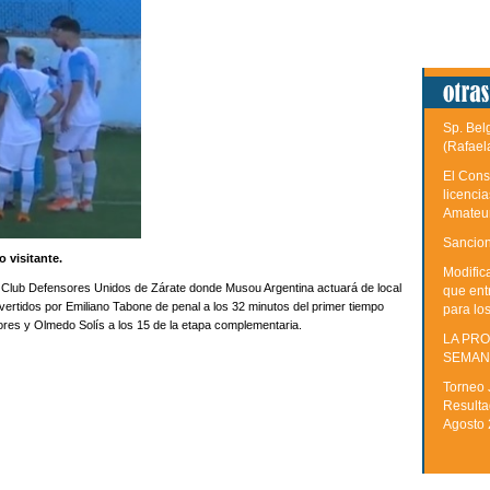
Sp. Bel
(Rafael
El Cons
licenci
Amateu
Sancion
 visitante.
Modific
el Club Defensores Unidos de Zárate donde Musou Argentina actuará de local
que ent
vertidos por Emiliano Tabone de penal a los 32 minutos del primer tiempo
para lo
ores y Olmedo Solís a los 15 de la etapa complementaria.
LA PRO
SEMAN
Torneo 
Resulta
Agosto