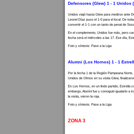
Defensores (Glew) 1 - 1 Unidos
Unidos viajó hasta Glew para medirse ante D
Leonel Díaz puso el 1-0 para el local. De tod
convertir el 1-1 con un tanto de penal de Sos
En el complemento, Unidos fue más, pero ca
fecha será el miércoles a las 17. Ese día, Est
Foto y síntesis: Pase a la Liga
Alumni (Los Hornos) 1 - 1 Estrel
Por la fecha 1 de la Región Pampeana Norte,
Unidos de Olmos en su visita Glew, finalizaro
En Los Hornos, en un lindo partido, Estrella
embargo, Alumni fue y consiguió igualarlo a t
la visita, vieron la roja.
Foto y síntesis: Pase a la Liga
ZONA 3