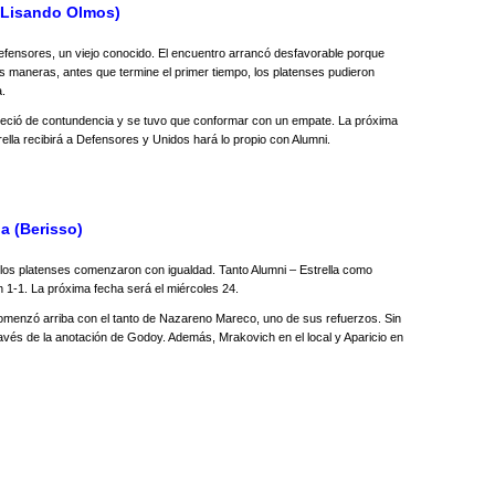
 (Lisando Olmos)
efensores, un viejo conocido. El encuentro arrancó desfavorable porque
as maneras, antes que termine el primer tiempo, los platenses pudieron
a.
reció de contundencia y se tuvo que conformar con un empate. La próxima
rella recibirá a Defensores y Unidos hará lo propio con Alumni.
la (Berisso)
 los platenses comenzaron con igualdad. Tanto Alumni – Estrella como
n 1-1. La próxima fecha será el miércoles 24.
 comenzó arriba con el tanto de Nazareno Mareco, uno de sus refuerzos. Sin
ravés de la anotación de Godoy. Además, Mrakovich en el local y Aparicio en