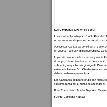
Las Campanas cayó en su debut
El equipo local perdió por 3-1 ante Deportivo
recuperarse rápido para no quedar atrás en l
Atlético Las Campanas perdió por 3-1 ante De
un cupo al Federal A. El gol del conjunto cam
El partido comenzó a favor del conjunto de Ca
de juego, Otta recibió dentro del área, eludi
suficiente, ya que Metalúrgico igualó 15 min
extenderla hasta el 3-1. Claudio Krenz en dos
debut con derrota para el local.
Las Campanas comparte grupo con Metalúrgico
siguiente ronda por el sueño de ascender al F
Foto: Transmisión Youtube Deportivo Metalúr
Fuente: Campana Noticias