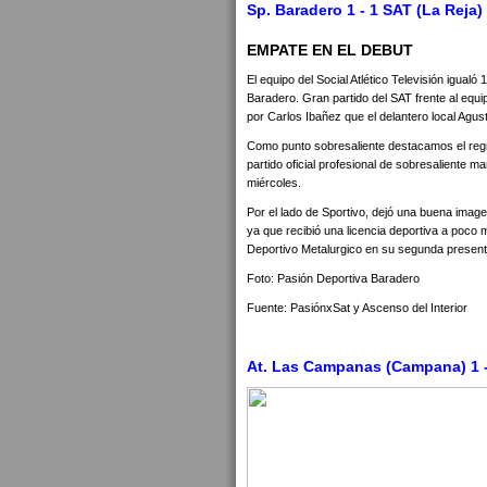
Sp. Baradero 1 - 1 SAT (La Reja)
EMPATE EN EL DEBUT
El equipo del Social Atlético Televisión igual
Baradero. Gran partido del SAT frente al equi
por Carlos Ibañez que el delantero local Agust
Como punto sobresaliente destacamos el reg
partido oficial profesional de sobresaliente m
miércoles.
Por el lado de Sportivo, dejó una buena image
ya que recibió una licencia deportiva a poco m
Deportivo Metalurgico en su segunda present
Foto: Pasión Deportiva Baradero
Fuente: PasiónxSat y Ascenso del Interior
At. Las Campanas (Campana) 1 - 