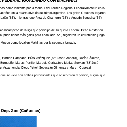
EL FEDERAL IGUALANDO CON MALVINAS
as como visitante por la fecha 1 del Torneo Regional Federal Amateur, en lo
s paceños en la cuarta división del fútbol argentino. Los goles Gauchos llegaron
orbalán (85'), mientras que Ricardo Chamorro (38') y Agustín Sequeira (64')
imo bicampeón de la liga que participa de su quinto Federal. Pese a estar en
o, pudo haber más goles para cada lado. Así, regalaron un entretenido juego.
a Musou como local en Malvinas por la segunda jornada.
ez, Hernán Campana; Elías Velázquez (83' José Granero), Darío Cáceres,
 Burgueño, Matías Portillo; Marcelo Corbalán y Matías Servian (63' José
er Arzamendia, Diego Yekel, Sebastián Giménez y Martín Oppezzi.
 que se vivió con ambas parcialidades que observaron el partido, al igual que
2 Dep. Zoe (Cañuelas)