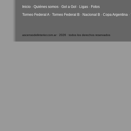
Inicio
·
Quiénes somos
·
Gol a Gol
·
Ligas
·
Fotos
Torneo Federal A
·
Torneo Federal B
·
Nacional B
·
Copa Argentina
·
ascensodelinterior.com.ar · 2026 · todos los derechos reservados