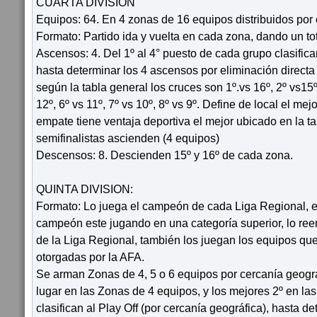
CUARTA DIVISIÓN
Equipos: 64. En 4 zonas de 16 equipos distribuidos por 
Formato: Partido ida y vuelta en cada zona, dando un to
Ascensos: 4. Del 1º al 4° puesto de cada grupo clasifica
hasta determinar los 4 ascensos por eliminación directa a
según la tabla general los cruces son 1º.vs 16º, 2º vs15º,
12º, 6º vs 11º, 7º vs 10º, 8º vs 9º. Define de local el me
empate tiene ventaja deportiva el mejor ubicado en la ta
semifinalistas ascienden (4 equipos)
Descensos: 8. Descienden 15º y 16º de cada zona.
QUINTA DIVISION:
Formato: Lo juega el campeón de cada Liga Regional, e
campeón este jugando en una categoría superior, lo r
de la Liga Regional, también los juegan los equipos que
otorgadas por la AFA.
Se arman Zonas de 4, 5 o 6 equipos por cercanía geográ
lugar en las Zonas de 4 equipos, y los mejores 2º en la
clasifican al Play Off (por cercanía geográfica), hasta d