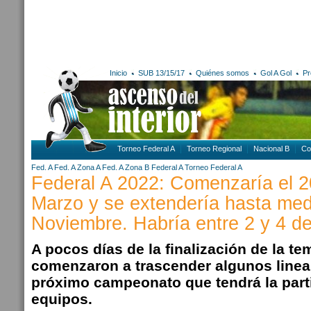
Inicio
SUB 13/15/17
Quiénes somos
Gol A Gol
Pr
Torneo Federal A
Torneo Regional
Nacional B
Co
Fed. A
Fed. A Zona A
Fed. A Zona B
Federal A
Torneo Federal A
Federal A 2022: Comenzaría el 2
Marzo y se extendería hasta me
Noviembre. Habría entre 2 y 4 d
A pocos días de la finalización de la t
comenzaron a trascender algunos linea
próximo campeonato que tendrá la part
equipos.