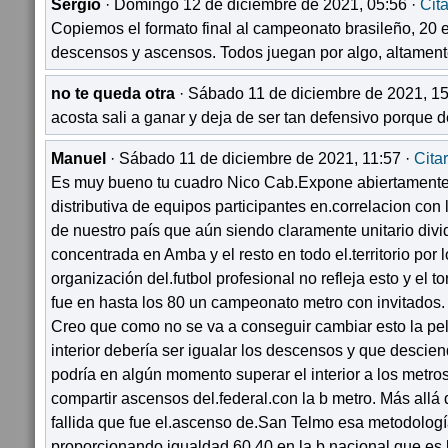
Sergio
· Domingo 12 de diciembre de 2021, 05:56 ·
Cita
Copiemos el formato final al campeonato brasileño, 20 e
descensos y ascensos. Todos juegan por algo, altament
no te queda otra
· Sábado 11 de diciembre de 2021, 15
acosta sali a ganar y deja de ser tan defensivo porque
Manuel
· Sábado 11 de diciembre de 2021, 11:57 ·
Citar
Es muy bueno tu cuadro Nico Cab.Expone abiertamente
distributiva de equipos participantes en.correlacion con 
de nuestro país que aún siendo claramente unitario div
concentrada en Amba y el resto en todo el.territorio por 
organización del.futbol profesional no refleja esto y el 
fue en hasta los 80 un campeonato metro con invitados.
Creo que como no se va a conseguir cambiar esto la pele
interior debería ser igualar los descensos y que desciend
podría en algún momento superar el interior a los metros
compartir ascensos del.federal.con la b metro. Más allá 
fallida que fue el.ascenso de.San Telmo esa metodología 
proporcionando igualdad 60 40 en la.b nacional que es l