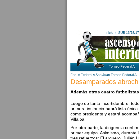
Inicio
SUB 13/15/17
Torneo Federal A
Fed. A
Federal A
San Juan
Torneo Federal A
Desamparados abrochó 
Además otros cuatro futbolista
Luego de tanta incertidumbre, t
primera instancia habrá lista únic
como presidente y estará acompañ
Villalba.
Por otra parte, la dirigencia conf
primer equipo. Asimismo, durante 
tres refuerzos: El arquero, Julián