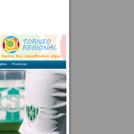
plina
Provincias