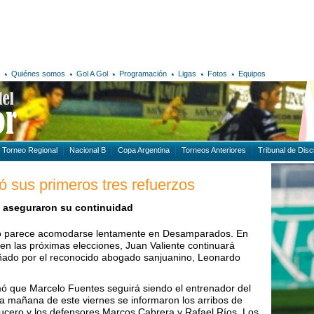
Quiénes somos
Gol A Gol
Programación
Ligas
Fotos
Equipos
Torneo Regional
Nacional B
Copa Argentina
Torneos Anteriores
Tribunal de Disci
sus primeros tres refuerzos
s aseguraron su continuidad
odo parece acomodarse lentamente en Desamparados. En
a en las próximas elecciones, Juan Valiente continuará
ado por el reconocido abogado sanjuanino, Leonardo
irmó que Marcelo Fuentes seguirá siendo el entrenador del
la mañana de este viernes se informaron los arribos de
 Lucero y los defensores Marcos Cabrera y Rafael Ríos. Los