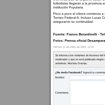
futbolistas llegarán a la provincia
institución Puyutana.
Poco a poco el víbora comienza a 
Torneo Federal A. Incluso Lucas Ce
aseguraron su continuidad.
Fuente: Franco Berardinelli - Tel
Fotos: Prensa oficial Desampar
Viernes 21 de enero de 2022, 12:43
Se informa a los visitantes de Ascenso del 
moderador y que no será publicado ningún 
anónimas. Muchas Gracias.
¿No tenés Facebook?
Ingresá tu comentar
Nombre:
Comentario: