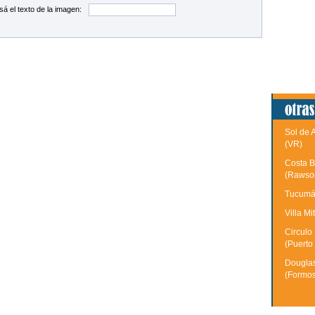
sá el texto de la imagen:
Sol de 
(VR)
Costa B
(Rawso
Tucumán
Villa Mi
Circulo
(Puerto
Douglas
(Formo