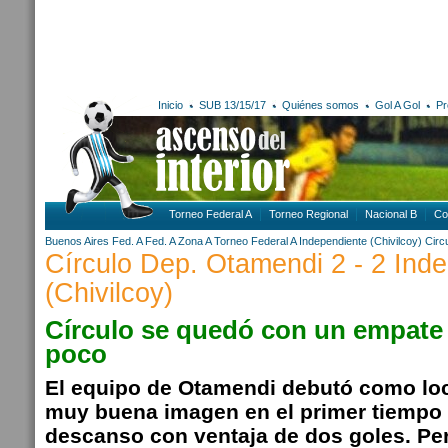
Inicio
SUB 13/15/17
Quiénes somos
Gol A Gol
Pr
Torneo Federal A
Torneo Regional
Nacional B
Co
Buenos Aires
Fed. A
Fed. A Zona A
Torneo Federal A
Independiente (Chivilcoy)
Circ
Círculo Dep. Otamendi 2 - 2 Ind
(Chivilcoy)
Círculo se quedó con un empate
poco
El equipo de Otamendi debutó como loc
muy buena imagen en el primer tiempo y
descanso con ventaja de dos goles. Per