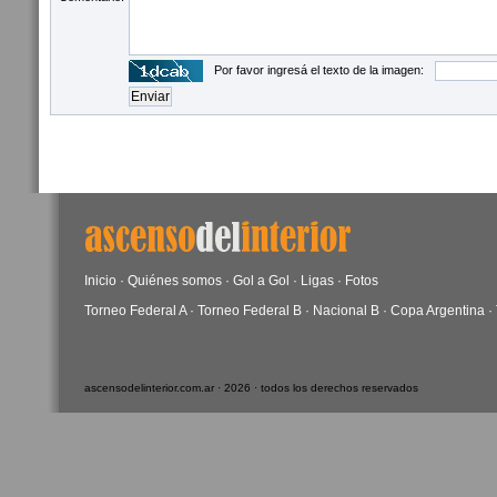
Por favor ingresá el texto de la imagen:
Inicio
·
Quiénes somos
·
Gol a Gol
·
Ligas
·
Fotos
Torneo Federal A
·
Torneo Federal B
·
Nacional B
·
Copa Argentina
·
ascensodelinterior.com.ar · 2026 · todos los derechos reservados