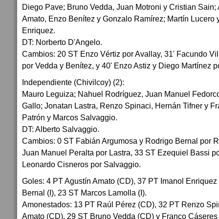
Diego Pave; Bruno Vedda, Juan Motroni y Cristian Sain; 
Amato, Enzo Benítez y Gonzalo Ramírez; Martín Lucero 
Enriquez.
DT: Norberto D'Angelo.
Cambios: 20 ST Enzo Vértiz por Avallay, 31' Facundo Vi
por Vedda y Benítez, y 40' Enzo Astiz y Diego Martínez p
Independiente (Chivilcoy) (2):
Mauro Leguiza; Nahuel Rodríguez, Juan Manuel Fedorco
Gallo; Jonatan Lastra, Renzo Spinaci, Hernán Tifner y F
Patrón y Marcos Salvaggio.
DT: Alberto Salvaggio.
Cambios: 0 ST Fabián Argumosa y Rodrigo Bernal por Ro
Juan Manuel Peralta por Lastra, 33 ST Ezequiel Bassi p
Leonardo Cisneros por Salvaggio.
Goles: 4 PT Agustín Amato (CD), 37 PT Imanol Enriquez
Bernal (I), 23 ST Marcos Lamolla (I).
Amonestados: 13 PT Raúl Pérez (CD), 32 PT Renzo Spina
Amato (CD), 29 ST Bruno Vedda (CD) y Franco Cáseres (