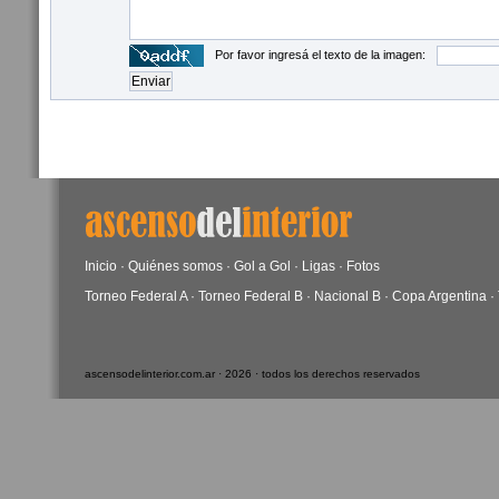
Por favor ingresá el texto de la imagen:
Inicio
·
Quiénes somos
·
Gol a Gol
·
Ligas
·
Fotos
Torneo Federal A
·
Torneo Federal B
·
Nacional B
·
Copa Argentina
·
ascensodelinterior.com.ar · 2026 · todos los derechos reservados