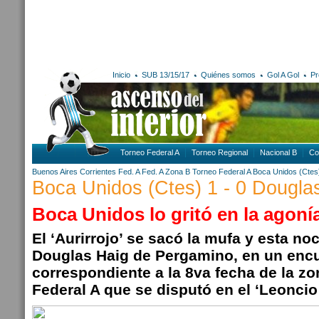
Inicio
SUB 13/15/17
Quiénes somos
Gol A Gol
Pr
Torneo Federal A
Torneo Regional
Nacional B
Co
Buenos Aires
Corrientes
Fed. A
Fed. A Zona B
Torneo Federal A
Boca Unidos (Ctes
Boca Unidos (Ctes) 1 - 0 Dougla
Boca Unidos lo gritó en la agoní
El ‘Aurirrojo’ se sacó la mufa y esta no
Douglas Haig de Pergamino, en un enc
correspondiente a la 8va fecha de la zo
Federal A que se disputó en el ‘Leoncio