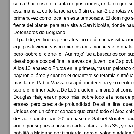
suma 9 puntos en la tabla de posiciones; en tanto que su
esta manera, cortó la racha de 3 sin ganar -2 derrotas y 
primera vez como local en esta temporada. El domingo se
frente del plantel para su visita a San Nicolás, donde har
Defensores de Belgrano.
El partido, en líneas generales, no dejó muchas situacio
equipos tuvieron sus momentos en la noche y el empate 
pero -sobre el cierre- el ‘Aurirrojo’ fue a buscarlos con s
desahogo a dos del final, a través del juvenil de Capioví
A los 13’ apareció Frutos en la primera, tras un pelotazo
bajaron al área y cuando el delantero se relamía sufrió l
más tarde, Pablo Mazza escapó por derecha y su centro 
sobre el primer palo a De León, quien la mandó al corner
Douglas Haig era un poco más, sobre todo a la hora de p
errores, pero carecía de profundidad. De allí al final que
Unidos con un córner cerrado que cruzó todo el área chi
desviar cuando iban 30’; un pase de Gabriel Morales para
anuló por supuesta posición adelantada, a los 35’; y otr
habilitó a Maidana por izquierda, pero el volante adelant