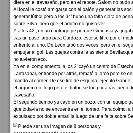
diera en el travesaño, pero en el rebote, Salom no pudo a
Al local le costó amigarse con el balón y generar las so
generar fútbol pero a los 34’ hubo una falta clara de pen
sobre Silva, pero que el árbitro no quiso ver.
Y a los 42’, en un contragolpe porque Gimnasia ya jug
tras un pase largo para Cardozo, este se filtró por el me
enfrentó al uno. De León tapó dos veces, pero en el se
empujar al gol. Las quejas contra la asistente Bevilacqu
no tuvieron eco.
Ya en el complemento, a los 2’ cayó un centro de Estech
Larrasabal, entrando por atrás, remató al arco pero se en
mandó al córner. De ese tiro de esquina, ejecutó Gabrie
el arquero no llegó pero el balón se fue por atrás luego d
travesaño.
El segundo tiempo ya cayó en un pozo, con un equipo gan
que todavía no se encuentra en el torneo. Para colmo, a l
expulsado por doble amarilla luego de una falta sobre S