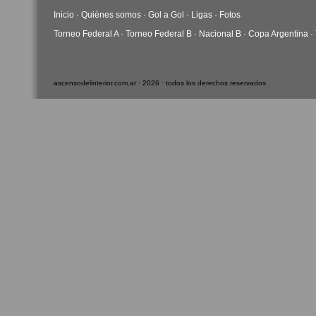
Inicio
·
Quiénes somos
·
Gol a Gol
·
Ligas
·
Fotos
Torneo Federal A
·
Torneo Federal B
·
Nacional B
·
Copa Argentina
·
ascensodelinterior.com.ar · 2026 · todos los derechos reservados