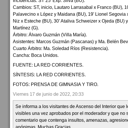
Incidencias: ST 25’ Exp. Silva (BU).
Cambios: ST, inicio, Lautaro Larrasabal x Franco (BU), 
Palavecino x López y Maidana (BU), 19’ Lionel Segovia 
Niz x Esteche (BU), 30’ Ataliva Schweizer x Ojeda (BU) y 
Martínez (G).
Árbitro: Álvaro Guzmán (Villa María).
Asistentes: Marcos Guzmán (Pascanas) y Ma. Belén Bevi
Cuarto Árbitro: Ma. Soledad Ríos (Resistencia).
Cancha: Boca Unidos.
FUENTE: LA RED CORRIENTES.
SÍNTESIS: LA RED CORRIENTES.
FOTOS: PRENSA DE GIMNASIA Y TIRO.
Viernes 17 de junio de 2022, 20:33
Se informa a los visitantes de Ascenso del Interior que
visibles una vez aprobados por el moderador y que no 
comentario que contenga insultos, amenazas, agresion
anónimas. Muchas Gracias.