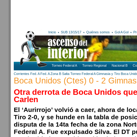
Inicio
SUB 13/15/17
Quiénes somos
Gol A Gol
Pr
Torneo Federal A
Torneo Regional
Nacional B
Co
Corrientes
Fed. A
Fed. A Zona B
Salta
Torneo Federal A
Gimnasia y Tiro
Boca Unid
Boca Unidos (Ctes) 0 - 2 Gimnasi
Otra derrota de Boca Unidos que
Carlen
El ‘Aurirrojo’ volvió a caer, ahora de lo
Tiro 2-0, y se hunde en la tabla de posici
disputa de la 14ta fecha de la zona Nor
Federal A. Fue expulsado Silva. El DT 