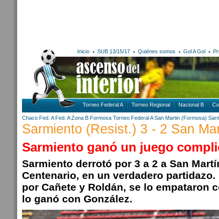
Inicio
SUB 13/15/17
Quiénes somos
Gol A Gol
Pr
Torneo Federal A
Torneo Regional
Nacional B
Co
Chaco
Fed. A
Fed. A Zona B
Formosa
Torneo Federal A
San Martin (Formosa)
Sarm
Sarmiento (Resist.) 3 - 2 San Ma
Sarmiento ganó un juego compl
Sarmiento derrotó por 3 a 2 a San Mart
Centenario, en un verdadero partidazo.
por Cañete y Roldán, se lo empataron c
lo ganó con González.