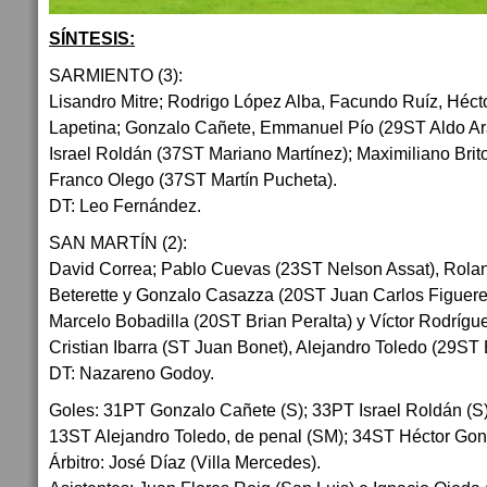
SÍNTESIS:
SARMIENTO (3):
Lisandro Mitre; Rodrigo López Alba, Facundo Ruíz, Héct
Lapetina; Gonzalo Cañete, Emmanuel Pío (29ST Aldo Ar
Israel Roldán (37ST Mariano Martínez); Maximiliano Brit
Franco Olego (37ST Martín Pucheta).
DT: Leo Fernández.
SAN MARTÍN (2):
David Correa; Pablo Cuevas (23ST Nelson Assat), Rola
Beterette y Gonzalo Casazza (20ST Juan Carlos Figuere
Marcelo Bobadilla (20ST Brian Peralta) y Víctor Rodrígue
Cristian Ibarra (ST Juan Bonet), Alejandro Toledo (29ST
DT: Nazareno Godoy.
Goles: 31PT Gonzalo Cañete (S); 33PT Israel Roldán (S
13ST Alejandro Toledo, de penal (SM); 34ST Héctor Gonz
Árbitro: José Díaz (Villa Mercedes).