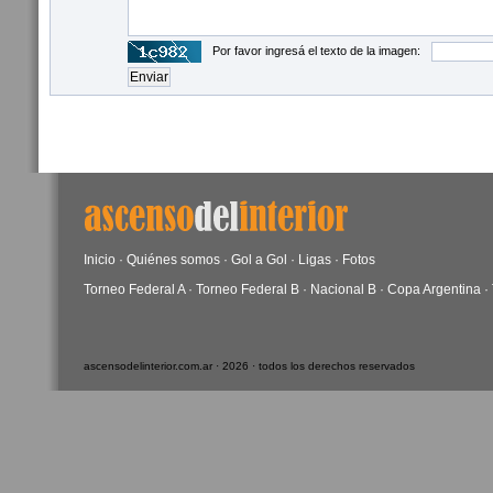
Por favor ingresá el texto de la imagen:
Inicio
·
Quiénes somos
·
Gol a Gol
·
Ligas
·
Fotos
Torneo Federal A
·
Torneo Federal B
·
Nacional B
·
Copa Argentina
·
ascensodelinterior.com.ar · 2026 · todos los derechos reservados