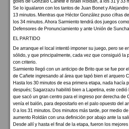
goles de Gonzalo Cañete e Israel Roldán, a los 31 y 33 m
Se lo igualaron con los tantos de Juan Bonet y Alejandro 
13 minutos. Mientras que Héctor González puso cifras def
los 34 minutos. Ahora Sarmiento tendrá dos juegos como v
Defensores de Pronunciamiento y ante Unión de Suncha
EL PARTIDO
De arranque el local intentó imponer su juego, pero se 
sólido, y que principalmente, cada vez que consiguió la p
con criterio.
Sarmiento llegó con un anticipo de Brito que se fue por e
de Cañete ingresando al área que tapó bien el arquero C
Hasta los 30 minutos de esa primera etapa, nada hacía p
después; Sagarzazu habilitó bien a Lapetina, este cedió 
que sacó un gran centro para el ingreso por derecha de
venía el balón, para depositarlo en el palo opuesto del a
0 a los 31 minutos. Dos minutos más tarde, por medio de
aumento Roldán con una definición por abajo ante la sal
Desde allí y hasta el final de la etapa, fueron los mejor