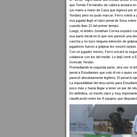
que Tomás Fernández de cabeza anotara en el
(un mano a mano de Casa que ingresó por el 
Yordan) pero no pudo marcar. Ferro volvió a g
esa jugada llegó el claro penal de Sosa sobre
cuando iban 22 del primer tiempo.
Luego, el árbitro Jonathan Correa expulsó co
esa parte inicial en lo que nos pareció una dec
cancha y no tuvo ninguna intención de golpear
jugadores fueron a golpear les mostró tarjeta 
Con un jugador menos, Ferro encaró la segu
colaborar con los del medio. Lo dejó venir a
Gonzalo Yordan.
Promediando la segunda parte, otra vez el árbi
penal a Estudiantes que solo él vio o quiso 
pareció absolutamente legítimo. El penal lo ej
La imposibilidad del descuento para Estudiante
poco más y hasta llegar a tener un par de situ
En definitiva, un triunfo claro y muy import
clasificación entre los 8 equipos que disputar