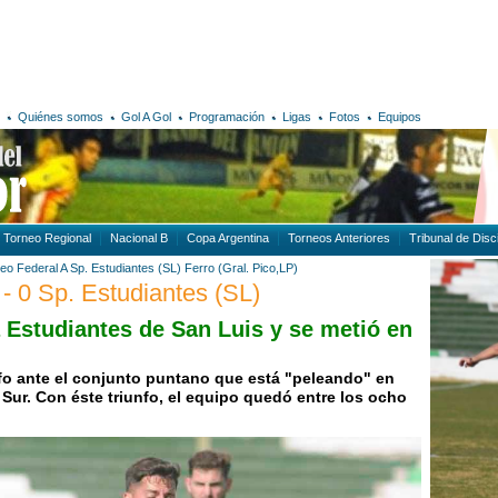
Quiénes somos
Gol A Gol
Programación
Ligas
Fotos
Equipos
Torneo Regional
Nacional B
Copa Argentina
Torneos Anteriores
Tribunal de Disci
eo Federal A
Sp. Estudiantes (SL)
Ferro (Gral. Pico,LP)
 - 0 Sp. Estudiantes (SL)
a Estudiantes de San Luis y se metió en
nfo ante el conjunto puntano que está "peleando" en
Sur. Con éste triunfo, el equipo quedó entre los ocho