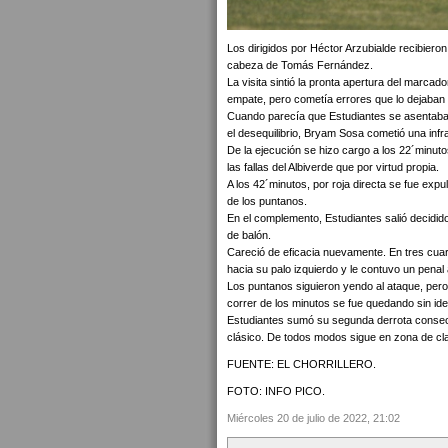
Los dirigidos por Héctor Arzubialde recibieron
cabeza de Tomás Fernández.
La visita sintió la pronta apertura del marcado
empate, pero cometía errores que lo dejaban
Cuando parecía que Estudiantes se asentaba
el desequilibrio, Bryam Sosa cometió una infr
De la ejecución se hizo cargo a los 22´minut
las fallas del Albiverde que por virtud propia.
A los 42´minutos, por roja directa se fue ex
de los puntanos.
En el complemento, Estudiantes salió decidid
de balón.
Careció de eficacia nuevamente. En tres cuar
hacia su palo izquierdo y le contuvo un penal
Los puntanos siguieron yendo al ataque, pero 
correr de los minutos se fue quedando sin id
Estudiantes sumó su segunda derrota consec
clásico. De todos modos sigue en zona de clas
FUENTE: EL CHORRILLERO.
FOTO: INFO PICO.
Miércoles 20 de julio de 2022, 21:02