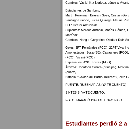
Cambios: Vasilchik x Noriega, López x Vivani.
Estudiantes de San Luis:
Martín Perelman, Brayam Sosa, Cristian Gorg
Santiago Briñone, Lucas Quiroga, Matías Rui
D.T.: Héctor Arzubialde.
Suplentes: Marcos Abrahin, Matías Gómez, Fa
Martínez.
Cambios: Hang x Gorgerino, Ojeda x Ruiz So
Goles: 3PT Fernández (FCO), 22PT Vivani -
Amonestados: Sosa (SE), Cavagnero (FCO), 
(FCO), Vivani (FCO).
Expulsados: 42PT Torres (FCO).
Árbitros: Jonathan Correa (principal), Malvin
(cuarto).
Estadio: "Coloso del Barrio Talleres" (Ferro Ca
FUENTE: RUBÉN ARIAS (YA TE CUENTO).
SÍNTESIS: YA TE CUENTO.
FOTO: MARACÓ DIGITAL / INFO PICO.
Estudiantes perdió 2 a