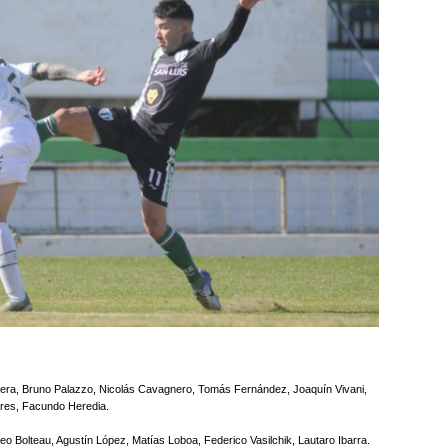
vera, Bruno Palazzo, Nicolás Cavagnero, Tomás Fernández, Joaquín Vivani,
rres, Facundo Heredia.
o Bolteau, Agustín López, Matías Loboa, Federico Vasilchik, Lautaro Ibarra.