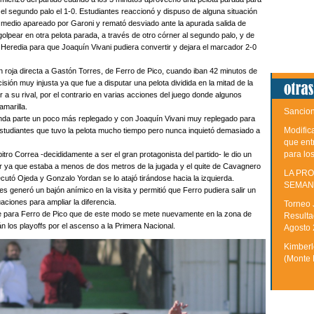
 segundo palo el 1-0. Estudiantes reaccionó y dispuso de alguna situación
medio apareado por Garoni y remató desviado ante la apurada salida de
olpear en otra pelota parada, a través de otro córner al segundo palo, y de
 Heredia para que Joaquín Vivani pudiera convertir y dejara el marcador 2-0
n roja directa a Gastón Torres, de Ferro de Pico, cuando iban 42 minutos de
isión muy injusta ya que fue a disputar una pelota dividida en la mitad de la
 a su rival, por el contrario en varias acciones del juego donde algunos
amarilla.
Sancion
nda parte un poco más replegado y con Joaquín Vivani muy replegado para
Modific
 Estudiantes que tuvo la pelota mucho tiempo pero nunca inquietó demasiado a
que ent
para lo
tro Correa -decididamente a ser el gran protagonista del partido- le dio un
ver ya que estaba a menos de dos metros de la jugada y el quite de Cavagnero
LA PRO
ecutó Ojeda y Gonzalo Yordan se lo atajó tirándose hacia la izquierda.
SEMAN
s generó un bajón anímico en la visita y permitió que Ferro pudiera salir un
aciones para ampliar la diferencia.
Torneo 
ante para Ferro de Pico que de este modo se mete nuevamente en la zona de
Resulta
án los playoffs por el ascenso a la Primera Nacional.
Agosto
Kimberle
(Monte 