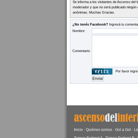
Se informa a los visitantes de Ascenso del 
moderador y que no será publicado ningún 
anónimas. Muchas Gracias.
¿No tenés Facebook?
Ingresá tu comentar
Nombre:
Comentario:
Por favor ingre
Inicio
·
Quiénes somos
·
Gol a Gol
·
Li