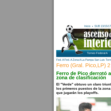
Inicio
SUB 13/15/17
Torneo Federal A
Fed. A
Fed. A Zona A
La Pampa
San Luis
Torn
Ferro (Gral. Pico,LP) 2
Ferro de Pico derrotó 
zona de clasificación
El "Verde" obtuvo un claro triu
los primeros puestos de la zona 
que jugarán los playoffs.