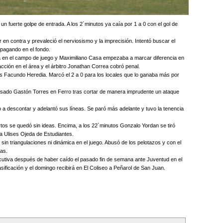
 un fuerte golpe de entrada. A los 2´minutos ya caía por 1 a 0 con el gol de
r en contra y prevaleció el nerviosismo y la imprecisión. Intentó buscar el
 pagando en el fondo.
 en el campo de juego y Maximiliano Casa empezaba a marcar diferencia en
acción en el área y el árbitro Jonathan Correa cobró penal.
os Facundo Heredia. Marcó el 2 a 0 para los locales que lo ganaba más por
pulsado Gastón Torres en Ferro tras cortar de manera imprudente un ataque
o a descontar y adelantó sus líneas. Se paró más adelante y tuvo la tenencia
tos se quedó sin ideas. Encima, a los 22´minutos Gonzalo Yordan se tiró
 a Ulises Ojeda de Estudiantes.
sin triangulaciones ni dinámica en el juego. Abusó de los pelotazos y con el
eas.
utiva después de haber caído el pasado fin de semana ante Juventud en el
ificación y el domingo recibirá en El Coliseo a Peñarol de San Juan.