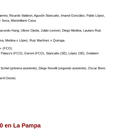
erino, Ricardo Valdeon, Agustín Stancatto, Imanol González, Pablo López,
z Sosa, Maximiliano Casa.
cundo Hang, Ulises Ojeda, Julián Leonori, Diego Medina, Lautaro Ruiz
sa, Medina x López, Ruiz Martínez x Quiroga.
p- (FCO).
Palazzo (FCO), Garoni (FCO), Stancatto (SE), López (SE), Gelabert
a Schiel (primera asistente), Diego Novelli (segundo asistente), Oscar Bono
rril Oeste).
 0 en La Pampa