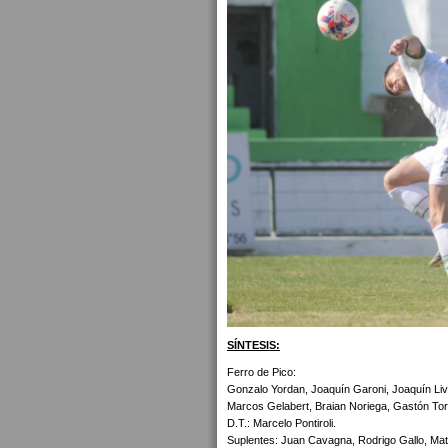
SÍNTESIS:
Ferro de Pico:
Gonzalo Yordan, Joaquín Garoni, Joaquín Li
Marcos Gelabert, Braian Noriega, Gastón To
D.T.: Marcelo Pontiroli.
Suplentes: Juan Cavagna, Rodrigo Gallo, Mate