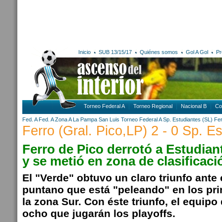
Inicio
SUB 13/15/17
Quiénes somos
Gol A Gol
Pr
Torneo Federal A
Torneo Regional
Nacional B
Co
Fed. A
Fed. A Zona A
La Pampa
San Luis
Torneo Federal A
Sp. Estudiantes (SL)
Fer
Ferro (Gral. Pico,LP) 2 - 0 Sp. E
Ferro de Pico derrotó a Estudian
y se metió en zona de clasificaci
El "Verde" obtuvo un claro triunfo ante 
puntano que está "peleando" en los pr
la zona Sur. Con éste triunfo, el equipo
ocho que jugarán los playoffs.