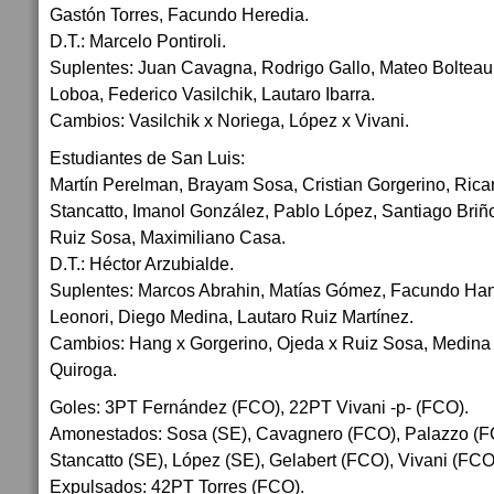
Gastón Torres, Facundo Heredia.
D.T.: Marcelo Pontiroli.
Suplentes: Juan Cavagna, Rodrigo Gallo, Mateo Bolteau,
Loboa, Federico Vasilchik, Lautaro Ibarra.
Cambios: Vasilchik x Noriega, López x Vivani.
Estudiantes de San Luis:
Martín Perelman, Brayam Sosa, Cristian Gorgerino, Rica
Stancatto, Imanol González, Pablo López, Santiago Briñ
Ruiz Sosa, Maximiliano Casa.
D.T.: Héctor Arzubialde.
Suplentes: Marcos Abrahin, Matías Gómez, Facundo Hang
Leonori, Diego Medina, Lautaro Ruiz Martínez.
Cambios: Hang x Gorgerino, Ojeda x Ruiz Sosa, Medina 
Quiroga.
Goles: 3PT Fernández (FCO), 22PT Vivani -p- (FCO).
Amonestados: Sosa (SE), Cavagnero (FCO), Palazzo (F
Stancatto (SE), López (SE), Gelabert (FCO), Vivani (FCO
Expulsados: 42PT Torres (FCO).