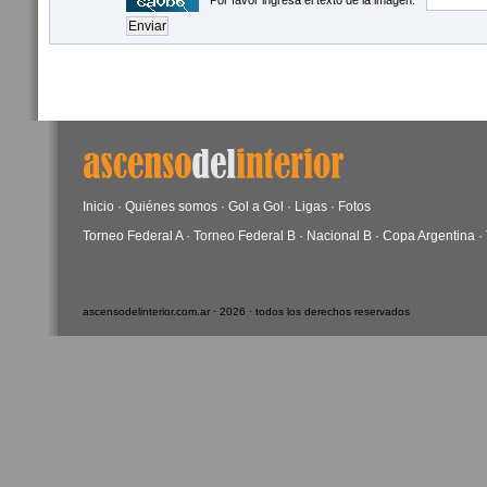
Por favor ingresá el texto de la imagen:
Inicio
·
Quiénes somos
·
Gol a Gol
·
Ligas
·
Fotos
Torneo Federal A
·
Torneo Federal B
·
Nacional B
·
Copa Argentina
·
ascensodelinterior.com.ar · 2026 · todos los derechos reservados