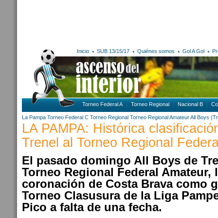
Inicio
SUB 13/15/17
Quiénes somos
Gol A Gol
Pr
Torneo Federal A
Torneo Regional
Nacional B
Co
La Pampa
Torneo Federal C
Torneo Regional
Torneo Regional Amateur
All Boys (T
LA PAMPA: Histórica clasificació
Trenel al Torneo Regional Feder
El pasado domingo All Boys de Tren
Torneo Regional Federal Amateur, 
coronación de Costa Brava como g
Torneo Clasusura de la Liga Pamp
Pico a falta de una fecha.