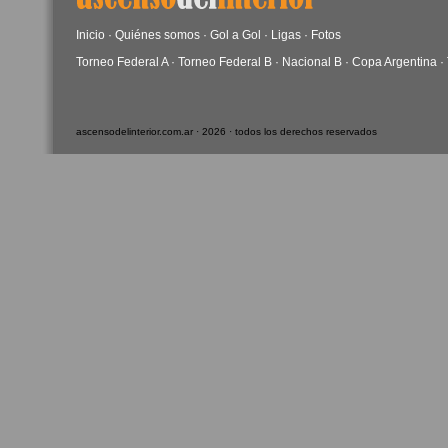
Inicio
·
Quiénes somos
·
Gol a Gol
·
Ligas
·
Fotos
Torneo Federal A
·
Torneo Federal B
·
Nacional B
·
Copa Argentina
·
ascensodelinterior.com.ar · 2026 · todos los derechos reservados