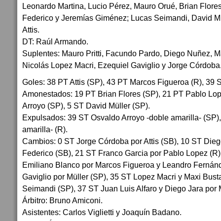
Leonardo Martina, Lucio Pérez, Mauro Orué, Brian Flore
Federico y Jeremías Giménez; Lucas Seimandi, David M
Attis.
DT: Raúl Armando.
Suplentes: Mauro Pritti, Facundo Pardo, Diego Nuñez, 
Nicolás Lopez Macri, Ezequiel Gaviglio y Jorge Córdoba
Goles: 38 PT Attis (SP), 43 PT Marcos Figueroa (R), 39 S
Amonestados: 19 PT Brian Flores (SP), 21 PT Pablo Lop
Arroyo (SP), 5 ST David Müller (SP).
Expulsados: 39 ST Osvaldo Arroyo -doble amarilla- (SP),
amarilla- (R).
Cambios: 0 ST Jorge Córdoba por Attis (SB), 10 ST Di
Federico (SB), 21 ST Franco Garcia por Pablo Lopez (R
Emiliano Blanco por Marcos Figueroa y Leandro Fernánd
Gaviglio por Müller (SP), 35 ST Lopez Macri y Maxi Bus
Seimandi (SP), 37 ST Juan Luis Alfaro y Diego Jara por 
Árbitro: Bruno Amiconi.
Asistentes: Carlos Viglietti y Joaquín Badano.