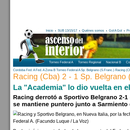
Inicio
SUB 13/15/17
Quiénes somos
Gol A Gol
Pr
Torneo Federal A
Torneo Regional
Nacional B
Co
Cordoba
Fed. A
Fed. A Zona B
Torneo Federal A
Sp. Belgrano (S.Franc.)
Racing (C
Racing (Cba) 2 - 1 Sp. Belgrano 
La "Academia" lo dio vuelta en e
Racing derrotó a Sportivo Belgrano 2-1 
se mantiene puntero junto a Sarmiento 